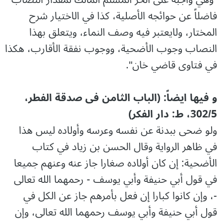
فاضلاً عن حوائجه الأصلية، كذا في الاختيار شرح
المختار، ولايعتبر فيه وصف النماء، ويتعلق بهذا
النصاب وجوب الأضحية، ووجوب نفقة الأقارب، هكذا
في فتاوى قاضي خان".
و فیھا ایضاً: (الباب الثامن فی صدقة الفطر،
302/5، ط: دار الفکر)
ولو ضحى ببدنة عن نفسه وعرسه وأولاده ليس هذا
في ظاهر الرواية وقال الحسن بن زياد في كتاب
الأضحية: إن كان أولاده صغارا جاز عنه وعنهم جميعا
في قول أبي حنيفة وأبي يوسف - رحمهما الله تعالى
-، وإن كانوا كبارا إن فعل بأمرهم جاز عن الكل في
قول أبي حنيفة وأبي يوسف رحمهما الله تعالى، وإن