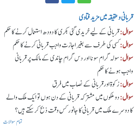
قربانی و عقیقہ میں مزید فتاوی
سوال:
قربانی کے لیے خریدی گئی بکری کا دودھ استعمال کرنے کا حکم
سوال:
کسی کی طرف سے بغیر اجازت واجب قربانی کرنے کا حکم
سوال:
سولہ گرام سونا اور دس گرام چاندی کے مالک پر قربانی
واجب ہونے کا حکم
سوال:
زکوة اورقربانی کے نصاب میں فرق
سوال:
دو ملکوں میں مشترکہ قربانی کے دن ہوں تو ایک ملک والے
کا دوسرے ملک میں قربانی کا جانور کس وقت ذبح کرسکتے ہیں؟
تمام سوالات