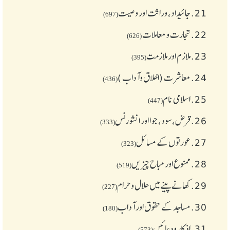
21.
جائیداد، وراثت اور وصیت
(697)
22.
تجارت و معاملات
(626)
23.
ملازم اور ملازمت
(395)
24.
معاشرت (اخلاق وآداب )
(436)
25.
اسلامی نام
(447)
26.
قرض،سود، جوا اور انشورنس
(333)
27.
عورتوں کے مسائل
(323)
28.
ممنوع اور مباح چیز یں
(519)
29.
کھانے پینے میں حلال و حرام
(227)
30.
مساجد کے حقوق اور آداب
(180)
31.
اذکار ودعائیں
(573)