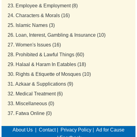
23.
Employee & Employment (8)
24.
Characters & Morals (16)
25.
Islamic Names (3)
26.
Loan, Interest, Gambling & Insurance (10)
27.
Women's Issues (16)
28.
Prohibited & Lawful Things (60)
29.
Halaal & Haram In Eatables (18)
30.
Rights & Etiquette of Mosques (10)
31.
Azkaar & Supplications (9)
32.
Medical Treatment (6)
33.
Miscellaneous (0)
37.
Fatwa Online (0)
About Us
|
Contact
|
Privacy Policy
|
Ad for Cause