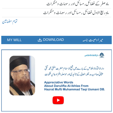
ماہ صفر کے فضائل، مسائل اور رسومات و منکرات
ماہ ِربیع الاول فضائل ، مسائل اور رسومات و منکرات
تمام مضامین
میرا وصیت نامہ
DOWNLOAD
MY WILL