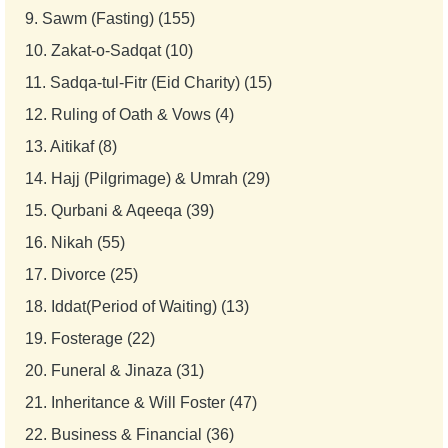
9.
Sawm (Fasting) (155)
10.
Zakat-o-Sadqat (10)
11.
Sadqa-tul-Fitr (Eid Charity) (15)
12.
Ruling of Oath & Vows (4)
13.
Aitikaf (8)
14.
Hajj (Pilgrimage) & Umrah (29)
15.
Qurbani & Aqeeqa (39)
16.
Nikah (55)
17.
Divorce (25)
18.
Iddat(Period of Waiting) (13)
19.
Fosterage (22)
20.
Funeral & Jinaza (31)
21.
Inheritance & Will Foster (47)
22.
Business & Financial (36)