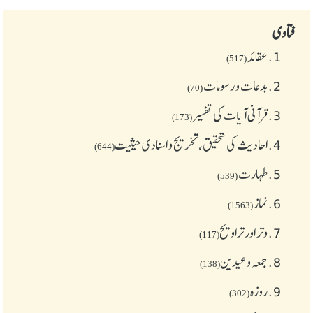
فتاوی
1.
عقائد
(517)
2.
بدعات و رسومات
(70)
3.
قرآنی آیات کی تفسیر
(173)
4.
احادیث کی تحقیق، تخریج و اسنادی حیثیت
(644)
5.
طهارت
(539)
6.
نماز
(1563)
7.
وتر اور تراویح
(117)
8.
جمعہ وعیدین
(138)
9.
روزہ
(302)