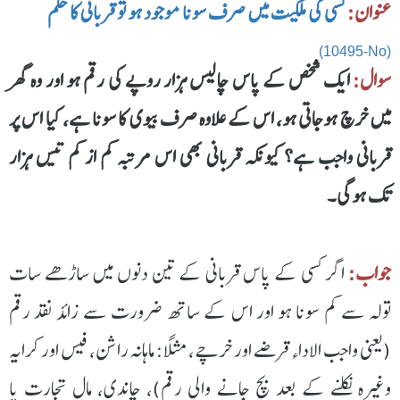
عنوان:
کسی کی ملکیت میں صرف سونا موجود ہو تو قربانی کا حکم
(10495-No)
سوال:
ایک شخص کے پاس چالیس ہزار روپے کی رقم ہو اور وہ گھر
میں خرچ ہوجاتی ہو، اس کے علاوہ صرف بیوی کا سونا ہے، کیا اس پر
قربانی واجب ہے؟ کیونکہ قربانی بھی اس مرتبہ کم از کم تیس ہزار
تک ہوگی۔
جواب:
اگر کسی کے پاس قربانی کے تین دنوں میں ساڑھے سات
تولہ سے کم سونا ہو اور اس کے ساتھ ضرورت سے زائد نقد رقم
(یعنی واجب الاداء قرضے اور خرچے، مثلاً: ماہانہ راشن، فیس اور کرایہ
وغیرہ نکلنے کے بعد بچ جانے والی رقم)، چاندی، مالِ تجارت یا