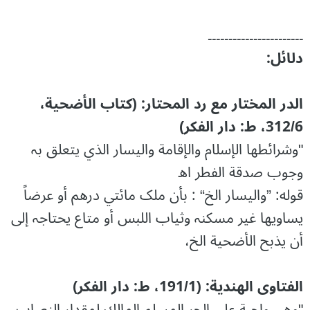
۔۔۔۔۔۔۔۔۔۔۔۔۔۔۔۔۔۔۔۔۔۔۔
دلائل:
الدر المختار مع رد المحتار: (کتاب الأضحیة،
312/6، ط: دار الفکر)
"وشرائطھا الإسلام والإقامة والیسار الذي یتعلق بہ
وجوب صدقة الفطر اھ
قوله: ”والیسار الخ“ : بأن ملک مائتي درھم أو عرضاً
یساویھا غیر مسکنہ وثیاب اللبس أو متاع یحتاجہ إلی
أن یذبح الأضحیة الخ،
الفتاوى الهندية: (191/1، ط: دار الفکر)
"وهي واجبة على الحر المسلم المالك لمقدار النصاب