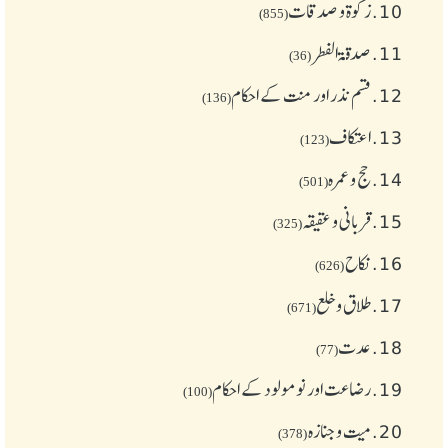
10.
زکوة و صدقات
(855)
11.
صدقۃ الفطر
(36)
12.
قسم نذر اور منت کے احکام
(136)
13.
اعتکاف
(123)
14.
حج و عمرہ
(501)
15.
قربانی و عقیقہ
(325)
16.
نکاح
(626)
17.
طلاق و خلع
(671)
18.
عدت
(77)
19.
رضاعت اور نومولود کے احکام
(100)
20.
میت و جنازہ
(378)