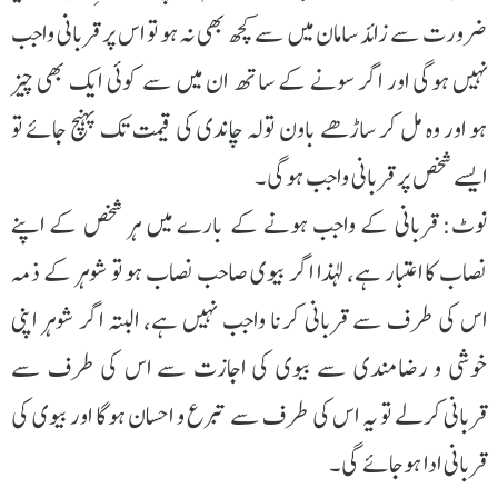
ضرورت سے زائد سامان میں سے کچھ بھی نہ ہو تو اس پر قربانی واجب
نہیں ہوگی اور اگر سونے کے ساتھ ان میں سے کوئی ایک بھی چیز
ہو اور وہ مل کر ساڑھے باون تولہ چاندی کی قیمت تک پہنچ جائے تو
ایسے شخص پر قربانی واجب ہوگی۔
نوٹ: قربانی کے واجب ہونے کے بارے میں ہر شخص کے اپنے
نصاب کا اعتبار ہے، لہذا اگر بیوی صاحب نصاب ہو تو شوہر کے ذمہ
اس کی طرف سے قربانی کرنا واجب نہیں ہے، البتہ اگر شوہر اپنی
خوشی و رضامندی سے بیوی کی اجازت سے اس کی طرف سے
قربانی کرلے تو یہ اس کی طرف سے تبرع و احسان ہوگا اور بیوی کی
قربانی ادا ہوجائے گی۔