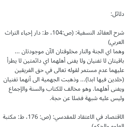
دلائل:
شرح العقائد النسفية: (ص:104، ط: دار إحياء التراث
العربي)
وهما اي الجنة والنار مخلوقتان الآن موجودتان ...
باقيتان لا تفنيان ولا يفنى أهلهما اي دائمتين لا يطرأ
عليهما عدم مستمر لقوله تعالى في حق الفريقين
(خلدين فيها ابدا)... وذهبت الجهمية الى أنهما تفنيان
ويفنى أهلهما. وهو مخالف للكتاب والسنة والإجماع
وليس عليه شبهة فضلا عن حجة.
الاقتصاد في الاعتقاد للمقدسي: (ص: 176، ط: مكتبة
العلوم والحكم)