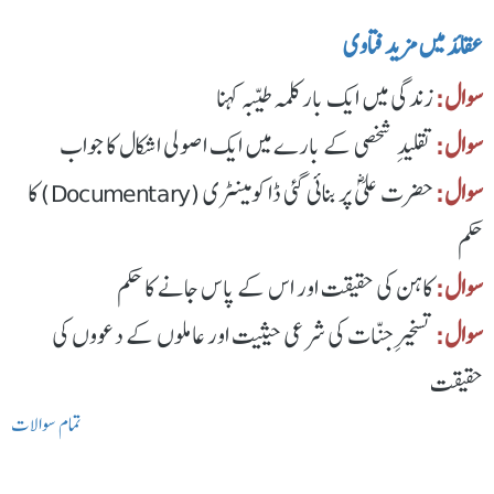
عقائد میں مزید فتاوی
سوال:
زندگی میں ایک بار کلمہ طیّبہ کہنا
سوال:
تقلیدِ شخصی کے بارے میں ایک اصولی اشکال کا جواب
سوال:
حضرت علیؓ پر بنائی گئی ڈاکومینٹری (Documentary) کا
حکم
سوال:
کاہن کی حقیقت اور اس کے پاس جانے کا حکم
سوال:
تسخیرِ جنّات کی شرعی حیثیت اور عاملوں کے دعووں کی
حقیقت
تمام سوالات