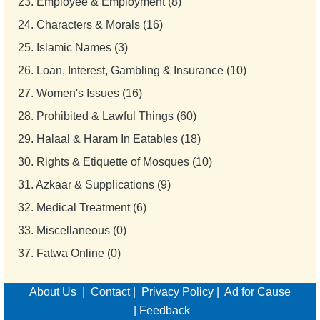
23.
Employee & Employment (8)
24.
Characters & Morals (16)
25.
Islamic Names (3)
26.
Loan, Interest, Gambling & Insurance (10)
27.
Women's Issues (16)
28.
Prohibited & Lawful Things (60)
29.
Halaal & Haram In Eatables (18)
30.
Rights & Etiquette of Mosques (10)
31.
Azkaar & Supplications (9)
32.
Medical Treatment (6)
33.
Miscellaneous (0)
37.
Fatwa Online (0)
About Us
|
Contact
|
Privacy Policy
|
Ad for Cause
|
Feedback