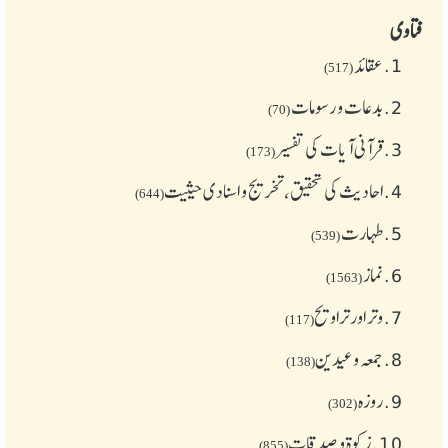
فتاوی
1.
عقائد
(517)
2.
بدعات و رسومات
(70)
3.
قرآنی آیات کی تفسیر
(173)
4.
احادیث کی تحقیق، تخریج و اسنادی حیثیت
(644)
5.
طهارت
(539)
6.
نماز
(1563)
7.
وتر اور تراویح
(117)
8.
جمعہ وعیدین
(138)
9.
روزہ
(302)
10.
زکوة و صدقات
(855)