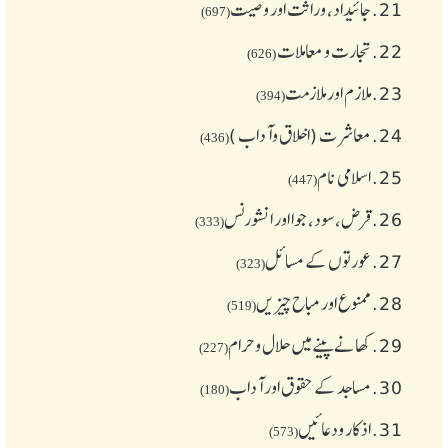
21.
جائیداد، وراثت اور وصیت
(697)
22.
تجارت و معاملات
(626)
23.
ملازم اور ملازمت
(394)
24.
معاشرت (اخلاق وآداب )
(436)
25.
اسلامی نام
(447)
26.
قرض،سود، جوا اور انشورنس
(333)
27.
عورتوں کے مسائل
(323)
28.
ممنوع اور مباح چیز یں
(519)
29.
کھانے پینے میں حلال و حرام
(227)
30.
مساجد کے حقوق اور آداب
(180)
31.
اذکار ودعائیں
(573)