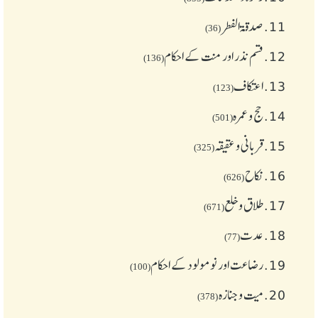
11.
صدقۃ الفطر
(36)
12.
قسم نذر اور منت کے احکام
(136)
13.
اعتکاف
(123)
14.
حج و عمرہ
(501)
15.
قربانی و عقیقہ
(325)
16.
نکاح
(626)
17.
طلاق و خلع
(671)
18.
عدت
(77)
19.
رضاعت اور نومولود کے احکام
(100)
20.
میت و جنازہ
(378)