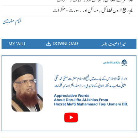
ماہ ِربیع الاول فضائل ، مسائل اور رسومات و منکرات
تمام مضامین
میرا وصیت نامہ
DOWNLOAD
MY WILL