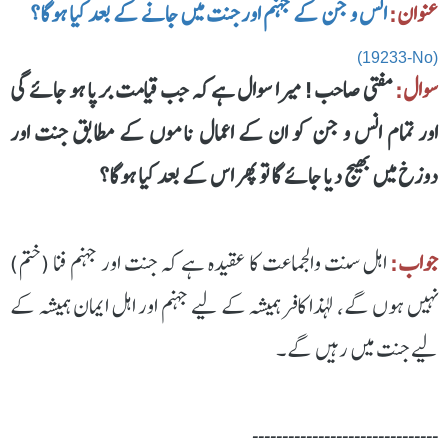
عنوان:
انس و جن کے جہنم اور جنت میں جانے کے بعد کیا ہوگا؟
(19233-No)
سوال:
مفتی صاحب! میرا سوال ہے کہ جب قیامت برپا ہو جائے گی
اور تمام انس و جن کو ان کے اعمال ناموں کے مطابق جنت اور
دوزخ میں بھیج دیا جائے گا تو پھر اس کے بعد کیا ہوگا؟
جواب:
اہل سنت والجماعت کا عقیدہ ہے کہ جنت اور جہنم فنا (ختم)
نہیں ہوں گے، لہذا کافر ہمیشہ کے لیے جہنم اور اہل ایمان ہمیشہ کے
لیے جنت میں رہیں گے۔
۔۔۔۔۔۔۔۔۔۔۔۔۔۔۔۔۔۔۔۔۔۔۔۔۔۔۔۔۔۔۔