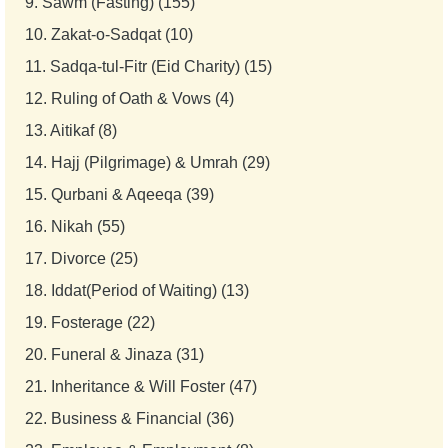
9.
Sawm (Fasting) (155)
10.
Zakat-o-Sadqat (10)
11.
Sadqa-tul-Fitr (Eid Charity) (15)
12.
Ruling of Oath & Vows (4)
13.
Aitikaf (8)
14.
Hajj (Pilgrimage) & Umrah (29)
15.
Qurbani & Aqeeqa (39)
16.
Nikah (55)
17.
Divorce (25)
18.
Iddat(Period of Waiting) (13)
19.
Fosterage (22)
20.
Funeral & Jinaza (31)
21.
Inheritance & Will Foster (47)
22.
Business & Financial (36)