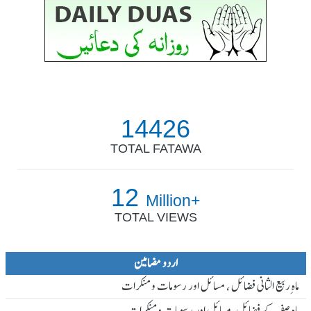
14426
TOTAL FATAWA
12
Million+
TOTAL VIEWS
اردو مضامین
ماہ ِربیع الثانی فضائل ، مسائل اور رسومات و منکرات
ماہ صفر کے فضائل، مسائل اور رسومات و منکرات