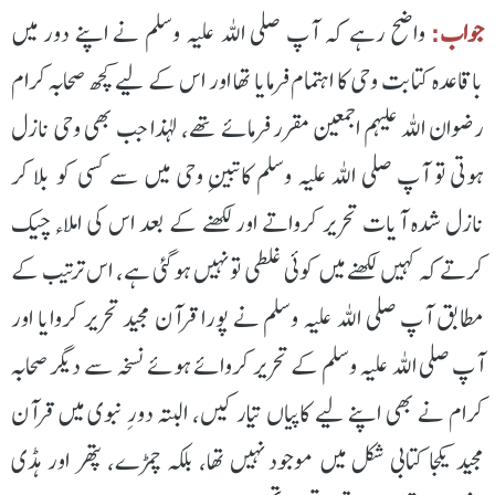
جواب:
واضح رہے کہ آپ صلی اللہ علیہ وسلم نے اپنے دور میں
باقاعدہ کتابت وحی کا اہتمام فرمایا تھا اور اس کے لیے کچھ صحابہ کرام
رضوان اللہ علیہم اجمعین مقرر فرمائے تھے، لہذا جب بھی وحی نازل
ہوتی تو آپ صلی اللہ علیہ وسلم کاتبینِ وحی میں سے کسی کو بلا کر
نازل شدہ آیات تحریر کرواتے اور لکھنے کے بعد اس کی املاء چیک
کرتے کہ کہیں لکھنے میں کوئی غلطی تو نہیں ہوگئی ہے، اس ترتیب کے
مطابق آپ صلی اللہ علیہ وسلم نے پورا قرآن مجید تحریر کروایا اور
آپ صلی اللہ علیہ وسلم کے تحریر کروائے ہوئے نسخہ سے دیگر صحابہ
کرام نے بھی اپنے لیے کاپیاں تیار کیں، البتہ دورِ نبوی میں قرآن
مجید یکجا کتابی شکل میں موجود نہیں تھا، بلکہ چمڑے، پتھر اور ہڈی