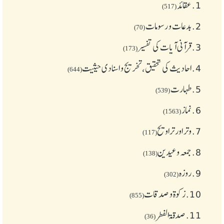
1.
عقائد
(517)
2.
بدعات و رسومات
(70)
3.
قرآنی آیات کی تفسیر
(173)
4.
احادیث کی تحقیق، تخریج و اسنادی حیثیت
(644)
5.
طهارت
(539)
6.
نماز
(1563)
7.
وتر اور تراویح
(117)
8.
جمعہ وعیدین
(138)
9.
روزہ
(302)
10.
زکوة و صدقات
(855)
11.
صدقۃ الفطر
(36)