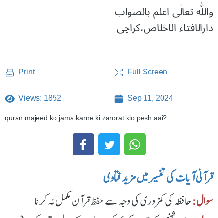
واللّٰه تعالٰی اعلم بالصواب
دارالافتاء الاخلاص،کراچی
Full Screen
Print
Views: 1852
Sep 11, 2024
quran majeed ko jama karne ki zarorat kio pesh aai?
قرآنی آیات کی تفسیر میں مزید فتاوی
سوال:
حافظہ کی کمزوری کی وجہ سے حفظ قرآن مکمل نہ کرنا