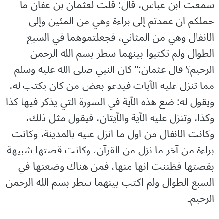
سمعت ابن عباس، قال: قلت لعثمان بن عفان ما
حملكم ان عمدتم إلى براءة وهي من المئين وإلى
الانفال وهي من المثاني، فجعلتموهما في السبع
الطوال ولم تكتبوا بينهما سطر بسم الله الرحمن
الرحيم؟ قال عثمان:" كان النبي صلى الله عليه وسلم
مما تنزل عليه الآيات فيدعو بعض من كان يكتب له،
ويقول له: ضع هذه الآية في السورة التي يذكر فيها كذا
وكذا، وتنزل عليه الآية والآيتان، فيقول مثل ذلك،
وكانت الانفال من اول ما انزل عليه بالمدينة، وكانت
براءة من آخر ما نزل من القرآن، وكانت قصتها شبيهة
بقصتها فظننت انها منها، فمن هناك وضعتها في
السبع الطوال ولم اكتب بينهما سطر بسم الله الرحمن
الرحيم۔