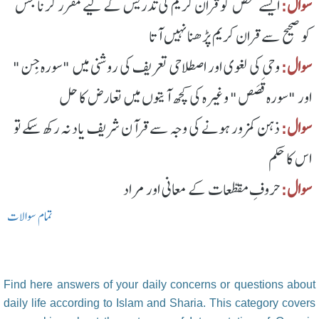
سوال:
ایسے شخص کو قران کریم کی تدریس کے لیے مقرر کرنا جس
کو صحیح سے قران کریم پڑھنا نہیں آتا
سوال:
وحی کی لغوی اور اصطلاحی تعریف کی روشنی میں "سورہ جِن"
اور "سورہ قَصَص" وغیرہ کی کچھ آیتوں میں تعارض کا حل
سوال:
ذہن کمزور ہونے کی وجہ سے قرآن شریف یاد نہ رکھ سکے تو
اس کا حکم
سوال:
حروفِ مقطّعات کے معانی اور مراد
تمام سوالات
Find here answers of your daily concerns or questions about
daily life according to Islam and Sharia. This category covers