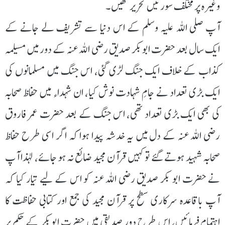
وغیرہ پر مختلف سورتیں تحریر تھیں۔
آپ صلی اللہ علیہ وسلم کے اس دنیا سے تشریف لے جانے کے
ایک سال بعد حضرت ابوبکر صدیق رضی اللہ عنہ کے دور میں مسیلمہ
کذاب کے خلاف ایک جنگ لڑی گئی، اس جنگ میں مسلمانوں کی
ایک بڑی تعداد نے جامِ شہادت نوش کیا، ان شہداء میں حفاظ صحابہ
کی بھی ایک بڑی تعداد تھی، اس جنگ کے بعد حضرت عمر فاروق
رضی اللہ عنہ کے دل میں یہ خدشہ پیدا ہوا کہ اگر اسی طرح حفاظ
صحابہ شہید ہوتے گئے تو کہیں قرآن مجید ضائع نہ ہو جائے، لہذا آپ
نے حضرت ابو بکر صدیق رضی اللہ عنہ کو اس کے لیے تیار کیا کہ
آپ باقاعدہ سرکاری سطح پر قرآن مجید کی جمع اور کتابی حفاظت کا
اہتمام فرمائیں، اس طرح دور صدیقی میں حضرت ابوبکر کے حکم پر