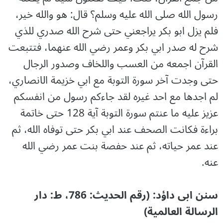
رسول الله صلى الله عليه وسلم؟ قال: هو والله خير،
فلم يزل ابو بكر يراجعني حتى شرح الله صدري للذي
شرح له صدر ابي بكر وعمر رضي الله عنهما، فتتبعت
القرآن اجمعه من العسب واللخاف وصدور الرجال
حتى وجدت آخر سورة التوبة مع ابي خزيمة الانصاري،
لم اجدها مع احد غيره لقد جاءكم رسول من انفسكم
عزيز عليه ما عنتم سورة التوبة آية 128 حتى خاتمة
براءة فكانت الصحف عند ابي بكر حتى توفاه الله، ثم
عند عمر حياته، ثم عند حفصة بنت عمر رضي الله
عنه.
سنن ابی داؤد: (رقم الحدیث: 786، ط: دار
الرسالة العالمیة)