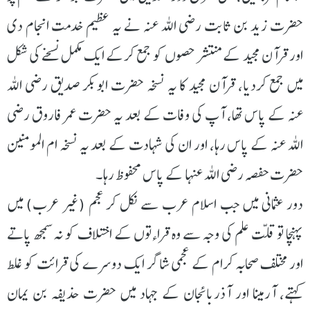
حضرت زید بن ثابت رضی اللہ عنہ نے یہ عظیم خدمت انجام دی
اور قرآن مجید کے منتشر حصوں کو جمع کرکے ایک مکمل نسخے کی شکل
میں جمع کردیا، قرآن مجید کا یہ نسخہ حضرت ابوبکر صدیق رضی اللہ
عنہ کے پاس تھا، آپ کی وفات کے بعد یہ حضرت عمر فاروق رضی
اللہ عنہ کے پاس رہا، اور ان کی شہادت کے بعد یہ نسخہ ام المومنین
حضرت حفصہ رضی اللہ عنہا کے پاس محفوظ رہا۔
دور عثمانی میں جب اسلام عرب سے نکل کر عجم (غیر عرب) میں
پہنچا تو قلت علم کی وجہ سے وہ قراءتوں کے اختلاف کو نہ سمجھ پاتے
اور مختلف صحابہ کرام کے عجمی شاگر ایک دوسرے کی قرائت کو غلط
کہتے، آرمینا اور آذربائجان کے جہاد میں حضرت حذیفہ بن یمان