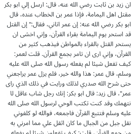
ان زيد بن ثابت رضي الله عنه، قال: ارسل إلي ابو بكر
مقتل اهل اليمامة، فإذا عمر بن الخطاب عنده، قال
ابو بكر رضي الله عنه: إن عمر اتاني، فقال:" إن القتل
قد استحر يوم اليمامة بقراء القرآن، وإني اخشى ان
يستحر القتل بالقراء بالمواطن فيذهب كثير من
القرآن، وإني ارى ان تامر بجمع القرآن. قلت لعمر:
كيف تفعل شيئا لم يفعله رسول الله صلى الله عليه
وسلم، قال عمر: هذا والله خير، فلم يزل عمر يراجعني
حتى شرح الله صدري لذلك ورايت في ذلك الذي راى
عمر"، قال زيد: قال ابو بكر: إنك رجل شاب عاقل لا
نتهمك وقد كنت تكتب الوحي لرسول الله صلى الله
عليه وسلم فتتبع القرآن فاجمعه، فوالله لو كلفوني
نقل جبل من الجبال ما كان اثقل علي مما امرني به
من جمع القرآن، قلت: كيف تفعلون شيئا لم يفعله