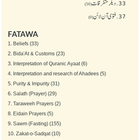
33.
دیگر متفرقات
(50)
37.
فتوی آن لائن
(0)
FATAWA
1.
Beliefs (33)
2.
Bida'At & Customs (23)
3.
Interpretation of Quranic Ayaat (6)
4.
Interpretation and research of Ahadees (5)
5.
Purity & Impurity (31)
6.
Salath (Prayer) (29)
7.
Taraweeh Prayers (2)
8.
Eidain Prayers (5)
9.
Sawm (Fasting) (155)
10.
Zakat-o-Sadqat (10)