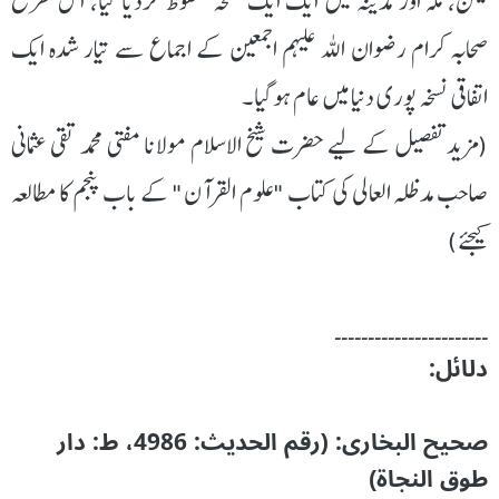
یمن، مکہ اور مدینہ میں ایک ایک نسخہ محفوظ کردیا گیا، اس طرح
صحابہ کرام رضوان اللہ علیہم اجمعین کے اجماع سے تیار شدہ ایک
اتفاقی نسخہ پوری دنیا میں عام ہوگیا۔
(مزید تفصیل کے لیے حضرت شیخ الاسلام مولانا مفتی محمد تقی عثمانی
صاحب مدظلہ العالی کی کتاب "علوم القرآن" کے باب پنجم کا مطالعہ
کیجئے)
۔۔۔۔۔۔۔۔۔۔۔۔۔۔۔۔۔۔۔۔۔۔۔
دلائل:
صحیح البخاری: (رقم الحدیث: 4986، ط: دار
طوق النجاۃ)