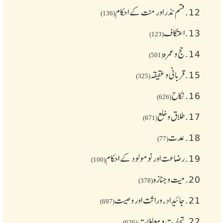
12.
قسم نذر اور منت کے احکام
(136)
13.
اعتکاف
(123)
14.
حج و عمرہ
(501)
15.
قربانی و عقیقہ
(325)
16.
نکاح
(626)
17.
طلاق و خلع
(671)
18.
عدت
(77)
19.
رضاعت اور نومولود کے احکام
(100)
20.
میت و جنازہ
(378)
21.
جائیداد، وراثت اور وصیت
(697)
22.
تجارت و معاملات
(626)