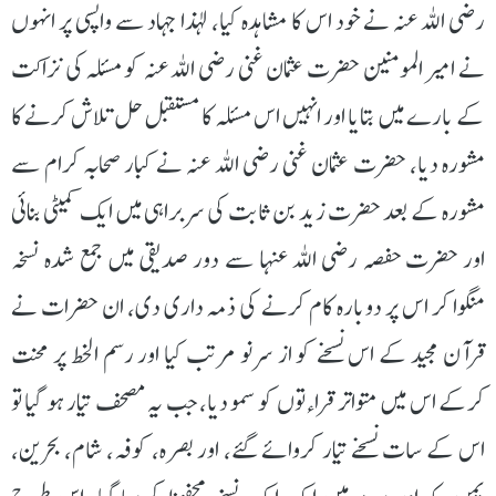
رضی اللہ عنہ نے خود اس کا مشاہدہ کیا، لہذا جہاد سے واپسی پر انہوں
نے امیر المومنین حضرت عثمان غنی رضی اللہ عنہ کو مسئلہ کی نزاکت
کے بارے میں بتایا اور انہیں اس مسئلہ کا مستقبل حل تلاش کرنے کا
مشورہ دیا، حضرت عثمان غنی رضی اللہ عنہ نے کبار صحابہ کرام سے
مشورہ کے بعد حضرت زید بن ثابت کی سربراہی میں ایک کمیٹی بنائی
اور حضرت حفصہ رضی اللہ عنہا سے دور صدیقی میں جمع شدہ نسخہ
منگوا کر اس پر دوبارہ کام کرنے کی ذمہ داری دی، ان حضرات نے
قرآن مجید کے اس نسخے کو از سرنو مرتب کیا اور رسم الخط پر محنت
کرکے اس میں متواتر قراءتوں کو سمو دیا، جب یہ مصحف تیار ہو گیا تو
اس کے سات نسخے تیار کروائے گئے، اور بصرہ، کوفہ، شام، بحرین،