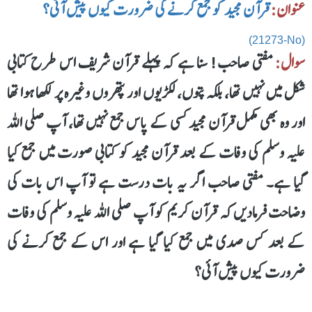
عنوان:
قرآن مجید کو جمع کرنے کی ضرورت کیوں پیش آئی؟
(21273-No)
سوال:
مفتی صاحب! سنا ہے کہ پہلے قرآن شریف اس طرح کتابی
شکل میں نہیں تھا، بلکہ پتوں، لکڑیوں اور پتھروں وغیرہ پر لکھا ہوا تھا
اور وہ بھی مکمل قرآن مجید کسی کے پاس جمع نہیں تھا، آپ صلی اللہ
علیہ وسلم کی وفات کے بعد قرآن مجید کو کتابی صورت میں جمع کیا
گیا ہے۔ مفتی صاحب اگر یہ بات درست ہے تو آپ اس بات کی
وضاحت فرمادیں کہ قرآن کریم کو آپ صلی اللہ علیہ وسلم کی وفات
کے بعد کس صدی میں جمع کیا گیا ہے اور اس کے جمع کرنے کی
ضرورت کیوں پیش آئی؟