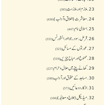
23.
ملازم اور ملازمت
(395)
24.
معاشرت (اخلاق وآداب )
(436)
25.
اسلامی نام
(447)
26.
قرض،سود، جوا اور انشورنس
(333)
27.
عورتوں کے مسائل
(323)
28.
ممنوع اور مباح چیز یں
(519)
29.
کھانے پینے میں حلال و حرام
(227)
30.
مساجد کے حقوق اور آداب
(180)
31.
اذکار ودعائیں
(573)
32.
میڈیکل (علاج و معالجہ)
(166)