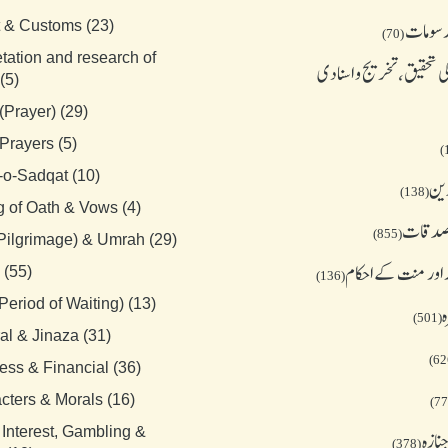
رسومات
t & Customs (23)
(70)
etation and research of
 تحقیق، تخریج و اسنادی
(5)
(Prayer) (29)
Prayers (5)
-o-Sadqat (10)
دین
(138)
g of Oath & Vows (4)
 صدقات
(855)
(Pilgrimage) & Umrah (29)
 اور منت کے احکام
 (55)
(136)
Period of Waiting) (13)
ہ
(501)
al & Jinaza (31)
ess & Financial (36)
cters & Morals (16)
 Interest, Gambling &
نازہ
(378)