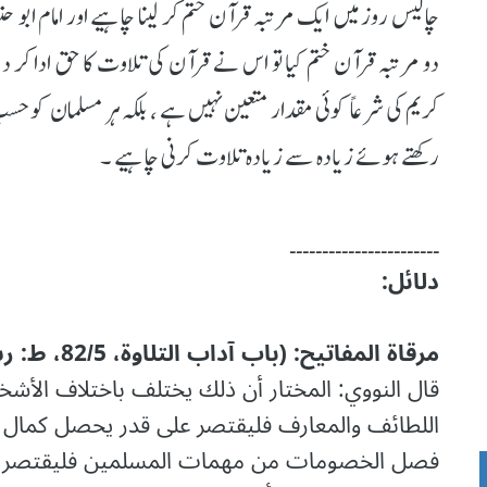
چالیس روز میں ایک مرتبہ قرآن ختم کر لینا چاہیے اور امام ابو
دو مرتبہ قرآن ختم کیا تو اس نے قرآن کی تلاوت کا حق ادا کر دی
کریم کی شرعاً کوئی مقدار متعین نہیں ہے ، بلکہ ہر مسلمان کو ح
رکھتے ہوئے زیادہ سے زیادہ تلاوت کرنی چاہیے ۔
۔۔۔۔۔۔۔۔۔۔۔۔۔۔۔۔۔۔۔۔۔۔۔
دلائل:
مرقاۃ المفاتیح: (باب آداب التلاوۃ، 82/5، ط: رشیدیة)
ﻗﺎﻝ اﻟﻨﻮﻭﻱ: اﻟﻤﺨﺘﺎﺭ ﺃﻥ ﺫﻟﻚ ﻳﺨﺘﻠﻒ ﺑﺎﺧﺘﻼﻑ اﻷﺷﺨﺎ
اﻟﻠﻄﺎﺋﻒ ﻭاﻟﻤﻌﺎﺭﻑ ﻓﻠﻴﻘﺘﺼﺮ ﻋﻠﻰ ﻗﺪﺭ ﻳﺤﺼﻞ ﻛﻤﺎﻝ ﻓﻬ
ﻓﺼﻞ اﻟﺨﺼﻮﻣﺎﺕ ﻣﻦ ﻣﻬﻤﺎﺕ اﻟﻤﺴﻠﻤﻴﻦ ﻓﻠﻴﻘﺘﺼﺮ ﻋﻠ