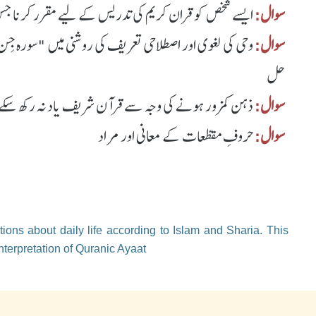
سوال:
ایسے شخص کو قران کریم کی تدریس کے لیے مقرر کرنا جس ک
سوال:
وحی کی لغوی اور اصطلاحی تعریف کی روشنی میں "سورہ جِن"
حل
سوال:
ذہن کمزور ہونے کی وجہ سے قرآن شریف یاد نہ رکھ سکے ت
سوال:
حروفِ مقطّعات کے معانی اور مراد
ions about daily life according to Islam and Sharia. This
nterpretation of Quranic Ayaat