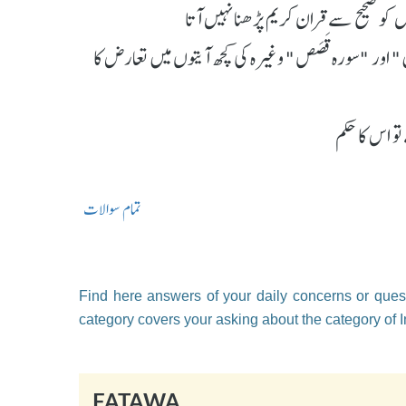
و صحیح سے قران کریم پڑھنا نہیں آتا
 اور "سورہ قَصَص" وغیرہ کی کچھ آیتوں میں تعارض کا
و اس کا حکم
تمام سوالات
Find here answers of your daily concerns or quest
category covers your asking about the category of I
FATAWA