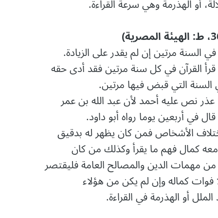
، ﺃﻭ اﻟﻬﺬﺭﻣﺔ ﻭﻫﻲ ﺳﺮﻋﺔ اﻟﻘﺮاءﺓ.
ﻲ اﻟﺴﻨﺔ ﻣﺮﺗﻴﻦ ﺇﻥ ﻟﻢ ﻳﻘﺪﺭ ﻋﻠﻰ اﻟﺰﻳﺎﺩﺓ.
ﻗﺮﺃ اﻟﻘﺮﺁﻥ ﻓﻲ ﻛﻞ ﺳﻨﺔ ﻣﺮﺗﻴﻦ ﻓﻘﺪ ﺃﺩﻯ ﺣﻘﻪ
اﻟﺴﻨﺔ اﻟﺘﻲ ﻗﺒﺾ فيها ﻣﺮﺗﻴﻦ.
ﻼ ﻋﺬﺭ ﻧﺺ ﻋﻠﻴﻪ ﺃﺣﻤﺪ ﻷﻥ ﻋﺒﺪ اﻟﻠﻪ ﺑﻦ ﻋﻤﺮ
ﺎﻝ ﻓﻲ ﺃﺭﺑﻌﻴﻦ ﻳﻮﻣﺎ ﺭﻭاﻩ ﺃﺑﻮ ﺩاﻭﺩ.
ﺑﺎﺧﺘﻼﻑ اﻷﺷﺨﺎﺹ ﻓﻤﻦ ﻛﺎﻥ ﻳﻈﻬﺮ ﻟﻪ ﺑﺪﻗﻴﻖ
ﻌﻪ ﻛﻤﺎﻝ ﻓﻬﻢ ﻣﺎ ﻳﻘﺮﺃ ﻭﻛﺬﻟﻚ ﻣﻦ ﻛﺎﻥ
ﻣﻦ ﻣﻬﻤﺎﺕ اﻟﺪﻳﻦ ﻭاﻟﻤﺼﺎﻟﺢ اﻟﻌﺎﻣﺔ ﻓﻠﻴﻘﺘﺼﺮ
ﻓﻮاﺕ ﻛﻤﺎﻟﻪ ﻭﺇﻥ ﻟﻢ ﻳﻜﻦ ﻣﻦ ﻫﺆﻻء
ﻟﻤﻠﻞ ﺃﻭ اﻟﻬﺬﺭﻣﺔ ﻓﻲ اﻟﻘﺮاءﺓ.