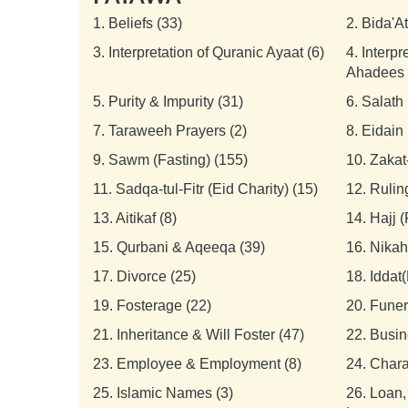
1.
Beliefs (33)
2.
Bida'A
3.
Interpretation of Quranic Ayaat (6)
4.
Interpr
Ahadees 
5.
Purity & Impurity (31)
6.
Salath 
7.
Taraweeh Prayers (2)
8.
Eidain 
9.
Sawm (Fasting) (155)
10.
Zakat
11.
Sadqa-tul-Fitr (Eid Charity) (15)
12.
Rulin
13.
Aitikaf (8)
14.
Hajj 
15.
Qurbani & Aqeeqa (39)
16.
Nikah
17.
Divorce (25)
18.
Iddat(
19.
Fosterage (22)
20.
Funer
21.
Inheritance & Will Foster (47)
22.
Busin
23.
Employee & Employment (8)
24.
Chara
25.
Islamic Names (3)
26.
Loan,