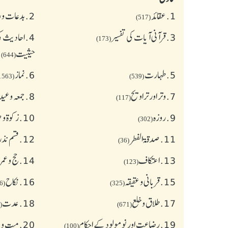
1.
عقائد
2.
بدعات و 
(517)
3.
قرآنی آیات کی تفسیر
4.
احادیث کی
(173)
حیثیت
(644)
5.
طهارت
6.
نماز
(1563)
(539)
7.
وتر اور تراویح
8.
جمعہ وعی
(117)
9.
روزہ
10.
زکوة و
(302)
11.
صدقۃ الفطر
12.
قسم نذر
(36)
13.
اعتکاف
14.
حج و عمر
(123)
15.
قربانی و عقیقہ
16.
نکاح
(626)
(325)
17.
طلاق و خلع
18.
عدت
(77)
(671)
19.
رضاعت اور نومولود کے احکام
20.
میت و ج
(100)