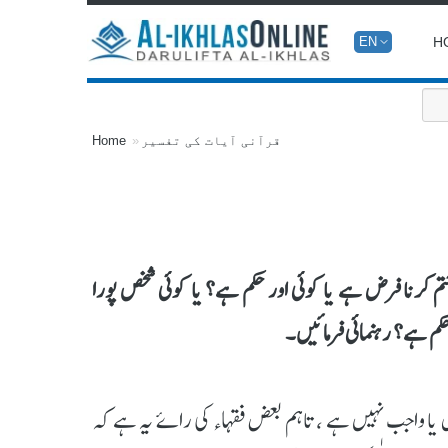
H
EN
قرآنی آیات کی تفسیر
Home
 کرنا فرض ہے یا کوئی اور حکم ہے؟ یا کوئی شخص پورا
 حکم ہے؟ رہنمائی فرمائیں۔
 یا واجب نہیں ہے ، تاہم بعض فقہاء کی راۓ یہ ہے کہ