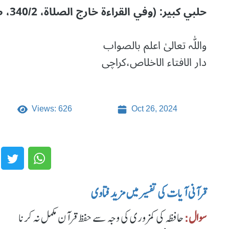
حلبي كبير: (وفي القراءة خارج الصلاة، 340/2، ط: رشیدیة)
واللّٰہ تعالیٰ اعلم بالصواب
دار الافتاء الاخلاص،کراچی
Views: 626
Oct 26, 2024
قرآنی آیات کی تفسیر میں مزید فتاوی
سوال:
حافظہ کی کمزوری کی وجہ سے حفظ قرآن مکمل نہ کرنا