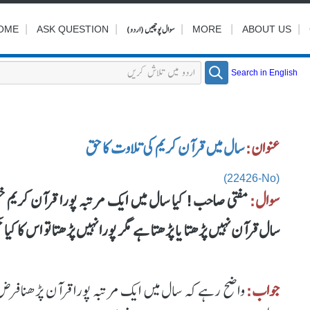
|
|
|
سوال پوچھیں (اردو)
|
|
OME
ASK QUESTION
MORE
ABOUT US
Search in English
عنوان:
سال میں قرآن کریم کی تلاوت کا حق
(22426-No)
سوال:
مفتی صاحب! کیا سال میں ایک مرتبہ پورا قرآن کریم ختم
سال قرآن نہیں پڑھتا یا پڑھتا ہے مگر پورا نہیں پڑھتا تو اس کا کیا
جواب:
واضح رہے کہ سال میں ایک مرتبہ پورا قرآن پڑھنا فرض