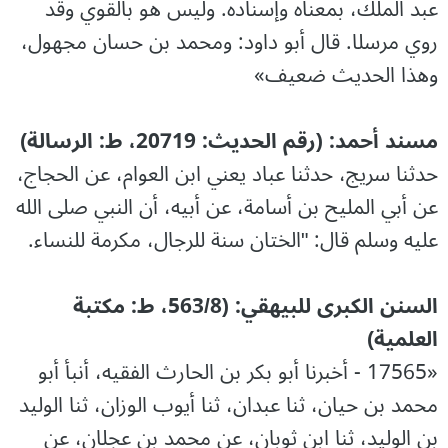
عبد الملك، بمعناه وإسناده. وليس هو بالقوي وقد
روي مرسلا. قال أبو داود: ومحمد بن حسان مجهول،
وهذا الحديث ضعيف»
مسند أحمد: (رقم الحديث: 20719، ط: الرسالة)
حدثنا سريج، حدثنا عباد يعني ابن العوام، عن الحجاج،
عن أبي المليح بن أسامة، عن أبيه، أن النبي صلى الله
عليه وسلم قال: "الختان سنة للرجال، مكرمة للنساء.
السنن الكبرى للبيهقي: (563/8، ط: مکتبة
العلمية)
«17565 - أخبرنا أبو بكر بن الحارث الفقيه، أنبأ أبو
محمد بن حيان، ثنا عبدان، ثنا أيوب الوزان، ثنا الوليد
بن الوليد، ثنا ابن ثوبان، عن محمد بن عجلان، عن