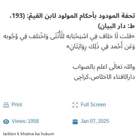
تحفة المودود بأحكام المولود لابن القيمؒ: (193،
ط: دار البيان)
«قلت لَا خلاف فِي اسْتِحْبَابه للْأُنْثَى وَاخْتلف فِي وُجُوبه
وَعَن أَحْمد فِي ذَلِك رِوَايَتَانِ»
واللہ تعالٰی اعلم بالصواب
دارالافتاء الاخلاص،کراچی
Full Screen
Print
Views: 1958
Jan 07, 2025
larkion k khatna ka hukum