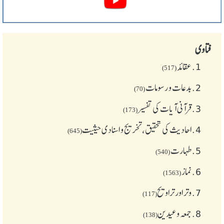
فتاوی
1.
عقائد
(517)
2.
بدعات و رسومات
(70)
3.
قرآنی آیات کی تفسیر
(173)
4.
احادیث کی تحقیق، تخریج و اسنادی حیثیت
(645)
5.
طهارت
(540)
6.
نماز
(1563)
7.
وتر اور تراویح
(117)
8.
جمعہ وعیدین
(138)