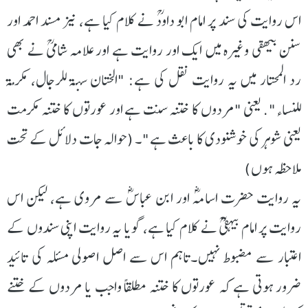
اس روایت کی سند پر امام ابو داودؒ نے کلام کیا ہے، نيز مسند احمد اور
سنن بیھقی وغیرہ میں ایک اور روایت ہے اور علامہ شامیؒ نے بھی
رد المحتار میں یہ روایت نقل کی ہے: "الختان سنة للرجال، مكرمة
للنساء". یعنی "مردوں کا ختنہ سنت ہے اور عورتوں کا ختنہ مکرمت
یعنی شوہر کی خوشنودی کا باعث ہے"۔ (حوالہ جات دلائل کے تحت
ملاحظہ ہوں)
یہ روایت حضرت اسامہؓ اور ابن عباسؓ سے مروی ہے، لیکن اس
روایت پر امام بيهقیؒ نے کلام کیا ہے، گویا یہ روایت اپنی سندوں کے
اعتبار سے مضبوط نہیں۔تاہم اس سے اصل اصولی مسئلہ کی تائید
ضرور ہوتی ہے کہ عورتوں کا ختنہ مطلقاً واجب یا مردوں کے ختنے