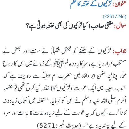
عنوان:
لڑکیوں کے ختنہ کا حکم
(22617-No)
سوال:
مفتی صاحب! کیا لڑکیوں کی بھی ختنہ ہوتی ہے؟
جواب:
لڑكیوں کے ختنے کو بعض فقہاءؒ نے سنت اور بعض نے
مستحب قرار دیا ہے، سرکارِ دو عالمﷺ کے زمانے میں اس کا رواج
تھا، چنانچہ سنن ابو داؤد میں حضرت ام عطیہؓ سے روایت ہے کہ
"مدینہ طیبہ میں ایک عورت (لڑكيوں کا) ختنہ کیا کرتی تھی تو حضور
اکرم صلی اللہ علیہ وسلم نے اس کو فرمایا: "ختنہ میں کھال زیادہ نہ
کاٹا کرے، كیوں کہ یہ عورت کے لیے زیادہ لذت کا باعث اور مرد
کے لیے پسندیدہ ہے"۔ (حديث نمبر:5271)