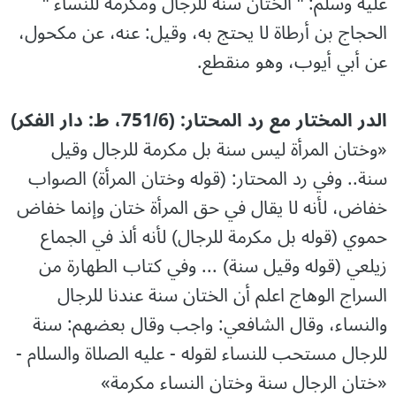
عليه وسلم: " الختان سنة للرجال ومكرمة للنساء "
الحجاج بن أرطاة لا يحتج به، وقيل: عنه، عن مكحول،
عن أبي أيوب، وهو منقطع.
الدر المختار مع رد المحتار: (751/6، ط: دار الفكر)
«وختان المرأة ليس سنة بل مكرمة للرجال وقيل
سنة.. وفي رد المحتار: (قوله وختان المرأة) الصواب
خفاض، لأنه لا يقال في حق المرأة ختان وإنما خفاض
حموي (قوله بل مكرمة للرجال) لأنه ألذ في الجماع
زيلعي (قوله وقيل سنة) ... وفي كتاب الطهارة من
السراج الوهاج اعلم أن الختان سنة عندنا للرجال
والنساء، وقال الشافعي: واجب وقال بعضهم: سنة
للرجال مستحب للنساء لقوله - عليه الصلاة والسلام -
«ختان الرجال سنة وختان النساء مكرمة»