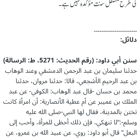
کی طرح مستقل سنت مؤکدہ نہیں ہے۔
۔۔۔۔۔۔۔۔۔۔۔۔۔۔۔۔۔۔۔۔۔۔۔
دلائل:
سنن أبي داود: (رقم الحديث: 5271، ط: الرسالة)
حدثنا سليمان بن عبد الرحمن الدمشقي وعند الوهاب
بن عبد الرحيم الأشجعي، قالا: حدثنا مروان، حدثنا
محمد بن حسان -قال عبد الوهاب: الكوفي- عن عبد
الملك بن عميبر عن أم عطية الأنصارية: أن امرأة كانت
تختن بالمدينة، فقال لها النبي-صلى الله عليه
وسلم-:"‌لا ‌تنهكي، فإن ذلك أحظى للمرأة، وأحب إلى
البعل" قال أبو داود: روي، عن عبيد الله بن عمرو، عن