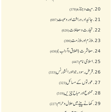
20.
میت و جنازہ
(378)
21.
جائیداد، وراثت اور وصیت
(697)
22.
تجارت و معاملات
(626)
23.
ملازم اور ملازمت
(396)
24.
معاشرت (اخلاق وآداب )
(436)
25.
اسلامی نام
(447)
26.
قرض،سود، جوا اور انشورنس
(333)
27.
عورتوں کے مسائل
(323)
28.
ممنوع اور مباح چیز یں
(519)
29.
کھانے پینے میں حلال و حرام
(227)