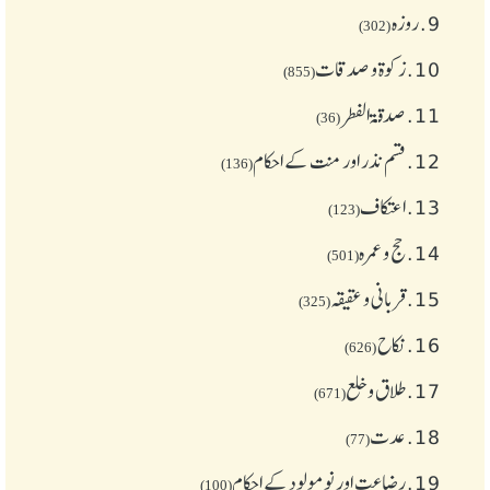
9.
روزہ
(302)
10.
زکوة و صدقات
(855)
11.
صدقۃ الفطر
(36)
12.
قسم نذر اور منت کے احکام
(136)
13.
اعتکاف
(123)
14.
حج و عمرہ
(501)
15.
قربانی و عقیقہ
(325)
16.
نکاح
(626)
17.
طلاق و خلع
(671)
18.
عدت
(77)
19.
رضاعت اور نومولود کے احکام
(100)