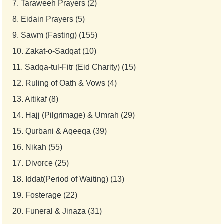
7.
Taraweeh Prayers (2)
8.
Eidain Prayers (5)
9.
Sawm (Fasting) (155)
10.
Zakat-o-Sadqat (10)
11.
Sadqa-tul-Fitr (Eid Charity) (15)
12.
Ruling of Oath & Vows (4)
13.
Aitikaf (8)
14.
Hajj (Pilgrimage) & Umrah (29)
15.
Qurbani & Aqeeqa (39)
16.
Nikah (55)
17.
Divorce (25)
18.
Iddat(Period of Waiting) (13)
19.
Fosterage (22)
20.
Funeral & Jinaza (31)