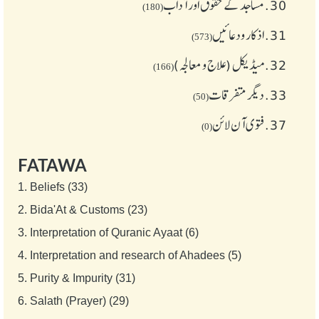
30.
مساجد کے حقوق اور آداب
(180)
31.
اذکار ودعائیں
(573)
32.
میڈیکل (علاج و معالجہ)
(166)
33.
دیگر متفرقات
(50)
37.
فتوی آن لائن
(0)
FATAWA
1.
Beliefs (33)
2.
Bida'At & Customs (23)
3.
Interpretation of Quranic Ayaat (6)
4.
Interpretation and research of Ahadees (5)
5.
Purity & Impurity (31)
6.
Salath (Prayer) (29)