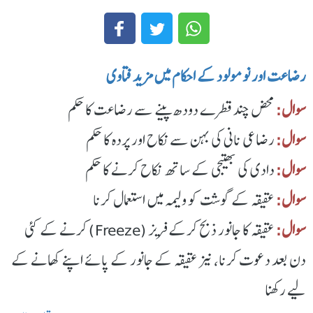
رضاعت اور نومولود کے احکام میں مزید فتاوی
سوال:
محض چند قطرے دودھ پینے سے رضاعت کا حکم
سوال:
رضاعی نانی کی بہن سے نکاح اور پردہ کا حکم
سوال:
دادی کی بھتیجی کے ساتھ نکاح کرنے کا حکم
سوال:
عقیقہ کے گوشت کو ولیمہ میں استعمال کرنا
سوال:
عقیقہ کا جانور ذبح کرکے فریز (Freeze) کرنے کے کئی
دن بعد دعوت کرنا، نیز عقیقہ کے جانور کے پائے اپنے کھانے کے
لیے رکھنا