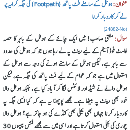
عنوان:
ہوٹل کے سامنے فٹ پاتھ (Footpath) کی جگہ کرایہ پر
لے کر کاروبار کرنا
(24882-No)
سوال:
مفتی صاحب! میں ایک چائے کے ہوٹل کے باہر کا حصہ
فاسٹ فوڈ آیٹم کے لیے رینٹ پہ لے رہا ہوں جو کہ ہوٹل کی حدود
سے باہر ہے، لیکن ہوٹل کے سامنے ہونے کی وجہ سے ہوٹل کے
استعمال میں ہے جو کہ عوام کے لیے فٹ پاتھ کی جگہ ہے، لیکن
ہوٹل والے نے شیڈ اور لائٹس لگا کر آباد کیا ہے، جبکہ ہوٹل والا
خود بھی رینٹ پہ بیٹھا ہے۔ مجھے پوچھنا یہ ہے کہ کیا ایسی جگہ پہ
کاروبار کرنا جہاں بھی بجلی بھی کنڈے کی ہو جائز ہے؟ ہوٹل والا
چوری کی بجلی استعمال کرتا ہے اور اسی میں سے مجھے فکس پیسوں 30