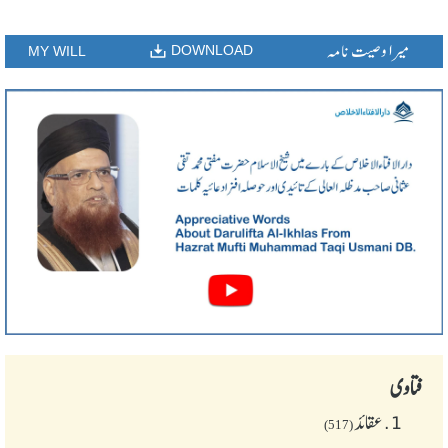
میرا وصیت نامہ
DOWNLOAD
MY WILL
فتاوی
1.
عقائد
(517)