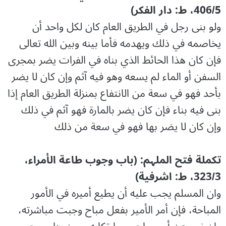
406/5، ط: دار الفکر)
ولو بنى رجل في الطريق العام كان لكل واحد أن
يخاصمه في ذلك ويهدمه فأما بينه وبين الله تعالى
فإن كان هذا الحائط الذي بناه في الفرات يضر بمجرى
السفن أو الماء لم يسعه وهو فيه آثم وإن كان لا يضر
بأحد فهو في سعة من الانتفاع بمنزلة الطريق العام إذا
بنى فيه بناء فإن كان يضر بالمارة فهو آثم في ذلك
وإن كان لا يضر بها فهو في سعة من ذلك
تکملة فتح الملہم: (باب وجوب طاعة الأمراء،
323/3، ط: اشرفیة)
وان المسلم یجب علیه أن یطیع أمیره في الأمور
المباحة، فإن أمر الأمیر بفعل مباح وجبت مباشرته،