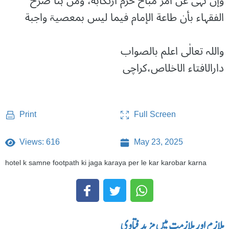
وإن نہی عن أمر مباح حرم ارتکابه، ومن ہنا صرح
الفقہاء بأن طاعة الإمام فیما لیس بمعصیۃ واجبة
واللہ تعالٰی اعلم بالصواب
دارالافتاء الاخلاص،کراچی
Full Screen
Print
Views: 616
May 23, 2025
hotel k samne footpath ki jaga karaya per le kar karobar karna
ملازم اور ملازمت میں مزید فتاوی