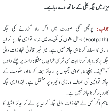
ہزار میں جگہ بجلی کے ساتھ دے رہا ہے۔
جواب:
پوچھی گئی صورت میں اگر راہ گزرنے کی جگہ
(Footpath) ہوٹل والوں کی ملکیت میں نہ ہو تو ایسی جگہ پر کرایہ
داری کا معاملہ کرنا ہی جائز نہیں ہے، نیز غیر قانونی تجاوزات والی
جگہ پر کاروبار کرنا بہت سی شرعی خرابیوں مثلاً: راستہ پر چلنے والوں
کو تکلیف پہنچنانا، عوامی جگہوں پر ناجائز قبضہ کرنا اور حکومت کے
جائز قوانین کی خلاف ورزی وغیرہ پر مشتمل ہے، لہذا ایسی جگہ
کاروبار کرنا جائز نہیں ہے۔
تاہم اگر کسی نے تجاوزات والی جگہ کرایہ پر لے کر جائز اشیاء کا