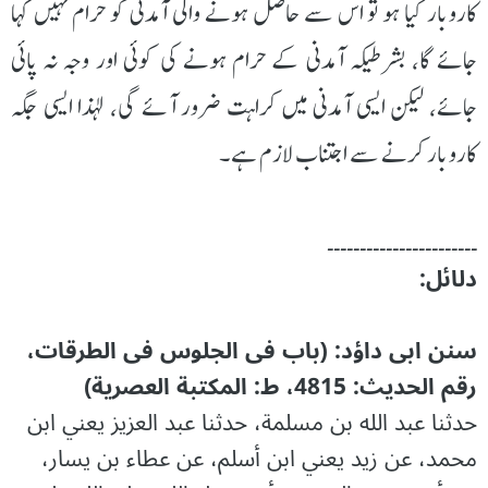
کاروبار کیا ہو تو اس سے حاصل ہونے والی آمدنی کو حرام نہیں کہا
جائے گا، بشرطیکہ آمدنی کے حرام ہونے کی کوئی اور وجہ نہ پائی
جائے، لیکن ایسی آمدنی میں کراہت ضرور آئے گی، لہذا ایسی جگہ
کاروبار کرنے سے اجتناب لازم ہے۔
۔۔۔۔۔۔۔۔۔۔۔۔۔۔۔۔۔۔۔۔۔۔۔
دلائل:
سنن ابی داؤد: (باب فی الجلوس فی الطرقات،
رقم الحدیث: 4815، ط: المکتبة العصریة)
حدثنا عبد الله بن مسلمة، حدثنا عبد العزيز يعني ابن
محمد، عن زيد يعني ابن أسلم، عن عطاء بن يسار،