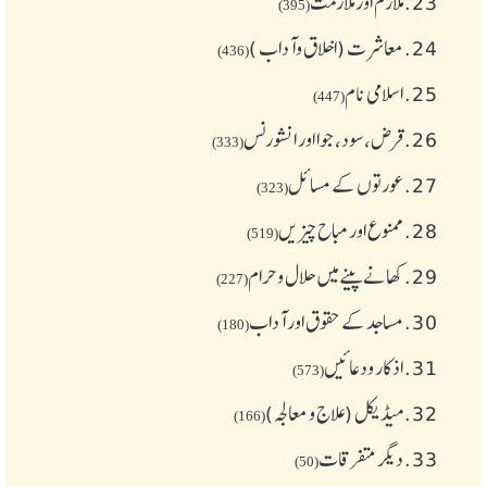
23.
ملازم اور ملازمت
(395)
24.
معاشرت (اخلاق وآداب )
(436)
25.
اسلامی نام
(447)
26.
قرض،سود، جوا اور انشورنس
(333)
27.
عورتوں کے مسائل
(323)
28.
ممنوع اور مباح چیز یں
(519)
29.
کھانے پینے میں حلال و حرام
(227)
30.
مساجد کے حقوق اور آداب
(180)
31.
اذکار ودعائیں
(573)
32.
میڈیکل (علاج و معالجہ)
(166)
33.
دیگر متفرقات
(50)