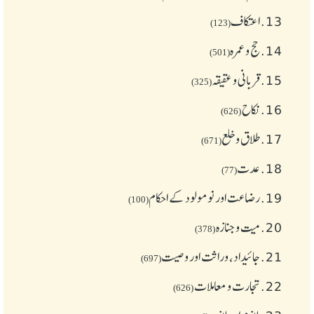
13.
اعتکاف
(123)
14.
حج و عمرہ
(501)
15.
قربانی و عقیقہ
(325)
16.
نکاح
(626)
17.
طلاق و خلع
(671)
18.
عدت
(77)
19.
رضاعت اور نومولود کے احکام
(100)
20.
میت و جنازہ
(378)
21.
جائیداد، وراثت اور وصیت
(697)
22.
تجارت و معاملات
(626)