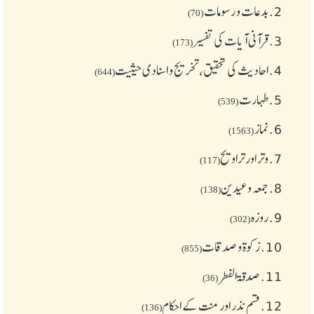
2.
بدعات و رسومات
(70)
3.
قرآنی آیات کی تفسیر
(173)
4.
احادیث کی تحقیق، تخریج و اسنادی حیثیت
(644)
5.
طهارت
(539)
6.
نماز
(1563)
7.
وتر اور تراویح
(117)
8.
جمعہ وعیدین
(138)
9.
روزہ
(302)
10.
زکوة و صدقات
(855)
11.
صدقۃ الفطر
(36)
12.
قسم نذر اور منت کے احکام
(136)