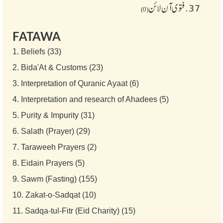
37.
فتوی آن لائن
(0)
FATAWA
1.
Beliefs (33)
2.
Bida'At & Customs (23)
3.
Interpretation of Quranic Ayaat (6)
4.
Interpretation and research of Ahadees (5)
5.
Purity & Impurity (31)
6.
Salath (Prayer) (29)
7.
Taraweeh Prayers (2)
8.
Eidain Prayers (5)
9.
Sawm (Fasting) (155)
10.
Zakat-o-Sadqat (10)
11.
Sadqa-tul-Fitr (Eid Charity) (15)