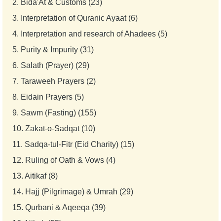
2.
Bida'At & Customs (23)
3.
Interpretation of Quranic Ayaat (6)
4.
Interpretation and research of Ahadees (5)
5.
Purity & Impurity (31)
6.
Salath (Prayer) (29)
7.
Taraweeh Prayers (2)
8.
Eidain Prayers (5)
9.
Sawm (Fasting) (155)
10.
Zakat-o-Sadqat (10)
11.
Sadqa-tul-Fitr (Eid Charity) (15)
12.
Ruling of Oath & Vows (4)
13.
Aitikaf (8)
14.
Hajj (Pilgrimage) & Umrah (29)
15.
Qurbani & Aqeeqa (39)