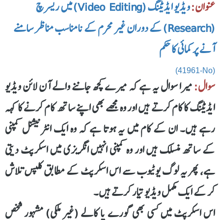
عنوان:
ویڈیو ایڈیٹنگ (Video Editing) میں ریسرچ
(Research) کے دوران غیر محرم کے نامناسب مناظر سامنے
آنے پر کمائی کا حکم
(41961-No)
سوال:
میرا سوال یہ ہے کہ میرے کچھ جاننے والے آن لائن ویڈیو
ایڈیٹنگ کا کام کرتے ہیں اور وہ مجھے بھی اپنے ساتھ کام کرنے کا کہہ
رہے ہیں۔ ان کے کام میں یہ ہوتا ہے کہ وہ ایک انٹرنیشنل کمپنی
کے ساتھ منسلک ہیں اور وہ کمپنی انہیں انگریزی میں اسکرپٹ دیتی
ہے، پھر یہ لوگ یوٹیوب سے اس اسکرپٹ کے مطابق کلپس تلاش
کر کے ایک مکمل ویڈیو تیار کرتے ہیں۔
اس اسکرپٹ میں کسی بھی گورے یا کالے (غیر ملکی) مشہور شخص