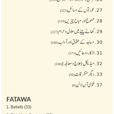
27.
عورتوں کے مسائل
(323)
28.
ممنوع اور مباح چیز یں
(519)
29.
کھانے پینے میں حلال و حرام
(227)
30.
مساجد کے حقوق اور آداب
(180)
31.
اذکار ودعائیں
(573)
32.
میڈیکل (علاج و معالجہ)
(166)
33.
دیگر متفرقات
(50)
37.
فتوی آن لائن
(0)
FATAWA
1.
Beliefs (33)