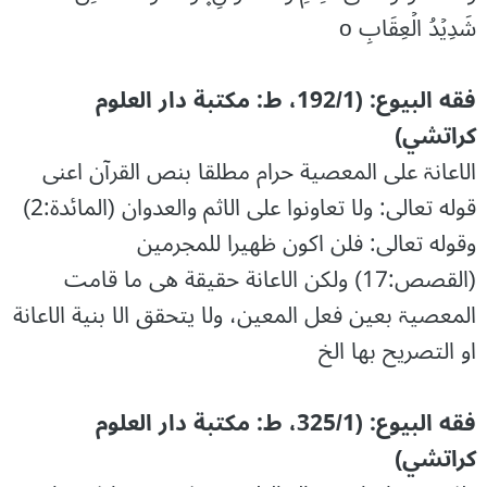
شَدِیۡدُ الۡعِقَابِ o
فقه البیوع: (192/1، ط: مكتبة دار العلوم
كراتشي)
الاعانۃ علی المعصیة حرام مطلقا بنص القرآن اعنی
قوله تعالی: ولا تعاونوا علی الاثم والعدوان (المائدۃ:2)
وقوله تعالی: فلن اکون ظھیرا للمجرمین
(القصص:17) ولکن الاعانة حقیقة ھی ما قامت
المعصیۃ بعین فعل المعین، ولا یتحقق الا بنیة الاعانة
او التصریح بھا الخ
فقه البیوع: (325/1، ط: مكتبة دار العلوم
كراتشي)‏