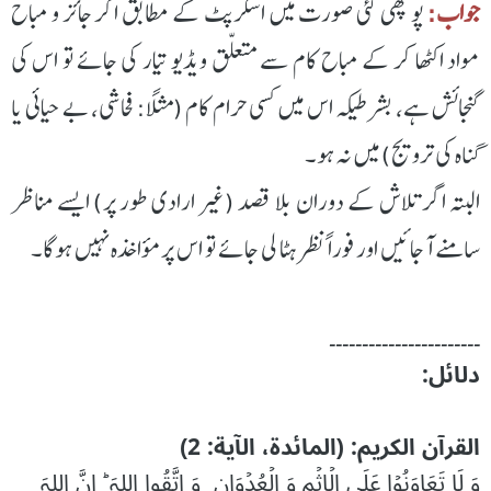
جواب:
پوچھی گئی صورت میں اسکرپٹ کے مطابق اگر جائز و مباح
مواد اکٹھا کر کے مباح کام سے متعلّق ویڈیو تیار کی جائے تو اس کی
گنجائش ہے، بشرطیکہ اس میں کسی حرام کام (مثلاً: فحاشی، بے حیائی یا
گناہ کی ترویج) میں نہ ہو۔
البتہ اگر تلاش کے دوران بلا قصد (غیر ارادی طور پر) ایسے مناظر
سامنے آجائیں اور فوراً نظر ہٹا لی جائے تو اس پر مؤاخذہ نہیں ہوگا۔
۔۔۔۔۔۔۔۔۔۔۔۔۔۔۔۔۔۔۔۔۔۔۔
دلائل:
القرآن الکریم: (المائدۃ، الآیة: 2)
وَ لَا تَعَاوَنُوۡا عَلَی الۡاِثۡمِ وَ الۡعُدۡوَانِ ۪ وَ اتَّقُوا اللہَ ؕ اِنَّ اللہَ