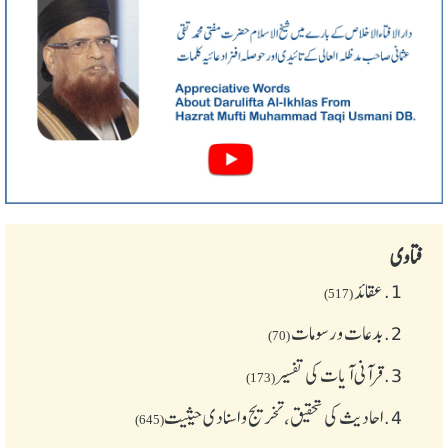
فتاوی
1.
عقائد
(517)
2.
بدعات و رسومات
(70)
3.
قرآنی آیات کی تفسیر
(173)
4.
احادیث کی تحقیق، تخریج و اسنادی حیثیت
(645)