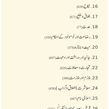
16.
نکاح
(626)
17.
طلاق و خلع
(671)
18.
عدت
(77)
19.
رضاعت اور نومولود کے احکام
(100)
20.
میت و جنازہ
(378)
21.
جائیداد، وراثت اور وصیت
(697)
22.
تجارت و معاملات
(626)
23.
ملازم اور ملازمت
(396)
24.
معاشرت (اخلاق وآداب )
(436)
25.
اسلامی نام
(447)
26.
قرض،سود، جوا اور انشورنس
(333)