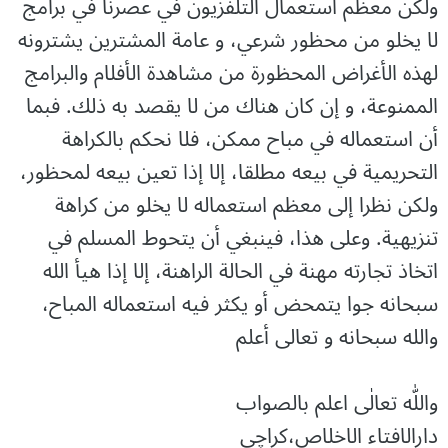
ولكن معظم استعمال التلفزيون في عصرنا في برامج
لا يخلو من محظور شرعي، ‏و عامة المشترين يشترونه
لهذه الأغراض المحظورة من مشاهدة الأفلام والبرامج
‏الممنوعة، و إن كان هناك من لا يقصد به ذلك‎.‎‏ فبما
أن استعماله في مباح ‏ممكن، فلا نحكم بالكراهة
التحريمية في بيعه مطلقا، إلا إذا تعين بيعه لمحظور،
‏ولكن نظرا إلى معظم استعماله لا يخلو من كراهة
تنزيهية‎.‎‏ وعلى هذا، فينبغي ‏أن يتحوط المسلم في
اتخاذ تجارته مهنة في الحالة الراهنة، إلا إذا هيأ الله
سبحانه ‏جوا يتمحض أو يكثر فيه استعماله المباح،
والله سبحانه و تعالى أعلم
واللّٰه تعالٰی اعلم بالصواب
دارالافتاء الاخلاص،کراچی