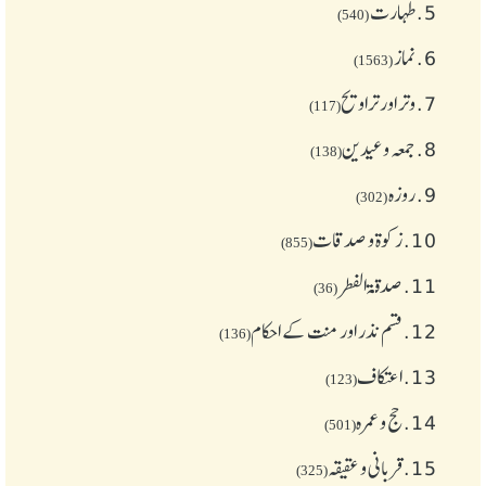
5.
طهارت
(540)
6.
نماز
(1563)
7.
وتر اور تراویح
(117)
8.
جمعہ وعیدین
(138)
9.
روزہ
(302)
10.
زکوة و صدقات
(855)
11.
صدقۃ الفطر
(36)
12.
قسم نذر اور منت کے احکام
(136)
13.
اعتکاف
(123)
14.
حج و عمرہ
(501)
15.
قربانی و عقیقہ
(325)