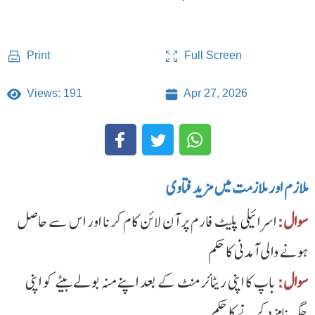
Full Screen
Print
Views: 191
Apr 27, 2026
ملازم اور ملازمت میں مزید فتاوی
سوال:
اسرائیلی پلیٹ فارم پر آن لائن کام کرنا اور اس سے حاصل
ہونے والی آمدنی کا حکم
سوال:
باپ کا اپنی ریٹائرمنٹ کے بعد اپنے منہ بولے بیٹے کو اپنی
جگہ نامزد کرنے کا حکم