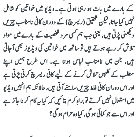
کے بارے میں بات ہو رہی ہوتی ہے۔ ویڈیو میں خواتین کو شامل
نہیں کیا جاتا، لیکن تحقیق (ریسرچ) کے دوران کافی نامناسب چیزیں
دیکھنی پڑتی ہیں، یعنی جب ہم کسی مرد شخصیت کے بارے میں مواد
تلاش کر رہے ہوتے ہیں تو ساتھ میں خواتین کی ویڈیوز بھی آجاتی
ہیں، جن میں نامناسب لباس ہوتا ہے۔ اس طرح ہمیں اپنے
مطلب کے کلپس تلاش کرنے کے لیے کافی ریسرچ کرنی پڑتی ہے
اور اس دوران کافی غلط چیزیں سامنے آتی ہیں، حالانکہ ہم انہیں ویڈیو
میں استعمال نہیں کرتے تو براہِ کرم بتائیں کہ کیا یہ کام کرنا جائز ہے
اور اس سے جو کمائی ہوگی، کیا وہ حرام ہوگی؟