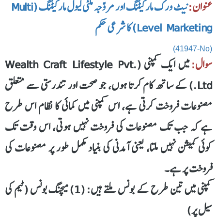
عنوان:
نیٹ ورک مارکیٹنگ اور مروّجہ ملٹی لیول مارکیٹنگ (Multi
Level Marketing) کا شرعی حکم
(41947-No)
سوال:
میں ایک کمپنی (Wealth Craft Lifestyle Pvt.
Ltd.) کے ساتھ کام کرتا ہوں، جو صحت اور تندرستی سے متعلق
مصنوعات فروخت کرتی ہے، اس کمپنی میں کمائی کا نظام اس طرح
ہے کہ جب تک مصنوعات کی فروخت نہیں ہوتی، اس وقت تک
کوئی کمیشن نہیں ملتا، یعنی آمدنی کی بنیاد مکمل طور پر مصنوعات کی
فروخت پر ہے۔
کمپنی میں تین طرح کے بونس ملتے ہیں: (1) میچنگ بونس (ٹیم کی
سیل پر)