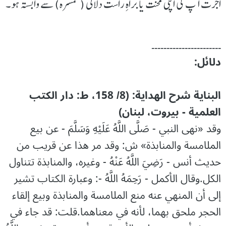
اجرت آپ کی اپنی محنت یا براہِ راست دلالی (سمسرہ) سے وابستہ ہو۔
۔۔۔۔۔۔۔۔۔۔۔۔۔۔۔۔۔۔۔۔۔۔۔
دلائل:
البناية شرح الهداية: (8/ 158، ط: دار الكتب
العلمية - بيروت، لبنان)
وقد «نهى النبي - صَلَّى اللَّهُ عَلَيْهِ وَسَلَّمَ - عن بيع
الملامسة والمنابذة» ش: وقد مر هذا عن قريب من
حديث أنس - رَضِيَ اللَّهُ عَنْهُ - وغيره، والمنابذة تتناول
الكل.وقال الأكمل - رَحِمَهُ اللَّهُ -: وعبارة الكتاب تشير
إلى أن المنهي عنه منع الملامسة والمنابذة وبيع إلقاء
الحجر ملحق بهما، لأنه في معناهما.قلت: قد جاء في