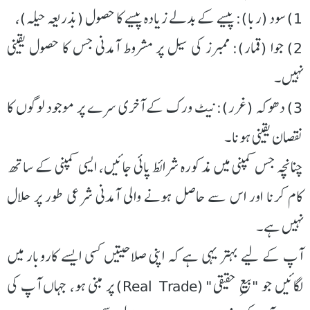
1) سود (ربا): پیسے کے بدلے زیادہ پیسے کا حصول (بذریعہ حیلہ)،
2) جوا (قمار): ممبرز کی سیل پر مشروط آمدنی جس کا حصول یقینی
نہیں۔
3) دھوکہ (غرر): نیٹ ورک کے آخری سرے پر موجود لوگوں کا
نقصان یقینی ہونا۔
چنانچہ جس کمپنی میں مذکورہ شرائط پائی جائیں، ایسی کمپنی کے ساتھ
کام کرنا اور اس سے حاصل ہونے والی آمدنی شرعی طور پر حلال
نہیں ہے۔
آپ کے لیے بہتر یہی ہے کہ اپنی صلاحیتیں کسی ایسے کاروبار میں
لگائیں جو "بیعِ حقیقی" (Real Trade) پر مبنی ہو، جہاں آپ کی