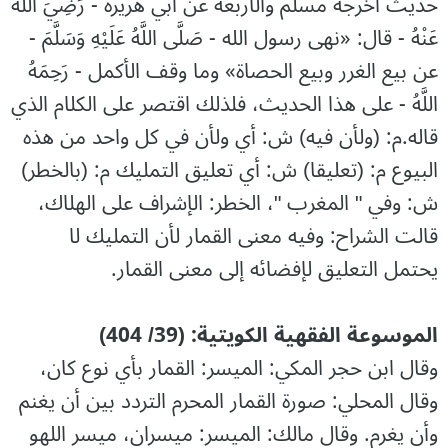
حديث أخرجه مسلم والأربعة عن أبي هريرة - رَضِيَ اللَّهُ
عَنْهُ - قال: «نهى رسول الله - صَلَّى اللَّهُ عَلَيْهِ وَسَلَّمَ -
عن بيع الغرر وبيع الحصاة» وما وقف الأكمل - رَحِمَهُ
اللَّهُ - على هذا الحديث، فلذلك اقتصر على الكلام الذي
قاله.م: (ولأن فيه) ش: أي ولأن في كل واحد من هذه
البيوع م: (تعليقا) ش: أي تعليق التمليك م: (بالخطر)
ش: وفي " المغرب "، الخطر: الإشراف على الهلاك،
قالت الشراح: وفيه معنى القمار لأن التمليك لا
يحتمل التعليق لإفضائه إلى معنى القمار.
الموسوعة الفقهية الكويتية: (39/ 404)
وقال ابن حجر المكي: الميسر: القمار بأي نوع كان،
وقال المحلي: صورة القمار المحرم التردد بين أن يغنم
وأن يغرم. وقال مالك: الميسر: ميسران، ميسر اللهو