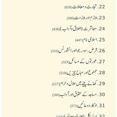
22.
تجارت و معاملات
(626)
23.
ملازم اور ملازمت
(396)
24.
معاشرت (اخلاق وآداب )
(436)
25.
اسلامی نام
(447)
26.
قرض،سود، جوا اور انشورنس
(333)
27.
عورتوں کے مسائل
(323)
28.
ممنوع اور مباح چیز یں
(519)
29.
کھانے پینے میں حلال و حرام
(227)
30.
مساجد کے حقوق اور آداب
(180)
31.
اذکار ودعائیں
(573)
32.
میڈیکل (علاج و معالجہ)
(166)