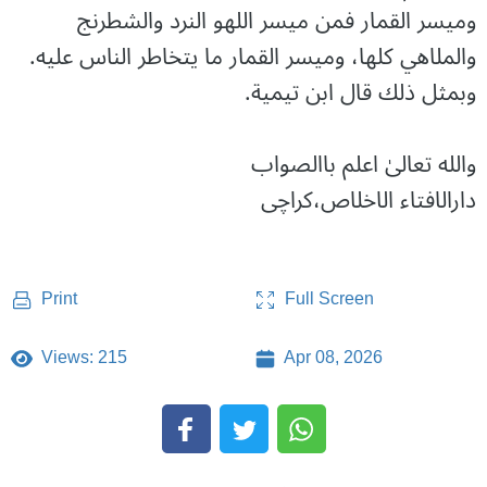
وميسر القمار فمن ميسر اللهو النرد والشطرنج
والملاهي كلها، وميسر القمار ما يتخاطر الناس عليه.
وبمثل ذلك قال ابن تيمية.
والله تعالیٰ اعلم باالصواب
دارالافتاء الاخلاص،کراچی
Full Screen
Print
Views: 215
Apr 08, 2026