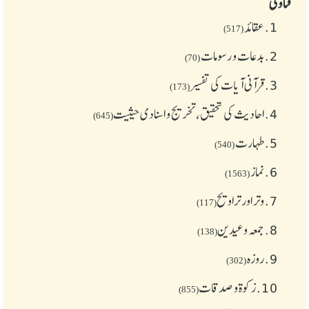
فتاوی
1.
عقائد
(517)
2.
بدعات و رسومات
(70)
3.
قرآنی آیات کی تفسیر
(173)
4.
احادیث کی تحقیق، تخریج و اسنادی حیثیت
(645)
5.
طهارت
(540)
6.
نماز
(1563)
7.
وتر اور تراویح
(117)
8.
جمعہ وعیدین
(138)
9.
روزہ
(302)
10.
زکوة و صدقات
(855)