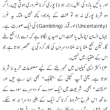
اور بائیں بازو کی سیل برابر ہونا) پوری کرنا ضروری ہوتی ہیں۔ اگر
وہ شرط پوری نہ ہو تو محنت کے باوجود کچھ نہیں ملتا۔ یہ غرر
(Uncertainty) اور قمار (Gambling) کی ایک صورت ہے،
جہاں انسان اپنا مال یا محنت اس امید پر لگاتا ہے کہ اسے بڑا نفع ملے
گا، لیکن نفع ملنا یا نہ ملنا دوسروں کی کارکردگی پر منحصر ہوتا ہے جو
اس کے اختیار میں نہیں۔
۳) اکثر ایسی کمپنیوں میں ممبر بننے کے لیے مصنوعات خریدنا شرط
ہوتا ہے، یعنی آپ کمپنی کے "گاہک" بھی بن رہے ہیں اور
"ایجنٹ" بھی۔ شریعت میں ایک سودے کو دوسرے سودے کے
ساتھ اس طرح مشروط کرنا کہ ایک کے بغیر دوسرا نہ ہو سکے،