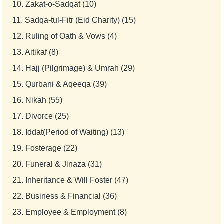
10.
Zakat-o-Sadqat (10)
11.
Sadqa-tul-Fitr (Eid Charity) (15)
12.
Ruling of Oath & Vows (4)
13.
Aitikaf (8)
14.
Hajj (Pilgrimage) & Umrah (29)
15.
Qurbani & Aqeeqa (39)
16.
Nikah (55)
17.
Divorce (25)
18.
Iddat(Period of Waiting) (13)
19.
Fosterage (22)
20.
Funeral & Jinaza (31)
21.
Inheritance & Will Foster (47)
22.
Business & Financial (36)
23.
Employee & Employment (8)