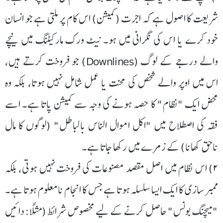
شریعت کا اصول ہے کہ اجرت (کمیشن) اس کام پر ملتی ہے جو انسان
خود کرے یا اس کی نگرانی میں ہو۔ نیٹ ورک مارکیٹنگ میں نیچے
والے درجے کے لوگ (Downlines) جو فروخت کرتے ہیں،
اس میں اوپر والے شخص کی محنت یا عمل شامل نہیں ہوتا، بلکہ وہ
محض ایک "نظام" کا حصہ ہونے کی وجہ سے کمیشن پاتا ہے۔ اسے
فقہ کی اصطلاح میں "اکل اموال الناس بالباطل" (لوگوں کا مال
ناحق کھانا) کے زمرے میں رکھا جاتا ہے۔
۲) اس نظام میں اصل مقصد مصنوعات کی فروخت نہیں ہوتی، بلکہ
ممبر سازی کا ایک ایسا سلسلہ ہوتا ہے جس کا انجام نامعلوم ہوتا ہے۔
"میچنگ بونس" حاصل کرنے کے لیے مخصوص شرائط (مثلاً: دائیں