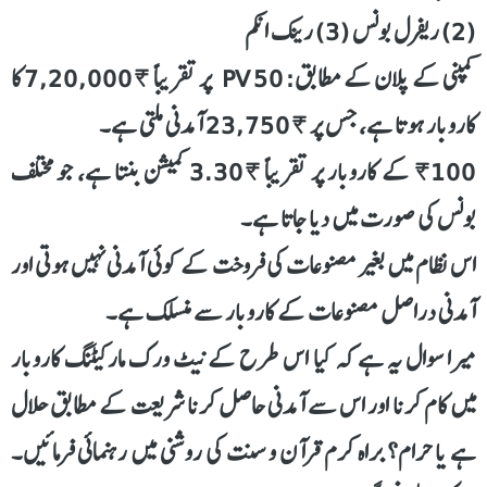
(2) ریفرل بونس (3) رینک انکم
کمپنی کے پلان کے مطابق: 50 PV پر تقریباً ₹7,20,000 کا
کاروبار ہوتا ہے، جس پر ₹23,750 آمدنی ملتی ہے۔
₹100 کے کاروبار پر تقریباً ₹3.30 کمیشن بنتا ہے، جو مختلف
بونس کی صورت میں دیا جاتا ہے۔
اس نظام میں بغیر مصنوعات کی فروخت کے کوئی آمدنی نہیں ہوتی اور
آمدنی دراصل مصنوعات کے کاروبار سے منسلک ہے۔
میرا سوال یہ ہے کہ کیا اس طرح کے نیٹ ورک مارکیٹنگ کاروبار
میں کام کرنا اور اس سے آمدنی حاصل کرنا شریعت کے مطابق حلال
ہے یا حرام؟ براہ کرم قرآن و سنت کی روشنی میں رہنمائی فرمائیں۔