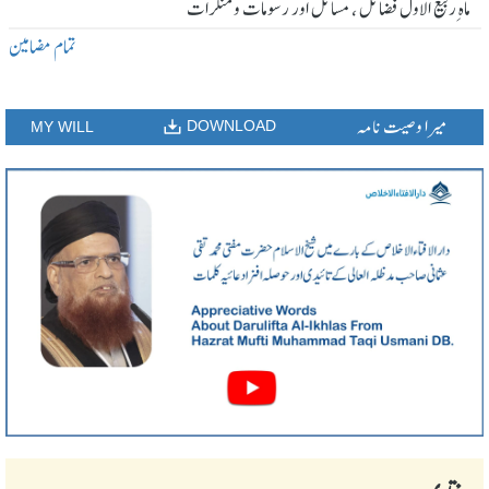
ماہ ِربیع الاول فضائل ، مسائل اور رسومات و منکرات
تمام مضامین
میرا وصیت نامہ
DOWNLOAD
MY WILL