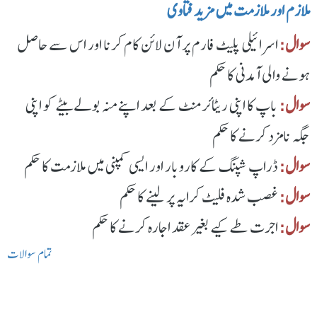
ملازم اور ملازمت میں مزید فتاوی
سوال:
اسرائیلی پلیٹ فارم پر آن لائن کام کرنا اور اس سے حاصل
ہونے والی آمدنی کا حکم
سوال:
باپ کا اپنی ریٹائرمنٹ کے بعد اپنے منہ بولے بیٹے کو اپنی
جگہ نامزد کرنے کا حکم
سوال:
ڈراپ شپنگ کے کاروبار اور ایسی کمپنی میں ملازمت کا حکم
سوال:
غصب شدہ فلیٹ کرایہ پر لینے کا حکم
سوال:
اجرت طے کیے بغیر عقد اجارہ کرنے کا حکم
تمام سوالات