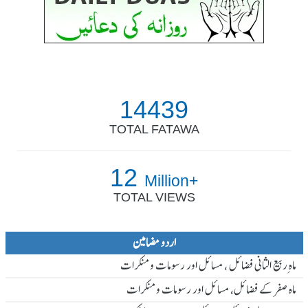
14439
TOTAL FATAWA
12
Million+
TOTAL VIEWS
اردو مضامین
ماہ ِربیع الثانی فضائل ، مسائل اور رسومات و منکرات
ماہ صفر کے فضائل، مسائل اور رسومات و منکرات