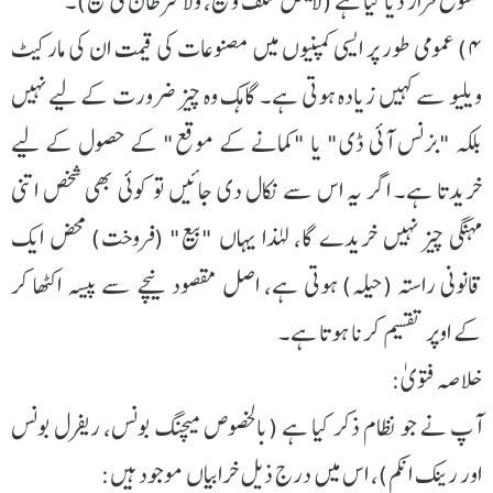
ممنوع قرار دیا گیا ہے (لا یحل سلف وبیع، ولا شرطان فی بیع)۔
۴) عمومی طور پر ایسی کمپنیوں میں مصنوعات کی قیمت ان کی مارکیٹ
ویلیو سے کہیں زیادہ ہوتی ہے۔ گاہک وہ چیز ضرورت کے لیے نہیں
بلکہ "بزنس آئی ڈی" یا "کمانے کے موقع" کے حصول کے لیے
خریدتا ہے۔ اگر یہ اس سے نکال دی جائیں تو کوئی بھی شخص اتنی
مہنگی چیز نہیں خریدے گا، لہٰذا یہاں "بیع" (فروخت) محض ایک
قانونی راستہ (حیلہ) ہوتی ہے، اصل مقصود نیچے سے پیسہ اکٹھا کر
کے اوپر تقسیم کرنا ہوتا ہے۔
خلاصہ فتویٰ:
آپ نے جو نظام ذکر کیا ہے (بالخصوص میچنگ بونس، ریفرل بونس
اور رینک انکم)، اس میں درج ذیل خرابیاں موجود ہیں: