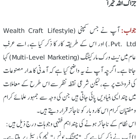
جزاک اللہ خیراً
جواب:
آپ نے جس کمپنی (Wealth Craft Lifestyle
Pvt. Ltd.) اور اس کے طریقہ کار کا ذکر کیا ہے، اسے عرفِ
عام میں نیٹ ورک مارکیٹنگ (Multi-Level Marketing) کہا
جاتا ہے۔ اگرچہ آپ نے یہ واضح کیا ہے کہ آمدنی کا مدار مصنوعات
کی فروخت پر ہے، لیکن شرعی نقطہ نظر سے اس طرح کے معاملات
میں چند ایسی بنیادیں پائی جاتی ہیں جن کی وجہ سے جمہور علمائے کرام
و مفتیان کرام اس کاروبار کو ناجائز قرار دیتے ہیں۔
اس نظام کے ناجائز ہونے کی چند اہم فقہی وجوہات درج ذیل ہیں:
١) آپ نے ذکر کیا ہے کہ "میچنگ بونس" ٹیم کی سیل پر ملتا ہے۔