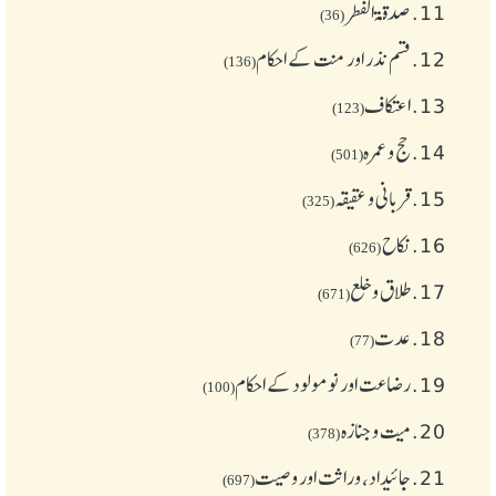
11.
صدقۃ الفطر
(36)
12.
قسم نذر اور منت کے احکام
(136)
13.
اعتکاف
(123)
14.
حج و عمرہ
(501)
15.
قربانی و عقیقہ
(325)
16.
نکاح
(626)
17.
طلاق و خلع
(671)
18.
عدت
(77)
19.
رضاعت اور نومولود کے احکام
(100)
20.
میت و جنازہ
(378)
21.
جائیداد، وراثت اور وصیت
(697)