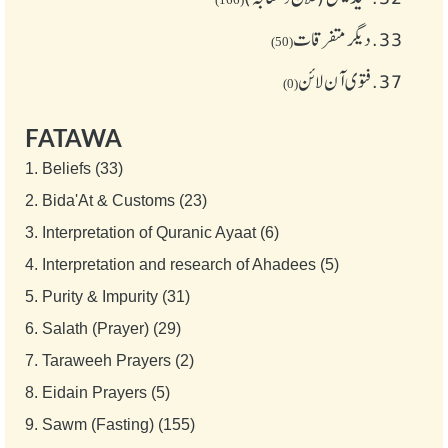
33.
دیگر متفرقات
(50)
37.
فتوی آن لائن
(0)
FATAWA
1.
Beliefs (33)
2.
Bida'At & Customs (23)
3.
Interpretation of Quranic Ayaat (6)
4.
Interpretation and research of Ahadees (5)
5.
Purity & Impurity (31)
6.
Salath (Prayer) (29)
7.
Taraweeh Prayers (2)
8.
Eidain Prayers (5)
9.
Sawm (Fasting) (155)