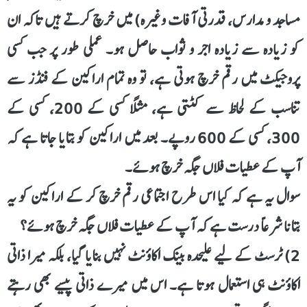
مساجد و مدارس، قدرتی آفات وغیرہ) میں خرچ کرتے ہیں تاکہ ان
کو زیادہ سے زیادہ اجر و ثواب حاصل ہو۔ عملی طور پر جب کسی
پروجیکٹ میں رقم خرچ ہوتی ہے، تو وہ تمام اراکین کے فنڈز سے
تناسب کے لحاظ سے کٹتی ہے، مثلاً کسی کے 200، کسی کے
300، کسی کے 600 روپے۔ بعد میں اراکین کو بتایا جاتا ہے کہ
آپ کے عطیات فلاں جگہ خرچ ہوئے۔
سوال یہ ہے کہ کیا اس طرح اجتماعی رقم خرچ کر کے اراکین کو یہ
بتانا شرعاً درست ہے کہ آپ کے عطیات فلاں جگہ خرچ ہوئے؟
2) ٹرسٹ کے لیے علیحدہ بینک اکاؤنٹ نہیں بنایا گیا، بلکہ میرا ذاتی
اکاؤنٹ ہی استعمال ہوتا ہے۔ اس میں میرے ذاتی پیسے بھی رہتے