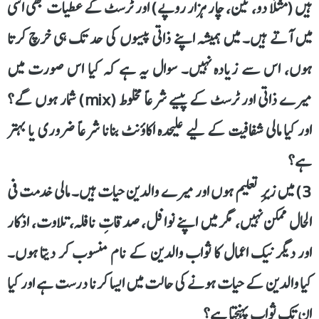
ہیں (مثلاً دو، تین، چار ہزار روپے) اور ٹرسٹ کے عطیات بھی اسی
میں آتے ہیں۔ میں ہمیشہ اپنے ذاتی پیسوں کی حد تک ہی خرچ کرتا
ہوں، اس سے زیادہ نہیں۔ سوال یہ ہے کہ کیا اس صورت میں
میرے ذاتی اور ٹرسٹ کے پیسے شرعاً مخلوط (mix) شمار ہوں گے؟
اور کیا مالی شفافیت کے لیے علیحدہ اکاؤنٹ بنانا شرعاً ضروری یا بہتر
ہے؟
3) میں زیرِ تعلیم ہوں اور میرے والدین حیات ہیں۔ مالی خدمت فی
الحال ممکن نہیں، مگر میں اپنے نوافل، صدقاتِ نافلہ، تلاوت، اذکار
اور دیگر نیک اعمال کا ثواب والدین کے نام منسوب کر دیتا ہوں۔
کیا والدین کے حیات ہونے کی حالت میں ایسا کرنا درست ہے اور کیا
ان تک ثواب پہنچتا ہے؟