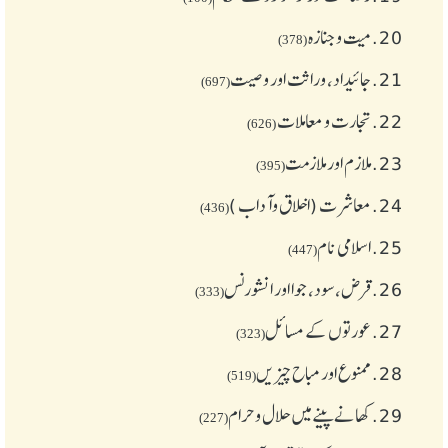
20.
میت و جنازہ
(378)
21.
جائیداد، وراثت اور وصیت
(697)
22.
تجارت و معاملات
(626)
23.
ملازم اور ملازمت
(395)
24.
معاشرت (اخلاق وآداب )
(436)
25.
اسلامی نام
(447)
26.
قرض،سود، جوا اور انشورنس
(333)
27.
عورتوں کے مسائل
(323)
28.
ممنوع اور مباح چیز یں
(519)
29.
کھانے پینے میں حلال و حرام
(227)