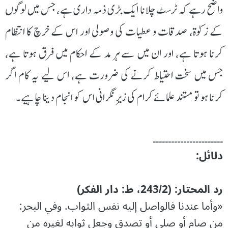
واضح رہے کہ ٹرسٹ چلانا ایک بڑی ذمہ داری ہے، جس میں لوگوں
کے زکوٰۃ، صدقات و عطیات کی وصولی اور اس کے خرچ کا انتظام
کرنا ہوتا ہے، اور ان میں سے ہر مد کے احکام میں فرق ہوتا ہے،
جس میں سخت احتیاط کرنے کی ضرورت ہے، اس لیے یہ کام اگر
کرنا ہو تو مستند علمائے کرام کی زیرِ نگرانی اس کو انجام دینا چاہیے۔
۔۔۔۔۔۔۔۔۔۔۔۔۔۔۔۔۔۔۔۔۔۔۔
دلائل:
رد المحتار: (243/2، ط: دار الفكر)
«وأما عندنا فالواصل إليه نفس الثواب. وفي البحر:
من صام أو صلى أو تصدق وجعل ثوابه ‌لغيره من