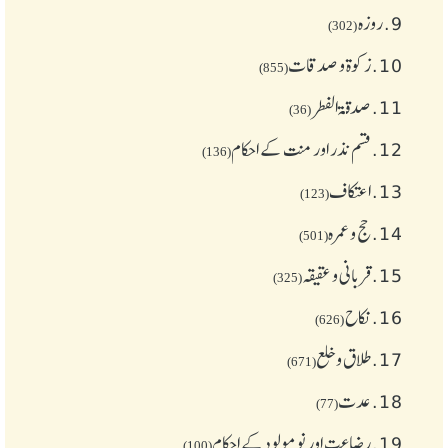
9.
روزہ
(302)
10.
زکوة و صدقات
(855)
11.
صدقۃ الفطر
(36)
12.
قسم نذر اور منت کے احکام
(136)
13.
اعتکاف
(123)
14.
حج و عمرہ
(501)
15.
قربانی و عقیقہ
(325)
16.
نکاح
(626)
17.
طلاق و خلع
(671)
18.
عدت
(77)
19.
رضاعت اور نومولود کے احکام
(100)