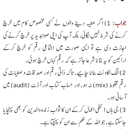
جواب:
1) اگر عطیہ دینے والوں نے کسی مخصوص کام میں خرچ
کرنے کی شرط نہیں لگائی، بلکہ آپ کی اپنی صوابدید پر خرچ کرنے کی
اجازت دی ہے تو ایسی صورت میں اجتماعی رقم کو خرچ کرکے
اراکین کو یہ بتانا شرعا جائز ہے کہ رقم کہاں خرچ ہوئی۔
2) الگ اکاونٹ بنانا چاہیے، تاکہ ذاتی رقم اور صدقات و عطیات کی
رقم مخلوط (mix) نہ ہو، اور حساب کتاب اور آڈٹ (audit) میں
آسانی ہو۔
3) جی ہاں! نفلی اعمال کرکے ان کا ثواب زندہ والدین کو بھی پہنچایا
جاسکتا ہے، جو اللہ کے حکم سے ان کو پہنچتا ہے۔