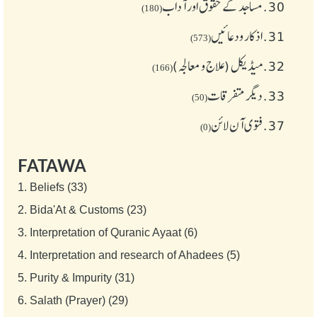
30.
مساجد کے حقوق اور آداب
(180)
31.
اذکار ودعائیں
(573)
32.
میڈیکل (علاج و معالجہ)
(166)
33.
دیگر متفرقات
(50)
37.
فتوی آن لائن
(0)
FATAWA
1.
Beliefs (33)
2.
Bida'At & Customs (23)
3.
Interpretation of Quranic Ayaat (6)
4.
Interpretation and research of Ahadees (5)
5.
Purity & Impurity (31)
6.
Salath (Prayer) (29)