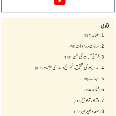
فتاوی
1.
عقائد
(517)
2.
بدعات و رسومات
(70)
3.
قرآنی آیات کی تفسیر
(173)
4.
احادیث کی تحقیق، تخریج و اسنادی حیثیت
(644)
5.
طهارت
(539)
6.
نماز
(1563)
7.
وتر اور تراویح
(117)
8.
جمعہ وعیدین
(138)