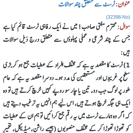
عنوان:
ٹرسٹ سے متعلق چند سوالات
(32398-No)
سوال:
محترم مفتی صاحب! میں نے ایک رفاہی ٹرسٹ قائم کیا ہے
جس کے چند شرعی و عملی پہلوؤں سے متعلق درج ذیل سوالات
ہیں:
1) ٹرسٹ کا مقصد یہ ہے کہ مختلف افراد کے عطیات جمع ہو کر بڑی
سطح پر غریبوں اور مستحقین کی مدد ہو۔ دوسرا مقصد یہ ہے کہ عام
طور پر لوگ جب دو، تین یا چار سو روپے کہیں خرچ کرتے ہیں تو وہ
ایک ہی جگہ خرچ ہوتے ہیں، اس لیے ہم انہیں یہ ترغیب دیتے ہیں
کہ اگر وہ ہمارے ٹرسٹ میں یہ رقم جمع کرائیں تو ہم ان کے عطیات
کو تھوڑا تھوڑا کر کے مختلف منصوبوں (جیسے راشن، میڈیکل، تعمیرِ