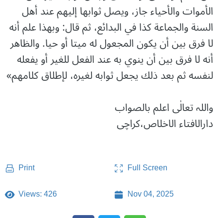
الأموات والأحياء جاز، ويصل ثوابها إليهم عند أهل
السنة والجماعة كذا في البدائع، ثم قال: وبهذا علم أنه
لا فرق بين أن يكون المجعول له ميتا أو حيا. والظاهر
أنه لا فرق بين أن ينوي به عند الفعل للغير أو يفعله
لنفسه ثم بعد ذلك يجعل ثوابه ‌لغيره، لإطلاق كلامهم»
واللہ تعالٰی اعلم بالصواب
دارالافتاء الاخلاص،کراچی
Full Screen
Print
Views: 426
Nov 04, 2025