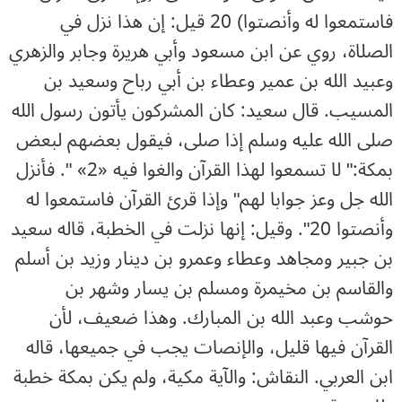
فاستمعوا له وأنصتوا) 20 قيل: إن هذا نزل في
الصلاة، روي عن ابن مسعود وأبي هريرة وجابر والزهري
وعبيد الله بن عمير وعطاء بن أبي رباح وسعيد بن
المسيب. قال سعيد: كان المشركون يأتون رسول الله
صلى الله عليه وسلم إذا صلى، فيقول بعضهم لبعض
بمكة:" لا تسمعوا لهذا القرآن والغوا فيه «2» ". فأنزل
الله جل وعز جوابا لهم" وإذا قرئ القرآن فاستمعوا له
وأنصتوا 20". وقيل: إنها نزلت في الخطبة، قاله سعيد
بن جبير ومجاهد وعطاء وعمرو بن دينار وزيد بن أسلم
والقاسم بن مخيمرة ومسلم بن يسار وشهر بن
حوشب وعبد الله بن المبارك. وهذا ضعيف، لأن
القرآن فيها قليل، والإنصات يجب في جميعها، قاله
ابن العربي. النقاش: والآية مكية، ولم يكن بمكة خطبة