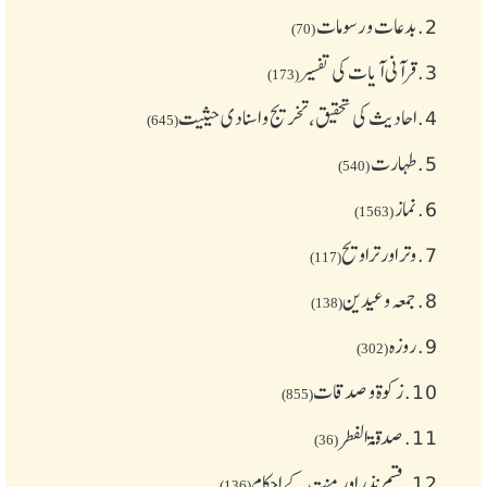
2.
بدعات و رسومات
(70)
3.
قرآنی آیات کی تفسیر
(173)
4.
احادیث کی تحقیق، تخریج و اسنادی حیثیت
(645)
5.
طهارت
(540)
6.
نماز
(1563)
7.
وتر اور تراویح
(117)
8.
جمعہ وعیدین
(138)
9.
روزہ
(302)
10.
زکوة و صدقات
(855)
11.
صدقۃ الفطر
(36)
12.
قسم نذر اور منت کے احکام
(136)