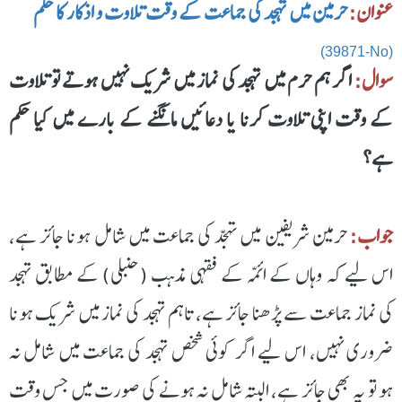
عنوان:
حرمین میں تہجد کی جماعت کے وقت تلاوت و اذکار کا حکم
(39871-No)
سوال:
اگر ہم حرم میں تہجد کی نماز میں شریک نہیں ہوتے تو تلاوت
کے وقت اپنی تلاوت کرنا یا دعائیں مانگنے کے بارے میں کیا حکم
ہے؟
جواب:
حرمین شریفین میں تہجّد کی جماعت میں شامل ہونا جائز ہے،
اس لیے کہ وہاں کے ائمّہ کے فقہی مذہب (حنبلی) کے مطابق تہجد
کی نماز جماعت سے پڑھنا جائز ہے، تاہم تہجد کی نماز میں شریک ہونا
ضروری نہیں، اس لیے اگر کوئی شخص تہجد کی جماعت میں شامل نہ
ہو تو یہ بھی جائز ہے، البتہ شامل نہ ہونے کی صورت میں جس وقت