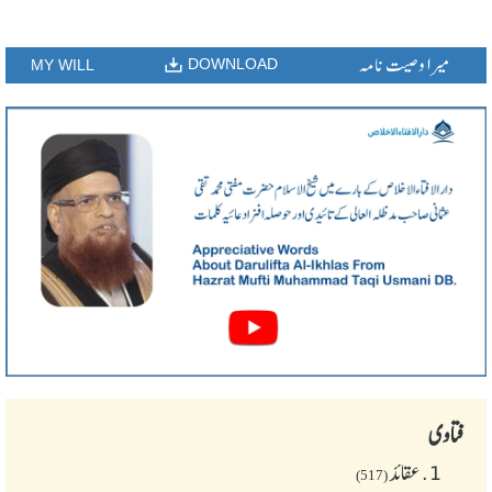
میرا وصیت نامہ
DOWNLOAD
MY WILL
فتاوی
1.
عقائد
(517)