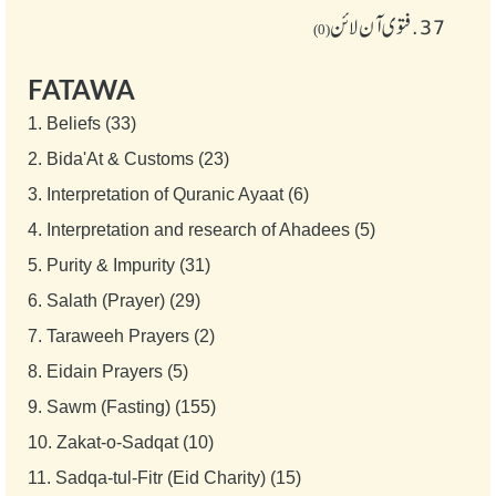
37.
فتوی آن لائن
(0)
FATAWA
1.
Beliefs (33)
2.
Bida'At & Customs (23)
3.
Interpretation of Quranic Ayaat (6)
4.
Interpretation and research of Ahadees (5)
5.
Purity & Impurity (31)
6.
Salath (Prayer) (29)
7.
Taraweeh Prayers (2)
8.
Eidain Prayers (5)
9.
Sawm (Fasting) (155)
10.
Zakat-o-Sadqat (10)
11.
Sadqa-tul-Fitr (Eid Charity) (15)