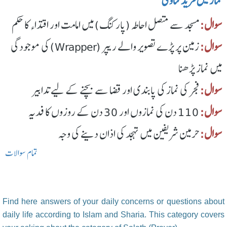
نماز میں مزید فتاوی
سوال:
مسجد سے متصل احاطہ (پارکنگ) میں امامت اور اقتداء کا حکم
سوال:
زمین پر پڑے تصویر والے ریپر (Wrapper) کی موجودگی
میں نماز پڑھنا
سوال:
فجر کی نماز کی پابندی اور قضا سے بچنے کے لیے تدابیر
سوال:
110 دن کی نمازوں اور 30 دن کے روزوں کا فدیہ
سوال:
حرمین شریفین میں تہجد کی اذان دینے کی وجہ
تمام سوالات
Find here answers of your daily concerns or questions about
daily life according to Islam and Sharia. This category covers