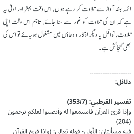
ائمہ بلند آواز سے تلاوت کر رہے ہوں، اس وقت بہتر اور اولٰی یہ
ہے کہ ان کی تلاوت کو غور سے سنا جائے، تاہم اس وقت اپنی
تلاوت، نوافل یا دیگر اذکار و دعاؤں میں مشغول ہوجائے تو اس کی
بھی گنجائش ہے۔
۔۔۔۔۔۔۔۔۔۔۔۔۔۔۔۔۔۔۔۔۔۔۔
دلائل:
تفسير القرطبي: (353/7)
وإذا قرئ القرآن فاستمعوا له وأنصتوا لعلكم ترحمون
(204)
فيه مسألتان: الأولى- قوله تعالى: (وإذا قرئ القرآن