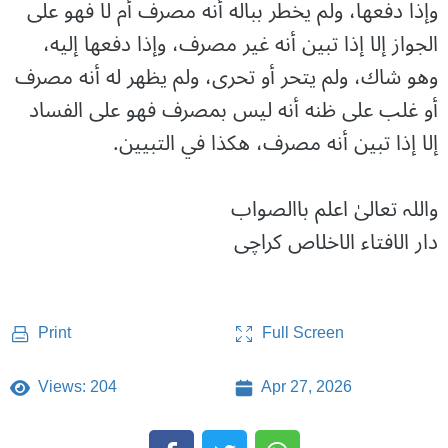
وإذا دفعها، ولم يخطر بباله أنه مصرف أم لا فهو على
الجواز إلا إذا تبين أنه غير مصرف، وإذا دفعها إليه،
وهو شاك، ولم يتحر أو تحرى، ولم يظهر له أنه مصرف
أو غلب على ظنه أنه ليس بمصرف فهو على الفساد
إلا إذا تبين أنه مصرف، هكذا في التبيين.
واللہ تعالیٰ اعلم باالصواب
دار الافتاء الاخلاص کراچی
Full Screen
Print
Views: 204
Apr 27, 2026