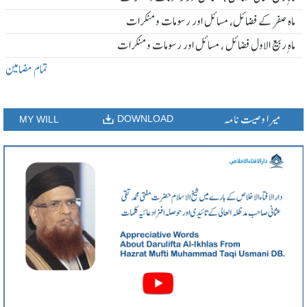
ماہ صفر کے فضائل، مسائل اور رسومات و منکرات
ماہ ِربیع الاول فضائل ، مسائل اور رسومات و منکرات
تمام مضامین
میرا وصیت نامہ
DOWNLOAD
MY WILL