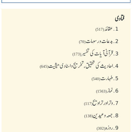
فتاوی
1.
عقائد
(517)
2.
بدعات و رسومات
(70)
3.
قرآنی آیات کی تفسیر
(173)
4.
احادیث کی تحقیق، تخریج و اسنادی حیثیت
(645)
5.
طهارت
(540)
6.
نماز
(1563)
7.
وتر اور تراویح
(117)
8.
جمعہ وعیدین
(138)
9.
روزہ
(302)