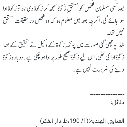
بعد کسی مسلمان شخص کو مستحقِ زکوٰۃ سمجھ کر زکوٰۃ دی ہو تو زکوٰۃ ادا
ہو جائے گی، اگرچہ بعد میں معلوم ہو کہ وہ شخص در حقیقت مستحق
نہیں تھا۔
لہٰذا پوچھی گئی صورت میں چونکہ زکوٰۃ کے وکیل نے تحقیق کے بعد
زکوٰۃ ادا کی تھی، اس لیے زکوٰۃ صحیح طور پر ادا ہو چکی ہے، دوبارہ زکوٰۃ
دینے کی ضرورت نہیں ہے۔
۔۔۔۔۔۔۔۔۔۔۔۔۔۔۔۔۔۔۔۔
دلائل:
الفتاوى الهندية:(1/ 190،ط:دار الفکر)