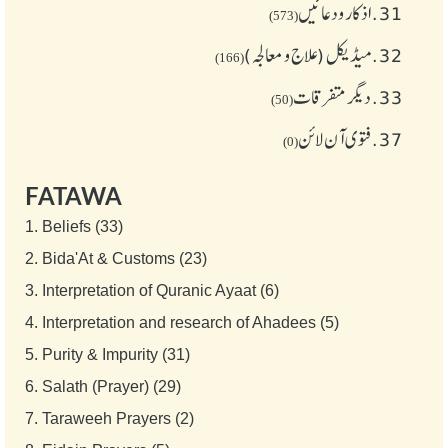
31.
اذکار ودعائیں
(573)
32.
میڈیکل (علاج و معالجہ)
(166)
33.
دیگر متفرقات
(50)
37.
فتوی آن لائن
(0)
FATAWA
1.
Beliefs (33)
2.
Bida'At & Customs (23)
3.
Interpretation of Quranic Ayaat (6)
4.
Interpretation and research of Ahadees (5)
5.
Purity & Impurity (31)
6.
Salath (Prayer) (29)
7.
Taraweeh Prayers (2)