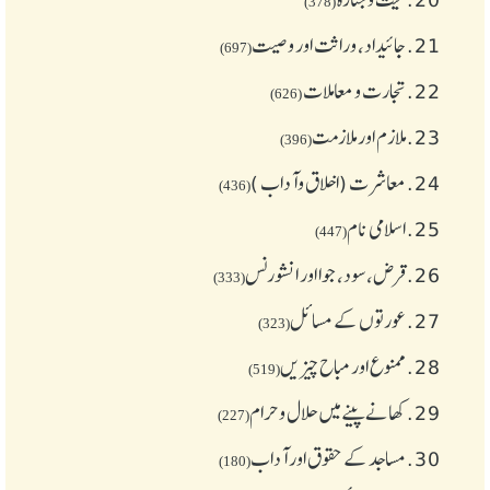
(378)
21.
جائیداد، وراثت اور وصیت
(697)
22.
تجارت و معاملات
(626)
23.
ملازم اور ملازمت
(396)
24.
معاشرت (اخلاق وآداب )
(436)
25.
اسلامی نام
(447)
26.
قرض،سود، جوا اور انشورنس
(333)
27.
عورتوں کے مسائل
(323)
28.
ممنوع اور مباح چیز یں
(519)
29.
کھانے پینے میں حلال و حرام
(227)
30.
مساجد کے حقوق اور آداب
(180)