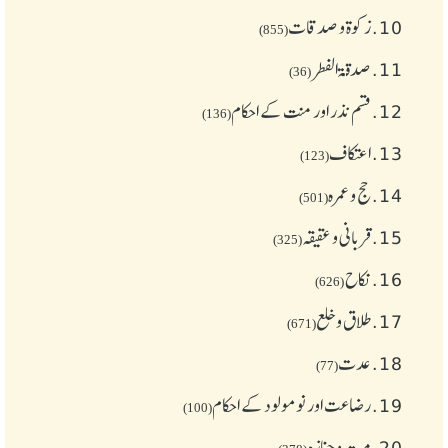
10.
زکوة و صدقات
(855)
11.
صدقۃ الفطر
(36)
12.
قسم نذر اور منت کے احکام
(136)
13.
اعتکاف
(123)
14.
حج و عمرہ
(501)
15.
قربانی و عقیقہ
(325)
16.
نکاح
(626)
17.
طلاق و خلع
(671)
18.
عدت
(77)
19.
رضاعت اور نومولود کے احکام
(100)
20.
میت و جنازہ