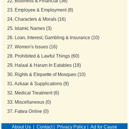
22.
Business & Financial (36)
23.
Employee & Employment (8)
24.
Characters & Morals (16)
25.
Islamic Names (3)
26.
Loan, Interest, Gambling & Insurance (10)
27.
Women's Issues (16)
28.
Prohibited & Lawful Things (60)
29.
Halaal & Haram In Eatables (18)
30.
Rights & Etiquette of Mosques (10)
31.
Azkaar & Supplications (9)
32.
Medical Treatment (6)
33.
Miscellaneous (0)
37.
Fatwa Online (0)
About Us
|
Contact
|
Privacy Policy
|
Ad for Cause