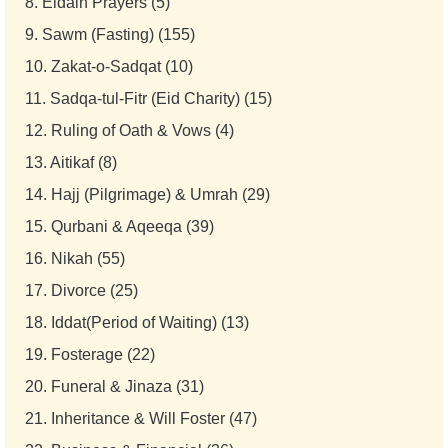
8.
Eidain Prayers (5)
9.
Sawm (Fasting) (155)
10.
Zakat-o-Sadqat (10)
11.
Sadqa-tul-Fitr (Eid Charity) (15)
12.
Ruling of Oath & Vows (4)
13.
Aitikaf (8)
14.
Hajj (Pilgrimage) & Umrah (29)
15.
Qurbani & Aqeeqa (39)
16.
Nikah (55)
17.
Divorce (25)
18.
Iddat(Period of Waiting) (13)
19.
Fosterage (22)
20.
Funeral & Jinaza (31)
21.
Inheritance & Will Foster (47)