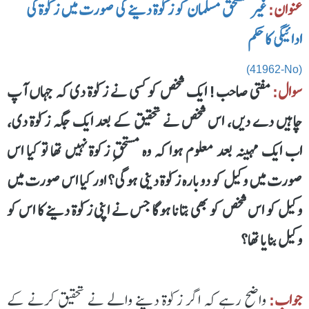
عنوان:
غیر مستحق مسلمان کو زکوٰۃ دینے کی صورت میں زکوٰۃ کی
ادائیگی کا حکم
(41962-No)
سوال:
مفتی صاحب! ایک شخص کو کسی نے زکوٰۃ دی کہ جہاں آپ
چاہیں دے دیں، اس شخص نے تحقیق کے بعد ایک جگہ زکوٰۃ دی،
اب ایک مہینہ بعد معلوم ہوا کہ وہ مستحقِ زکوۃ نہیں تھا تو کیا اس
صورت میں وکیل کو دوبارہ زکوٰۃ دینی ہوگی؟ اور کیا اس صورت میں
وکیل کو اس شخص کو بھی بتانا ہوگا جس نے اپنی زکوٰۃ دینے کا اس کو
وکیل بنایا تھا؟
جواب:
واضح رہے کہ اگر زکوٰۃ دینے والے نے تحقیق کرنے کے