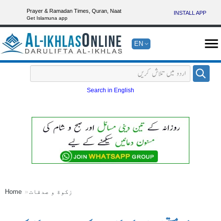
Prayer & Ramadan Times, Quran, Naat
INSTALL APP
Get Islamuna app
EN
Search in English
زکوة و صدقات
Home