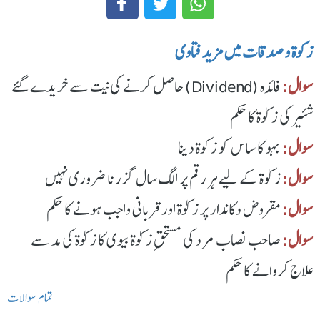
زکوة و صدقات میں مزید فتاوی
سوال:
فائدہ (Dividend) حاصل کرنے کی نیت سے خریدے گئے
شئیر کی زکوٰۃ کا حکم
سوال:
بہو کا ساس کو زکوة دینا
سوال:
زکوٰۃ کے لیے ہر رقم پر الگ سال گزرنا ضروری نہیں
سوال:
مقروض دکاندار پر زکوٰۃ اور قربانی واجب ہونے کا حکم
سوال:
صاحب نصاب مرد کی مستحقِ زکوٰۃ بیوی کا زکوٰۃ کی مد سے
علاج کروانے کا حکم
تمام سوالات