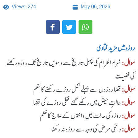
Views: 274
May 06, 2026
روزہ میں مزید فتاوی
سوال:
محرم الحرام کی پہلی تاریخ سے دسویں تاریخ تک روزہ رکھنے
کی فضیلت
سوال:
قضا روزوں سے پہلے نفل روزے رکھنے کا حکم
سوال:
حالتِ حیض میں رکھے گئے نفلی روزے کی قضا
سوال:
روزہ کی حالت میں دانتوں کے علاج کا حکم
سوال:
دائمی مرض کی وجہ سے روزہ نہ رکھنا