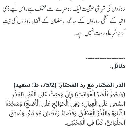
روزوں کی شرعی حیثیت ایک دوسرے سے مختلف ہے، اس لیے ذی
الحجہ کے نفلی روزوں کے ساتھ رمضان کے قضاء روزوں کی نیت
کرنا شرعاً درست نہیں ہے۔
۔۔۔۔۔۔۔۔۔۔۔۔۔۔۔۔۔۔۔۔۔۔۔
دلائل:
الدر المختار مع رد المحتار: (75/2، ط: سعید)
(وَيَجُوزُ تَأْخِيرُ الْفَوَائِتِ) وَإِنْ وَجَبَتْ عَلَى الْفَوْرِ (لِعُذْرِ
السَّعْيِ عَلَى الْعِيَالِ؛ وَفِي الْحَوَائِجِ عَلَى الْأَصَحِّ) وَسَجْدَةُ
التِّلَاوَةِ وَالنَّذْرُ الْمُطْلَقُ وَقَضَاءُ رَمَضَانَ مُوَسَّعٌ. وَضَيَّقَ
الْحَلْوَانِيُّ، كَذَا فِي الْمُجْتَبَى۔