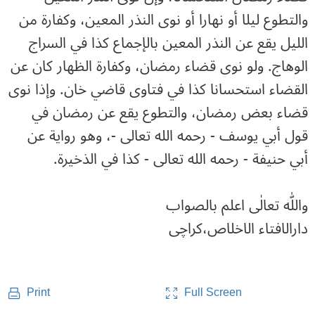
والتطوع ليلا أو نهارا أو نوى النذر المعين، وكفارة من
الليل يقع عن النذر المعين بالإجماع كذا في السراج
الوهاج. ولو نوى قضاء رمضان، وكفارة الظهار كان عن
القضاء استحسانا كذا في فتاوى قاضي خان. وإذا نوى
قضاء بعض رمضان، والتطوع يقع عن رمضان في
قول أبي يوسف - رحمه الله تعالى -، وهو رواية عن
أبي حنيفة - رحمه الله تعالى - كذا في الذخيرة.
واللّٰه تعالٰی اعلم بالصواب
دارالافتاء الاخلاص،کراچی
Full Screen
Print