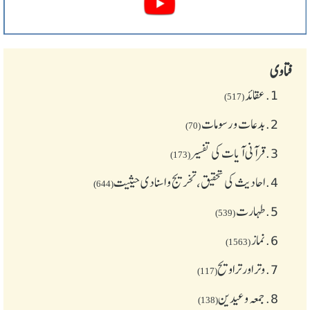
فتاوی
1.
عقائد
(517)
2.
بدعات و رسومات
(70)
3.
قرآنی آیات کی تفسیر
(173)
4.
احادیث کی تحقیق، تخریج و اسنادی حیثیت
(644)
5.
طهارت
(539)
6.
نماز
(1563)
7.
وتر اور تراویح
(117)
8.
جمعہ وعیدین
(138)