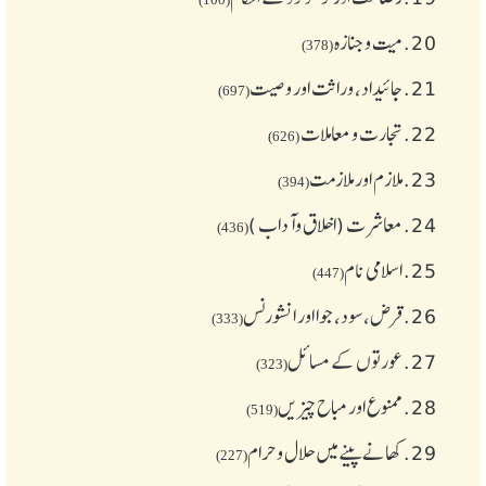
20.
میت و جنازہ
(378)
21.
جائیداد، وراثت اور وصیت
(697)
22.
تجارت و معاملات
(626)
23.
ملازم اور ملازمت
(394)
24.
معاشرت (اخلاق وآداب )
(436)
25.
اسلامی نام
(447)
26.
قرض،سود، جوا اور انشورنس
(333)
27.
عورتوں کے مسائل
(323)
28.
ممنوع اور مباح چیز یں
(519)
29.
کھانے پینے میں حلال و حرام
(227)