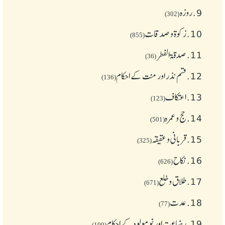
9.
روزہ
(302)
10.
زکوة و صدقات
(855)
11.
صدقۃ الفطر
(36)
12.
قسم نذر اور منت کے احکام
(136)
13.
اعتکاف
(123)
14.
حج و عمرہ
(501)
15.
قربانی و عقیقہ
(325)
16.
نکاح
(626)
17.
طلاق و خلع
(671)
18.
عدت
(77)
19.
رضاعت اور نومولود کے احکام
(100)