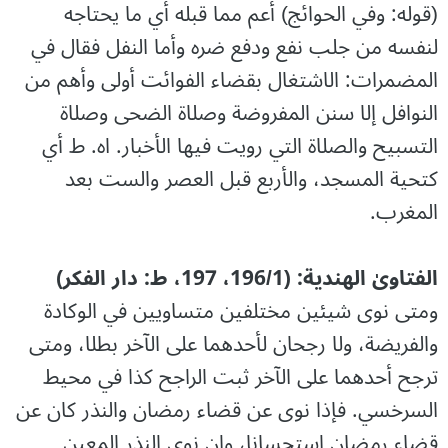
(قوله: وفي الحوائج) أعم مما قبله أي ما يحتاجه
لنفسه من جلب نفع ودفع ضره وأما النفل فقال في
المضمرات: الاشتغال بقضاء الفوائت أولى وأهم من
النوافل إلا سنن المفروضة وصلاة الضحى وصلاة
التسبيح والصلاة التي رويت فيها الأخبار. اه. ط أي
كتحية المسجد، والأربع قبل العصر والست بعد
المغرب.
الفتاویٰ الھندیة: (196/1، 197، ط: دار الفکر)
ومتى نوى شيئين مختلفين متساويين في الوكادة
والفريضة، ولا رجحان لأحدهما على الآخر بطلا، ومتى
ترجح أحدهما على الآخر ثبت الراجح كذا في محيط
السرخسي. فإذا نوى عن قضاء رمضان والنذر كان عن
قضاء رمضان استحسانا، وإن نوى النذر المعين