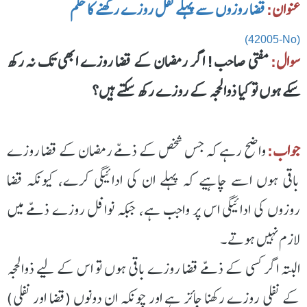
عنوان:
قضا روزوں سے پہلے نفل روزے رکھنے کا حکم
(42005-No)
سوال:
مفتی صاحب! اگر رمضان کے قضا روزے ابھی تک نہ رکھ
سکے ہوں تو کیا ذوالحجہ کے روزے رکھ سکتے ہیں؟
جواب:
واضح رہے کہ جس شخص کے ذمّے رمضان کے قضا روزے
باقی ہوں اسے چاہیے کہ پہلے ان کی ادائیگی کرے، کیونکہ قضا
روزوں کی ادائیگی اس پر واجب ہے، جبکہ نوافل روزے ذمّے میں
لازم نہیں ہوتے۔
البتہ اگر کسی کے ذمّے قضا روزے باقی ہوں تو اس کے لیے ذوالحجہ
کے نفلی روزے رکھنا جائز ہے اور چونکہ ان دونوں (قضا اور نفلی)