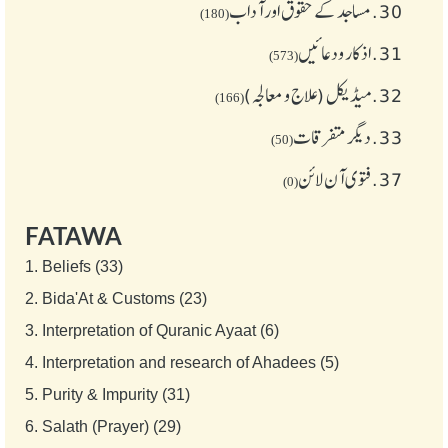
30.
مساجد کے حقوق اور آداب
(180)
31.
اذکار ودعائیں
(573)
32.
میڈیکل (علاج و معالجہ)
(166)
33.
دیگر متفرقات
(50)
37.
فتوی آن لائن
(0)
FATAWA
1.
Beliefs (33)
2.
Bida'At & Customs (23)
3.
Interpretation of Quranic Ayaat (6)
4.
Interpretation and research of Ahadees (5)
5.
Purity & Impurity (31)
6.
Salath (Prayer) (29)