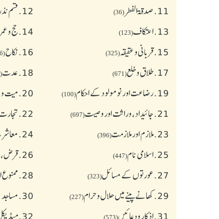
11.
صدقۃ الفطر
12.
قسم نذر
(36)
13.
اعتکاف
14.
حج و عمر
(123)
15.
قربانی و عقیقہ
16.
نکاح
(626)
(325)
17.
طلاق و خلع
18.
عدت
(77)
(671)
19.
رضاعت اور نومولود کے احکام
20.
میت و ج
(100)
21.
جائیداد، وراثت اور وصیت
22.
تجارت 
(697)
23.
ملازم اور ملازمت
24.
معاشرت
(396)
25.
اسلامی نام
26.
قرض،سو
(447)
27.
عورتوں کے مسائل
28.
ممنوع ا
(323)
29.
کھانے پینے میں حلال و حرام
30.
مساجد 
(227)
31.
اذکار ودعائیں
32.
میڈیکل 
(573)