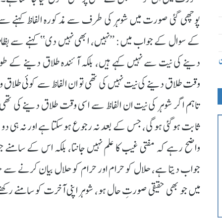
پوچھی گئی صورت میں شوہر کی طرف سے مذکورہ الفاظ کہنے سے پ
کے سوال کے جواب میں: ’’نہیں، ابھی نہیں دی‘‘ کہنے سے بظاہر 
ن
دینے کی نیت سے نہیں کہے ہیں، بلکہ آئندہ طلاق دینے کے طور پ
وقت طلاق دینے کی نیت نہیں کی تھی تو ان الفاظ سے کوئی طلاق واق
تاہم اگر شوہر کی نیت ان الفاظ سے اسی وقت طلاق دینے کی تھی 
ثابت ہوگئی ہوگی، جس کے بعد نہ رجوع ہوسکتا ہے اور نہ ہی دوب
واضح رہے کہ مفتی غیب کا علم نہیں جانتا، بلکہ اس کے سامنے 
جواب دیتا ہے، حلال کو حرام اور حرام کو حلال بیان کرنے سے حل
میں جو بھی حقیقی صورتِ حال ہو، شوہر اپنی آخرت کو سامنے رک