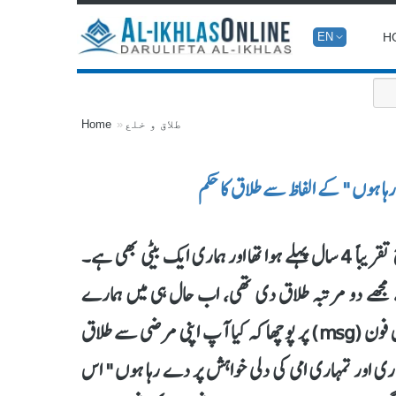
H
EN
طلاق و خلع
Home
رہا ہوں" کے الفاظ سے طلاق کا حکم
محترم مفتی صاحب! السلام علیکم، عرض ہے کہ میرا نکاح تقریباً 4 سال پہلے ہوا تھا اور ہماری ایک بیٹی بھی ہے۔
گڑوں کی وجہ سے مجھے دو مرتبہ طلاق دی تھی، اب حال ہی میں ہمارے
درمیان دوبارہ جھگڑا ہوا، جس پر میں نے اپنے شوہر سے موبائل فون (msg) پر پوچھا کہ کیا آپ اپنی مرضی سے طلاق
انہوں نے جواب دیا: "divorce میں تمہاری اور تمہاری امی کی دلی خواہش پر دے رہا ہوں" اس