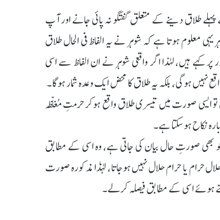
ہلے طلاق دینے کے متعلق گفتگو نہ پائی جانے اور آپ
یہی معلوم ہوتا ہے کہ شوہر نے یہ الفاظ فی الحال طلاق
ر کہے ہیں، لہٰذا اگر واقعی شوہر نے ان الفاظ سے اسی
ع نہیں ہوگی، بلکہ یہ طلاق کا محض ایک وعدہ شمار ہوگا۔
تو ایسی صورت میں تیسری طلاق واقع ہوکر حرمتِ مُغلّظہ
ارہ نکاح ہوسکتا ہے۔
جو بھی صورتِ حال بیان کی جاتی ہے، وہ اسی کے مطابق
ال حرام یا حرام حلال نہیں ہوجاتا، لہذٰا مذکورہ صورت
ھتے ہوئے اسی کے مطابق فیصلہ کرلے۔