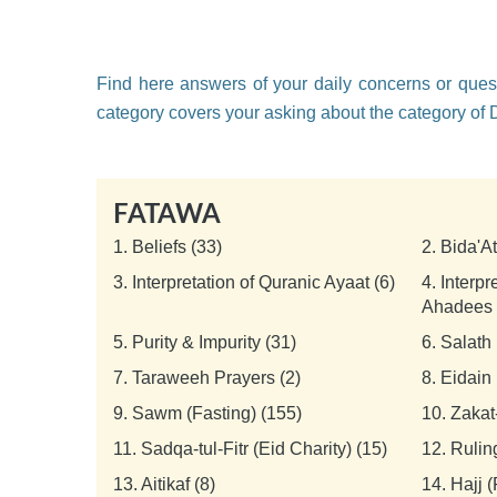
Find here answers of your daily concerns or quest
category covers your asking about the category of 
FATAWA
1.
Beliefs (33)
2.
Bida'A
3.
Interpretation of Quranic Ayaat (6)
4.
Interpr
Ahadees 
5.
Purity & Impurity (31)
6.
Salath 
7.
Taraweeh Prayers (2)
8.
Eidain 
9.
Sawm (Fasting) (155)
10.
Zakat
11.
Sadqa-tul-Fitr (Eid Charity) (15)
12.
Rulin
13.
Aitikaf (8)
14.
Hajj 