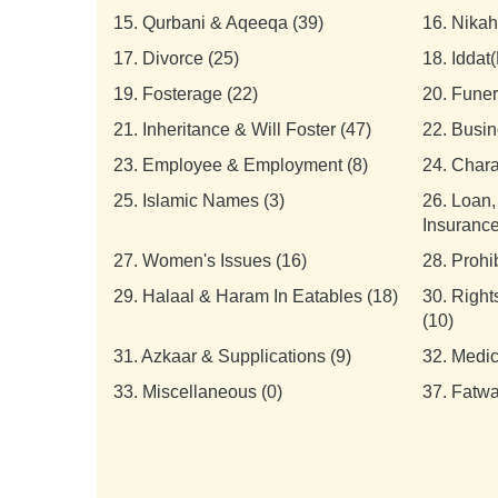
15.
Qurbani & Aqeeqa (39)
16.
Nikah
17.
Divorce (25)
18.
Iddat(
19.
Fosterage (22)
20.
Funer
21.
Inheritance & Will Foster (47)
22.
Busin
23.
Employee & Employment (8)
24.
Chara
25.
Islamic Names (3)
26.
Loan,
Insurance
27.
Women's Issues (16)
28.
Prohi
29.
Halaal & Haram In Eatables (18)
30.
Right
(10)
31.
Azkaar & Supplications (9)
32.
Medic
33.
Miscellaneous (0)
37.
Fatwa