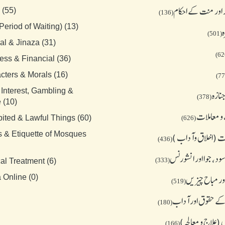
 اور منت کے احکام
 (55)
(136)
Period of Waiting) (13)
ہ
(501)
al & Jinaza (31)
ess & Financial (36)
cters & Morals (16)
 Interest, Gambling &
نازہ
(378)
 (10)
و معاملات
bited & Lawful Things (60)
(626)
s & Etiquette of Mosques
 (اخلاق وآداب )
(436)
د، جوا اور انشورنس
(333)
al Treatment (6)
ور مباح چیز یں
 Online (0)
(519)
کے حقوق اور آداب
(180)
(علاج و معالجہ)
(166)