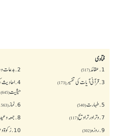
فتاوی
1.
عقائد
2.
بدعات و 
(517)
3.
قرآنی آیات کی تفسیر
4.
احادیث کی
(173)
حیثیت
(645)
5.
طهارت
6.
نماز
(1563)
(540)
7.
وتر اور تراویح
8.
جمعہ وعی
(117)
9.
روزہ
10.
زکوة و
(302)