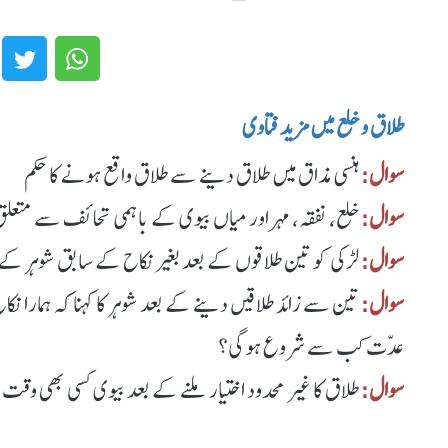
طلاق و خلع میں مزید فتاوی
سوال:
ہنسی مذاق میں طلاق دینے سے طلاق واقع ہونے کا حکم
سوال:
خلع، نفقہ، مہر اور میاں بیوی کے باہمی تحائف سے متعل
سوال:
لڑکی کو تین طلاقوں کے بعد بغیر نکاح کے سابق شوہر کے 
سوال:
تین سے زائد طلاقیں دینے کے بعد شوہر کا کہنا کہ ہمارا 
عدّت کب سے شروع ہوگی؟
سوال:
طلاق کا غیر محدود اختیار ملنے کے بعد بیوی کسی بھی وقت ا