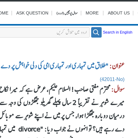
|
|
|
سوال پوچھیں (اردو)
|
|
OME
ASK QUESTION
MORE
ABOUT US
Search in English
عنوان:
"طلاق میں تمہاری اور تمہاری امی کی دلی خواہش پر دے 
(42011-No)
سوال:
میرے شوہر نے تقریباً 2 سال پہلے گھریلو جھ
دے رہے ہیں؟ تو 