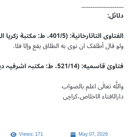
۔۔۔۔۔۔۔۔۔۔۔۔۔۔۔۔۔۔۔۔۔۔۔
دلائل:
الفتاوى التاتارخانية: (401/5، ط: مكتبة زكريا الهند)
ولو قال أطلقک ان نوی به الطلاق يقع وإلا فلا.
فتاویٰ قاسمیه: (521/14، ط: مکتبہ اشرفیہ دیوبند)
واللّٰه تعالٰی اعلم بالصواب
دارالافتاء الاخلاص،کراچی
Views: 171
May 07, 2026