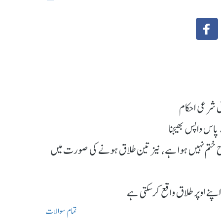
ق شرعی احکام
پاس واپس بھیجنا
نکاح ختم نہیں ہوا ہے، نیز تین طلاق ہونے کی صورت میں
پنے اوپر طلاق واقع کرسکتی ہے
تمام سوالات