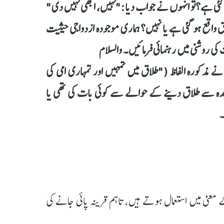
و گئی ہے؟تو انہوں نے جواب دیا:"نہیں، ابھی نہیں دی"
واقع ہو گئی ہے یا نہیں؟ ہماری موجودہ ازدواجی حیثیت
ی روشنی میں رہنمائی فرمائیں۔ والسلام
مذکورہ الفاظ ("طلاق میں تمہیں اور تمہاری امی کی
دہ سے طلاق دینے کے حوالے سے کوئی بات کی تھی یا
۔
یٰ میں استعمال ہوتے ہیں، تاہم قرینہ پائی جانے کی