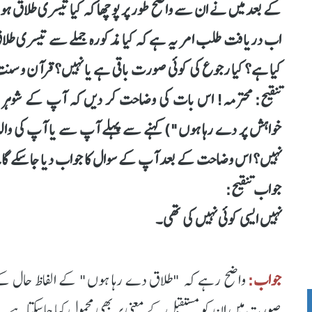
کے بعد میں نے ان سے واضح طور پر پوچھا کہ کیا تیسری طلاق ہ
اب دریافت طلب امر یہ ہے کہ کیا مذکورہ جملے سے تیسری طلاق 
کیا ہے؟ کیا رجوع کی کوئی صورت باقی ہے یا نہیں؟ قرآن و سنت ک
تنقیح: محترمہ! اس بات کی وضاحت کر دیں کہ آپ کے شوہر نے 
خواہش پر دے رہا ہوں") کہنے سے پہلے آپ سے یا آپ کی وال
نہیں؟ اس وضاحت کے بعد آپ کے سوال کا جواب دیا جا سکے گا
جواب تنقیح:
نہیں ایسی کوئی نہیں کی تھی۔
جواب:
واضح رہے کہ "طلاق دے رہا ہوں" کے الفاظ حال کے معن
صورت میں ان کو مستقبل کے معنی پر بھی محمول کیا جاسکتا ہے۔