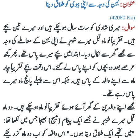
عنوان:
بہن کی وجہ سے اپنی بیوی کو طلاق دینا
(42080-No)
سوال:
میری شادی کو سات سال ہوچکے ہیں اور میرے تین بچے
ہیں۔ تقریباً نو ماہ قبل میرے شوہر نے اپنی بہن کے معاملے کی وجہ
سے مجھے گھر سے نکال دیا۔ ابتدا میں بچے میرے پاس تھے، پھر کچھ
عرصے بعد وہ بچوں کو اپنے پاس لے گئے۔ اس وقت بچے تقریباً چار
ماہ سے اپنے والد کے پاس ہیں، جبکہ اس سے پہلے پانچ ماہ میرے
پاس رہے تھے۔
مجھے اپنے والدین کے گھر آئے ہوئے تقریباً نو ماہ ہوچکے ہیں۔ دو ماہ
قبل میرے شوہر نے مجھے ایک پیغام (میسج) بھیجا جس میں لکھا تھا:
"میں تجھے ایک طلاق دیتا ہوں۔" اس واقعہ کو اب دو ماہ گزر چکے