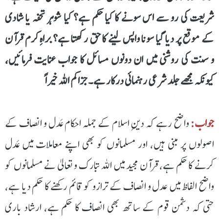
شریعت کی رو سے اس سونے کا کیا حکم ہے؟ کیا شوہر تحفہ یا شادی
کے موقع پر دیا گیا سونا واپس لینے کا حق رکھتا ہے؟ براہِ کرم قرآن
و سنت کی روشنی میں ان دونوں مسائل کا جواب عنایت فرمائیں،
کیونکہ مجھے جلد شرعی رہنمائی درکار ہے۔ جزاکم اللہ خیراً
جواب:
واضح رہے کہ دینِ اسلام کے جملہ احکام عَدل و انصاف کے
اصولوں پر مبنی ہیں، اور مسلمانوں کو بھی اپنے معاملات میں عَدل
کرنے کا حکم ہے، قرآن مجید میں اللہ تبارک و تعالیٰ نے مسلمانوں کو
واضح الفاظ میں عدل و انصاف کے ترازو کو قائم رکھنے کا حکم دیا ہے،
حتی کہ دشمن قوم کے ساتھ بھی انصاف کا حکم ہے، ارشاد باری