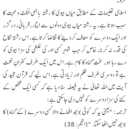
کرو۔
اسلامی تعلیمات کے مطابق میاں بیوی کا رشتہ باہمی اُلْفت و محبت کا
سبب ہوتا ہے، یہ رشتہ میاں بیوی دونوں سے ایثار، قربانی، درگزر
اور ایک دوسرے کو معاف کردینے کا تقاضا کرتا ہے، اس رشتۂ نکاح
کی قدر نہ کرنا، خاص کر جب شوہر کسی اور کی غلطی کی سزا بیوی کو
دے رہا ہو، سخت گناہ کا کام ہے، اس میں ایک طرف کفرانِ نعمت
ہے تو دوسری طرف ظلم اور زیادتی ہے، اس لیے کہ قرآن مجید کی
آیت میں اللہ تعالیٰ نے یہ فیصلہ سنا دیا ہے کہ کسی ایک شخص کے
کئے کی سزا دوسرے کو نہیں دی جاسکتی ہے:
ترجمہ: "یعنی یہ کہ کوئی بوجھ اٹھانے والا کسی دوسرے (کے گناہ) کا
بوجھ نہیں اٹھا سکتا. "(النجم: 38)