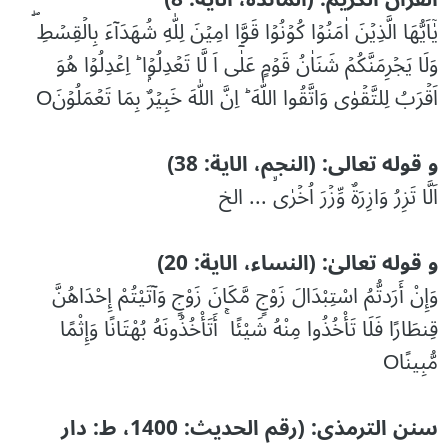
يٰۤاَيُّهَا الَّذِيۡنَ اٰمَنُوۡا كُوۡنُوۡا قَوَّا امِيۡنَ لِلّٰهِ شُهَدَآءَ بِالۡقِسۡطِ‌ ۖ
وَلَا يَجۡرِمَنَّكُمۡ شَنَاٰنُ قَوۡمٍ عَلٰٓى اَ لَّا تَعۡدِلُوۡا‌ ؕ اِعۡدِلُوۡا هُوَ
اَقۡرَبُ لِلتَّقۡوٰى‌ وَاتَّقُوا اللّٰهَ‌ ؕ اِنَّ اللّٰهَ خَبِيۡرٌۢ بِمَا تَعۡمَلُوۡنَO
و قوله تعالی: (النجم، الایة: 38)
اَلَّا تَزِرُ وَازِرَةٌ وِّزۡرَ اُخۡرٰىۙ ... الخ
و قوله تعالیٰ: (النساء، الایة: 20)
وَإِنْ أَرَدتُّمُ اسْتِبْدَالَ زَوْجٍ مَّكَانَ زَوْجٍ وَآتَيْتُمْ إِحْدَاهُنَّ
قِنطَارًا فَلَا تَأْخُذُوا مِنْهُ شَيْئًا ۚ أَتَأْخُذُونَهُ بُهْتَانًا وَإِثْمًا
مُّبِينًاO
سنن الترمذی: (رقم الحدیث: 1400، ط: دار