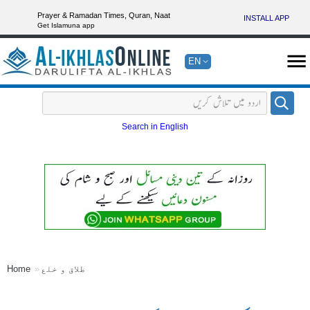
Prayer & Ramadan Times, Quran, Naat
INSTALL APP
Get Islamuna app
EN
Search in English
طلاق و خلع
Home