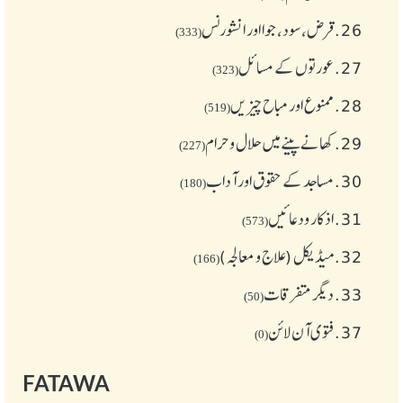
26.
قرض،سود، جوا اور انشورنس
(333)
27.
عورتوں کے مسائل
(323)
28.
ممنوع اور مباح چیز یں
(519)
29.
کھانے پینے میں حلال و حرام
(227)
30.
مساجد کے حقوق اور آداب
(180)
31.
اذکار ودعائیں
(573)
32.
میڈیکل (علاج و معالجہ)
(166)
33.
دیگر متفرقات
(50)
37.
فتوی آن لائن
(0)
FATAWA