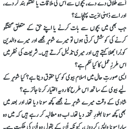
اُسے طلاق دے دے، بچوں سے اس کی ملاقات یا گفتگو بند کر دے،
اور اسے ذہنی اذیت پہنچائے؟
جب بھی میں بچوں سے بات کرنے یا اپنے حق کے متعلق گفتگو
کرنے کی کوشش کرتی ہوں تو میرے شوہر مجھے اور میرے والدین
کو بُرا بھلا کہتے ہیں اور میری تذلیل کرتے ہیں۔ شریعت کی نظر میں
اس طرزِ عمل کا کیا حکم ہے؟
ایسی صورتِ حال میں اسلام بیوی کو کیا حقوق دیتا ہے؟ کیا شوہر کے
لیے بیوی کے ساتھ اس طرح کا رویہ اختیار کرنا جائز ہے؟
شادی کے وقت میرے شوہر نے مجھے کچھ سونا دیا تھا، اور بعد میں
بھی کچھ سونا بطورِ تحفہ دیا تھا۔ اب وہ مطالبہ کر رہے ہیں کہ میں وہ
سارا سونا واپس کردوں، کیونکہ اُن کے بقول وہ اُن کی ملکیت ہے۔