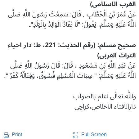
الغرب الاسلامی)
عَنْ عُمَرَ بْنِ الْخَطَّابِ , قَالَ: سَمِعْتُ رَسُولَ اللَّهِ صَلَّى
اللَّهُ عَلَيْهِ وَسَلَّمَ، يَقُولُ: "لَا يُقَادُ الْوَالِدُ بِالْوَلَدِ"۔
صحیح مسلم: (رقم الحدیث: 221، ط: دار احیاء
التراث العربی)
عَنْ عَبْدِ اللَّهِ بْنِ مَسْعُودٍ ، قَالَ: قَالَ رَسُولُ اللَّهِ صَلَّى
اللَّهُ عَلَيْهِ وَسَلَّمَ: " سِبَابُ الْمُسْلِمِ فُسُوقٌ، وَقِتَالُهُ كُفْرٌ ".
واللّٰه تعالٰی اعلم بالصواب
دارالافتاء الاخلاص،کراچی
Full Screen
Print