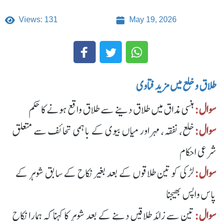
Views: 131
May 19, 2026
طلاق و خلع میں مزید فتاوی
سوال:
ہنسی مذاق میں طلاق دینے سے طلاق واقع ہونے کا حکم
سوال:
خلع، نفقہ، مہر اور میاں بیوی کے باہمی تحائف سے متعلق
شرعی احکام
سوال:
لڑکی کو تین طلاقوں کے بعد بغیر نکاح کے سابق شوہر کے
پاس واپس بھیجنا
سوال:
تین سے زائد طلاقیں دینے کے بعد شوہر کا کہنا کہ ہمارا نکاح