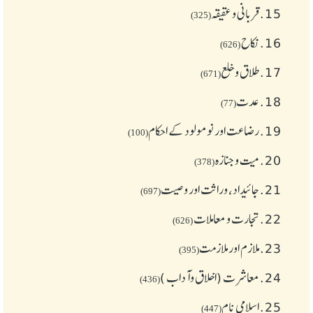
15.
قربانی و عقیقہ
(325)
16.
نکاح
(626)
17.
طلاق و خلع
(671)
18.
عدت
(77)
19.
رضاعت اور نومولود کے احکام
(100)
20.
میت و جنازہ
(378)
21.
جائیداد، وراثت اور وصیت
(697)
22.
تجارت و معاملات
(626)
23.
ملازم اور ملازمت
(395)
24.
معاشرت (اخلاق وآداب )
(436)
25.
اسلامی نام
(447)