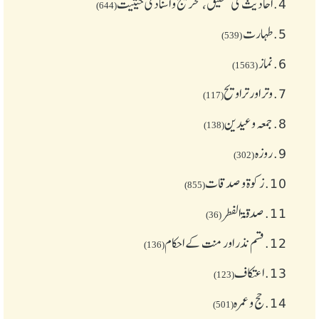
4.
احادیث کی تحقیق، تخریج و اسنادی حیثیت
(644)
5.
طهارت
(539)
6.
نماز
(1563)
7.
وتر اور تراویح
(117)
8.
جمعہ وعیدین
(138)
9.
روزہ
(302)
10.
زکوة و صدقات
(855)
11.
صدقۃ الفطر
(36)
12.
قسم نذر اور منت کے احکام
(136)
13.
اعتکاف
(123)
14.
حج و عمرہ
(501)