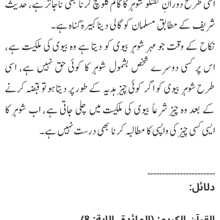
اسی طرح دورانِ گفتگو شوہر کا گالم گلوچ کرنا بھی ناجائز ہے، حدیث
شریف کے مطابق مسلمان کو گالی دینا کبیرہ گناہ ہے۔
نکاح کے وقت جو مہر شوہر بیوی کو دیتا ہے وہ بیوی کی ملکیت ہے،
اس پر کسی دوسرے شخص بشمول شوہر کا کوئی حق نہیں ہے، اسی
طرح شوہر بیوی کو اگر کوئی چیز ہدیہ کے طور پر دیتا ہو تو قبضہ کرنے
کے بعد وہ چیز شرعاً بیوی کی ملکیت میں چلی جاتی ہے، اب شوہر کا
ایسی کسی چیز کی واپسی کا مطالبہ کرنا بھی درست نہیں ہے۔
۔۔۔۔۔۔۔۔۔۔۔۔۔۔۔۔۔۔۔۔۔۔۔
دلائل:
القرآن الکریم: (المائدۃ، الاية: 8)