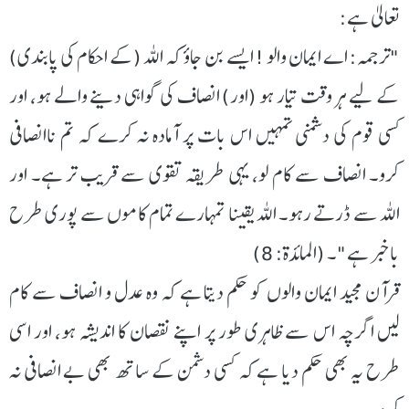
تعالیٰ ہے:
"ترجمہ: اے ایمان والو ! ایسے بن جاؤ کہ الله (کے احکام کی پابندی)
کے لیے ہر وقت تیار ہو (اور) انصاف کی گواہی دینے والے ہو، اور
کسی قوم کی دشمنی تمہیں اس بات پر آمادہ نہ کرے کہ تم ناانصافی
کرو۔ انصاف سے کام لو، یہی طریقہ تقوی سے قریب تر ہے۔ اور
الله سے ڈرتے رہو۔ الله یقینا تمہارے تمام کاموں سے پوری طرح
باخبر ہے"۔ (المائدۃ: 8)
قرآن مجید ایمان والوں کو حکم دیتا ہے کہ وہ عدل و انصاف سے کام
لیں اگرچہ اس سے ظاہری طور پر اپنے نقصان کا اندیشہ ہو، اور اسی
طرح یہ بھی حکم دیا ہے کہ کسی دشمن کے ساتھ بھی بے انصافی نہ