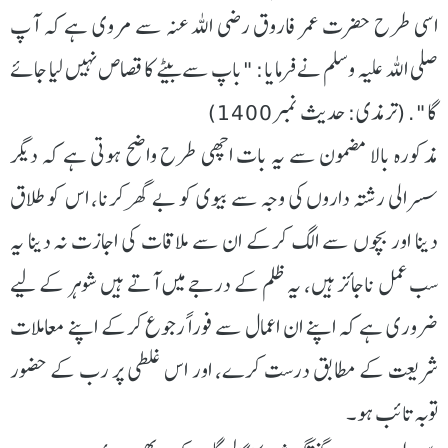
اسی طرح حضرت عمر فاروق رضی اللہ عنہ سے مروی ہے کہ آپ
صلی اللہ علیہ وسلم نے فرمایا: "باپ سے بیٹے کا قصاص نہیں لیا جائے
گا". (ترمذی: حدیث نمبر1400)
مذکورہ بالا مضمون سے یہ بات اچھی طرح واضح ہوتی ہے کہ دیگر
سسرالی رشتہ داروں کی وجہ سے بیوی کو بے گھر کرنا، اس کو طلاق
دینا اور بچوں سے الگ کرکے ان سے ملاقات کی اجازت نہ دینا یہ
سب عمل ناجائز ہیں، یہ ظلم کے درجے میں آتے ہیں شوہر کے لیے
ضروری ہے کہ اپنے ان اعمال سے فوراً رجوع کرکے اپنے معاملات
شریعت کے مطابق درست کرے، اور اس غلطی پر رب کے حضور
توبہ تائب ہو۔