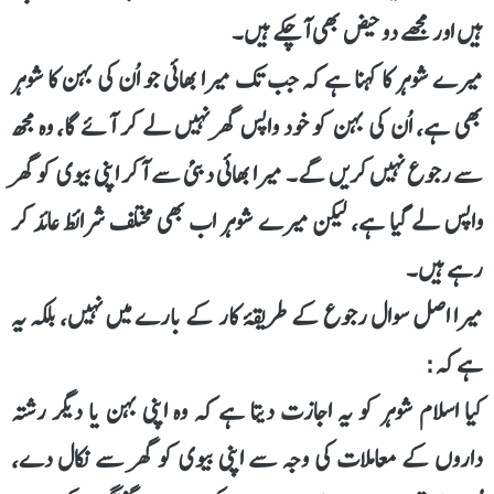
ہیں اور مجھے دو حیض بھی آچکے ہیں۔
میرے شوہر کا کہنا ہے کہ جب تک میرا بھائی جو اُن کی بہن کا شوہر
بھی ہے، اُن کی بہن کو خود واپس گھر نہیں لے کر آئے گا، وہ مجھ
سے رجوع نہیں کریں گے۔ میرا بھائی دبئی سے آکر اپنی بیوی کو گھر
واپس لے گیا ہے، لیکن میرے شوہر اب بھی مختلف شرائط عائد کر
رہے ہیں۔
میرا اصل سوال رجوع کے طریقۂ کار کے بارے میں نہیں، بلکہ یہ
ہے کہ:
کیا اسلام شوہر کو یہ اجازت دیتا ہے کہ وہ اپنی بہن یا دیگر رشتہ
داروں کے معاملات کی وجہ سے اپنی بیوی کو گھر سے نکال دے،