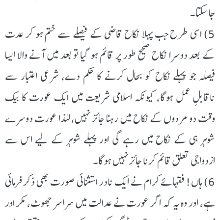
جا سکتا۔
5) اسی طرح جب پہلا نکاح قاضی کے فیصلے سے ختم ہو کر عدت
کے بعد دوسرا نکاح صحیح طور پر قائم ہو گیا تو بعد میں آنے والا ایسا
فیصلہ جو پہلے نکاح کو بحال کرنے کا حکم دے، شرعی اعتبار سے
ناقابلِ عمل ہوگا، کیونکہ اسلامی شریعت میں ایک عورت کا بیک
وقت دو مردوں کے نکاح میں رہنا جائز نہیں، لہٰذا عورت دوسرے
شوہر ہی کے نکاح میں رہے گی اور پہلے شوہر کے لیے اس سے
ازدواجی تعلق قائم کرنا جائز نہیں ہوگا۔
6) ہاں! فقہائے کرام نے ایک نادر استثنائی صورت بھی ذکر فرمائی
ہے، اور وہ یہ کہ اگر عورت نے عدالت میں سراسر جھوٹ، مکر اور