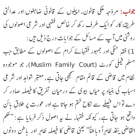
جواب:
مروّجہ ملکی قانون، اپیلوں کے قانونی ضابطوں اور عدالتی
طریقۂ کار کو ایک طرف رکھ کر خالص فقہی اور شرعی اصولوں کی
روشنی میں آپ کے مسائل کے جوابات درج ذیل ہیں:
1) فقہِ حنفی اور جمہور فقہائے کرام کے اصولوں کے مطابق جب
مسلم فیملی کورٹ (Muslim Family Court)، جو موجودہ
نظام میں قاضی کے قائم مقام سمجھی جاتی ہے، معتبر شواہد اور شرعی
اسباب کی بنیاد پر میاں بیوی کے درمیان تفریق کا فیصلہ صادر کر
دے تو اس فیصلے سے نکاح ختم ہو جاتا ہے اور عورت پر طلاقِ بائن
واقع ہو جاتی ہے، کیونکہ فقہاء نے یہ اصول ذکر فرمایا ہے: ’’حکم
القاضی ینفذ ظاہراً وباطناً‘‘ یعنی قاضی کا فیصلہ ظاہر اور باطن دونوں