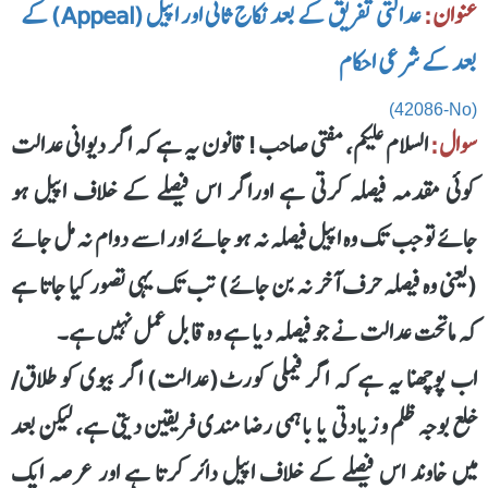
عنوان:
عدالتی تفریق کے بعد نکاحِ ثانی اور اپیل (Appeal) کے
بعد کے شرعی احکام
(42086-No)
سوال:
السلام علیکم، مفتی صاحب! قانون یہ ہے کہ اگر دیوانی عدالت
کوئی مقدمہ فیصلہ کرتی ہے اوراگر اس فیصلے کے خلاف اپیل ہو
جائے تو جب تک وہ اپیل فیصلہ نہ ہو جائے اور اسے دوام نہ مل جائے
(یعنی وہ فیصلہ حرف آخر نہ بن جائے) تب تک یہی تصور کیا جاتا ہے
کہ ماتحت عدالت نے جو فیصلہ دیا ہے وہ قابل عمل نہیں ہے۔
اب پوچھنا یہ ہے کہ اگر فیملی کورٹ(عدالت) اگر بیوی کو طلاق/
خلع بوجہ ظلم و زیادتی یا باہمی رضا مندی فریقین دیتی ہے، لیکن بعد
میں خاوند اس فیصلے کے خلاف اپیل دائر کرتا ہے اور عرصہ ایک