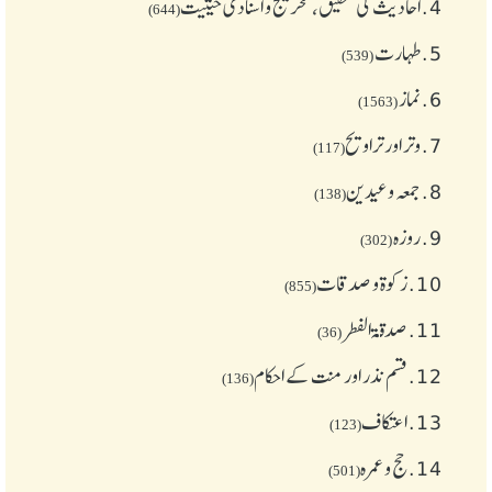
4.
احادیث کی تحقیق، تخریج و اسنادی حیثیت
(644)
5.
طهارت
(539)
6.
نماز
(1563)
7.
وتر اور تراویح
(117)
8.
جمعہ وعیدین
(138)
9.
روزہ
(302)
10.
زکوة و صدقات
(855)
11.
صدقۃ الفطر
(36)
12.
قسم نذر اور منت کے احکام
(136)
13.
اعتکاف
(123)
14.
حج و عمرہ
(501)