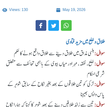
Views: 130
May 19, 2026
طلاق و خلع میں مزید فتاوی
سوال:
ہنسی مذاق میں طلاق دینے سے طلاق واقع ہونے کا حکم
سوال:
خلع، نفقہ، مہر اور میاں بیوی کے باہمی تحائف سے متعلق
شرعی احکام
سوال:
لڑکی کو تین طلاقوں کے بعد بغیر نکاح کے سابق شوہر کے
پاس واپس بھیجنا
سوال:
تین سے زائد طلاقیں دینے کے بعد شوہر کا کہنا کہ ہمارا نکاح