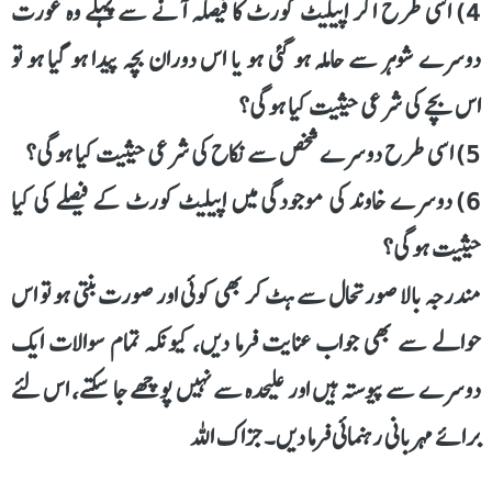
4) اسی طرح اگر اپیلیٹ کورٹ کا فیصلہ آنے سے پہلے وہ عورت
دوسرے شوہر سے حاملہ ہو گئی ہو یا اس دوران بچہ پیدا ہو گیا ہو تو
اس بچے کی شرعی حیثیت کیا ہوگی؟
5) اسی طرح دوسرے شخص سے نکاح کی شرعی حیثیت کیا ہوگی؟
6) دوسرے خاوند کی موجودگی میں اپیلیٹ کورٹ کے فیصلے کی کیا
حیثیت ہوگی؟
مندرجہ بالا صورتحال سے ہٹ کر بھی کوئی اور صورت بنتی ہو تو اس
حوالے سے بھی جواب عنایت فرما دیں، کیونکہ تمام سوالات ایک
دوسرے سے پیوستہ ہیں اور علیحدہ سے نہیں پوچھے جا سکتے، اس لئے
برائے مہربانی رہنمائی فرما دیں۔ جزاک اللہ