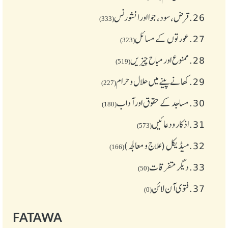
26.
قرض،سود، جوا اور انشورنس
(333)
27.
عورتوں کے مسائل
(323)
28.
ممنوع اور مباح چیز یں
(519)
29.
کھانے پینے میں حلال و حرام
(227)
30.
مساجد کے حقوق اور آداب
(180)
31.
اذکار ودعائیں
(573)
32.
میڈیکل (علاج و معالجہ)
(166)
33.
دیگر متفرقات
(50)
37.
فتوی آن لائن
(0)
FATAWA