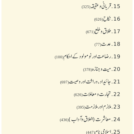
15.
قربانی و عقیقہ
(325)
16.
نکاح
(626)
17.
طلاق و خلع
(671)
18.
عدت
(77)
19.
رضاعت اور نومولود کے احکام
(100)
20.
میت و جنازہ
(378)
21.
جائیداد، وراثت اور وصیت
(697)
22.
تجارت و معاملات
(626)
23.
ملازم اور ملازمت
(395)
24.
معاشرت (اخلاق وآداب )
(436)
25.
اسلامی نام
(447)