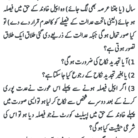
سال (یا جتنا عرصہ بھی لگ جائے) وہ اپیل خاوند کے حق میں فیصلہ
ہو جائے(یعنی ماتحت عدالت کے فیصلے کو کالعدم قرار دے دے) تو
کیا صورتحال ہوگی جبکہ عدالت کے ذریعےدی گئی طلاق ایک طلاق
تصور ہوتی ہے؟
1) آیا تجدید نکاح کی ضرورت ہوگی؟
2) یا بغیر تجدید نکاح کے رجوع کیا جا سکتا ہے؟
3) اگر اپیل فیصلہ ہونے سے پہلے اس عورت نےعدت پوری
کرنے کے بعد دوسرے شخص سے نکاح کر لیا ہو تو ایسی صورت میں
پہلے خاوند کے حق میں اپیلیٹ کورٹ نےجو فیصلہ دیا ہو تو اس کی
شرعی حیثیت کیا ہوگی؟