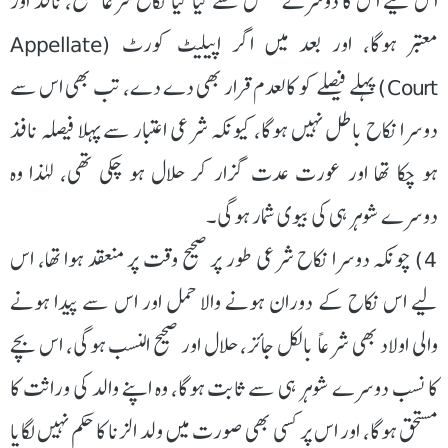
اس لیے اس کا دوسرے شخص سے کیا گیا نکاح شرعاً صحیح، نافذ اور
معتبر ہوگا، اور بعد میں اگر اپیلیٹ کورٹ (Appellate
Court) پہلے فیصلے کو کالعدم قرار بھی دے دے، تب بھی اس سے
دوسرا نکاح باطل نہیں ہوگا، کیونکہ شرعی اعتبار سے پہلا فیصلہ نافذ
ہو چکا تھا اور عورت عدت گزار کر حلال ہو چکی تھی، لہٰذا وہ
دوسرے شوہر ہی کی بیوی شمار ہوگی۔
4) چونکہ دوسرا نکاح شرعی طور پر صحیح وقت پر منعقد ہوا تھا، اس
لیے اس نکاح کے دوران ہونے والا حمل اور اس سے پیدا ہونے
والی اولاد بھی شرعاً بالکل جائز، حلال اور صحیح النسب ہوگی، اس بچے
کا نسب دوسرے شوہر ہی سے ثابت ہوگا، وہ اپنے والد کی وراثت کا
مستحق ہوگا، اور اس پر کسی بھی صورت میں ولد الزنا کا حکم نہیں لگایا