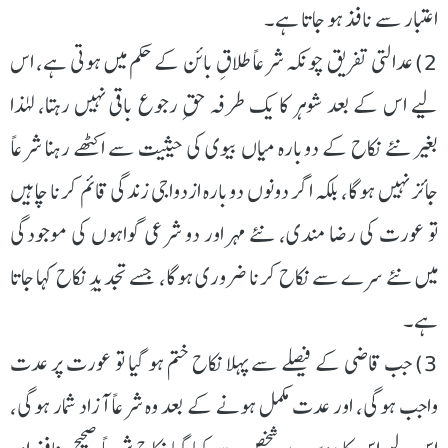
اعتبار سے نافذ ہو جاتا ہے۔
2) عدالتی تفریق چونکہ شرعاً طلاقِ بائن کے حکم میں ہوتی ہے، اس
لیے اس کے بعد شوہر کا یک طرفہ حقِ رجوع باقی نہیں رہتا، لہٰذا
بغیر نئے نکاح کے دوبارہ میاں بیوی کی حیثیت سے اکٹھے رہنا شرعاً
جائز نہیں ہوگا، بلکہ اگر دونوں دوبارہ ازدواجی زندگی قائم کرنا چاہیں
تو عورت کی رضا مندی، نئے مہر اور دو شرعی گواہوں کی موجودگی
میں نئے سرے سے نکاح کرنا ضروری ہوگا، جسے تجدیدِ نکاح کہا جاتا
ہے۔
3) جب قاضی کے فیصلے سے پہلا نکاح ختم ہو گیا تو عورت پر عدت
واجب ہوگی، اور عدت مکمل ہونے کے بعد وہ شرعاً آزاد شمار ہوگی،