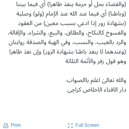
(والقضاء بحل أو حرمة ينفذ ظاهرا) أي فيما بيننا
(وباطنا) أي فيما عند الله عند الإمام (ولو) وصلية
(بشهادة زور إذا ادعي بسبب معين) من العقود
والفسوخ كالنكاح، والطلاق، والبيع، والشراء، والإقالة،
والرد بالعيب، والنسب، وفي الهبة والصدقة روايتان
(وعندهما لا ينفذ باطنا بشهادة الزور) وإن نفذ ظاهرا
وهو قول زفر والأئمة الثلاثة
والله تعالیٰ اعلم باالصواب
دار الافتاء الاخلاص کراچی
Full Screen
Print