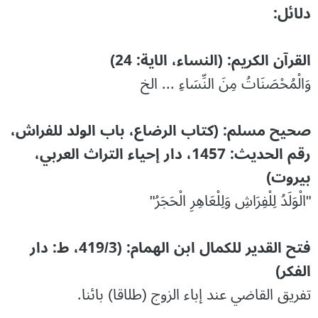
دلائل:
القرآن الکریم: (النساء، الایة: 24)
وَالْمُحْصَنَاتُ مِنَ النِّسَاءِ ... الخ
صحیح مسلم: (کتاب الرضاع، باب الولد للفراش،
رقم الحديث: 1457، دار إحياء التراث العربي،
بيروت)
"الْوَلَدُ لِلْفِرَاشِ وَلِلْعَاهِرِ الْحَجَرُ"
فتح القدير للكمال ابن الهمام: (419/3، ط: دار
الفكر)
تفريق القاضي عند إباء الزوج (طلاقا) بائنا.