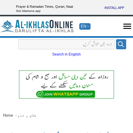
Prayer & Ramadan Times, Quran, Naat
INSTALL APP
Get Islamuna app
EN
Search in English
طلاق و خلع
Home