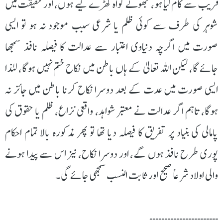
فریب سے کام لیا ہو، جھوٹے گواہ کھڑے کیے ہوں، اور حقیقت میں
شوہر کی طرف سے کوئی ظلم یا شرعی سبب موجود نہ ہو تو ایسی
صورت میں اگرچہ دنیاوی اعتبار سے عدالت کا فیصلہ نافذ سمجھا
جائے گا، لیکن اللہ تعالیٰ کے ہاں باطن میں نکاح ختم نہیں ہوگا، لہٰذا
ایسی صورت میں عدت کے بعد دوسرا نکاح کرنا باطن میں جائز نہ
ہوگا، تاہم اگر عدالت نے معتبر شواہد، واقعی نزاع، ظلم یا حقوق کی
پامالی کی بنیاد پر تفریق کا فیصلہ دیا تھا تو پھر مذکورہ بالا تمام احکام
پوری طرح نافذ ہوں گے، اور دوسرا نکاح، نیز اس سے پیدا ہونے
والی اولاد شرعاً صحیح اور ثابت النسب سمجھی جائے گی۔
۔۔۔۔۔۔۔۔۔۔۔۔۔۔۔۔۔۔۔۔۔۔۔