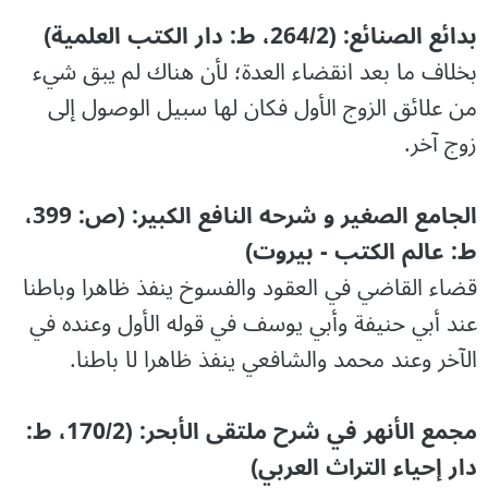
بدائع الصنائع: (264/2، ط: دار الكتب العلمية)
بخلاف ما بعد انقضاء العدة؛ لأن هناك لم يبق شيء
من علائق الزوج الأول فكان لها سبيل الوصول إلى
زوج آخر.
الجامع الصغير و شرحه النافع الكبير: (ص: 399،
ط: عالم الكتب - بيروت)
قضاء القاضي في العقود والفسوخ ينفذ ظاهرا وباطنا
عند أبي حنيفة وأبي يوسف في قوله الأول وعنده في
الآخر وعند محمد والشافعي ينفذ ظاهرا لا باطنا.
مجمع الأنهر في شرح ملتقى الأبحر: (170/2، ط:
دار إحياء التراث العربي)