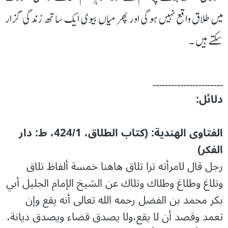
میں طلاق واقع نہیں ہوگی اور پھر میاں بیوی ایک ساتھ زندگی گزار
سکتے ہیں ۔
۔۔۔۔۔۔۔۔۔۔۔۔۔۔۔۔۔۔۔۔۔۔۔
دلائل:
الفتاوى الهندية: (كتاب الطلاق، 424/1، ط: دار
الفکر)
رجل قال لامرأته ترا تلاق هاهنا خمسة ألفاظ تلاق
وتلاغ وطلاغ وطلاك وتلاك عن الشيخ الإمام الجليل أبي
بكر محمد بن الفضل رحمه الله تعالى أنه يقع وإن
تعمد وقصد أن لا يقع،ولا يصدق قضاء ويصدق ديانة،