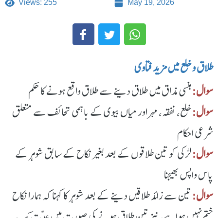
Views: 255
May 19, 2026
طلاق و خلع میں مزید فتاوی
سوال:
ہنسی مذاق میں طلاق دینے سے طلاق واقع ہونے کا حکم
سوال:
خلع، نفقہ، مہر اور میاں بیوی کے باہمی تحائف سے متعلق
شرعی احکام
سوال:
لڑکی کو تین طلاقوں کے بعد بغیر نکاح کے سابق شوہر کے
پاس واپس بھیجنا
سوال:
تین سے زائد طلاقیں دینے کے بعد شوہر کا کہنا کہ ہمارا نکاح
ختم نہیں ہوا ہے، نیز تین طلاق ہونے کی صورت میں عدّت کب