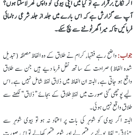
اگر نکاح برقرار ہے تو کیا میں اپنی بیوی کو واپس گھر لاسکتا ہوں؟
آپ سے گزارش ہے کہ اس بارے میں جلد از جلد شرعی رہنمائی
فرمائیں تاکہ میرا گھر ٹوٹنے سے بچ سکے۔
جواب:
واضح رہے فقہاء کرام نے طلاق کے وہ الفاظ مصحّفہ (تبدیل
شدہ الفاظ) صراحت کے ساتھ نقل فرما دیے ہیں جن سے طلاق
واقع ہو جاتی ہے، البتہ ان الفاظ میں ذلاق لفظ شامل نہیں ہے، اس
لیے پوچھی گئی صورت میں لفظِ طلاق کے بجائے “ذلاق” لکھنے سے
طلاق واقع نہیں ہوئی۔
البتہ اگر بیوی کو شوہر کی بات پر اعتماد نہ ہو تو بیوی شوہر سے
"ذلاق" لفظ بولنے پر قسم لے اور شوہر قسم کھالے تو اس صورت