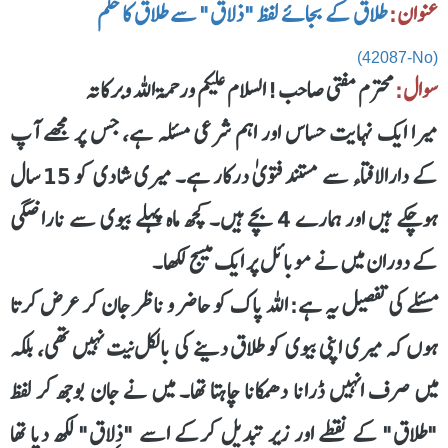
عنوان:
طلاق کے بجائے لفظ "ذلاق" سے طلاق کا حکم
(42087-No)
سوال:
محترم مفتی صاحب! السلام علیکم ورحمۃ اللہ وبرکاتہ
میرا ایک نہایت حساس اور اہم شرعی مسئلہ ہے، جس پر مجھے آپ
کے دارالافتاء سے مستند فتویٰ درکار ہے۔ میری شادی کو 15 سال
ہوچکے ہیں اور ہمارے 4 بچے ہیں۔ کچھ ماہ پہلے بیوی سے ناراضگی
کے دوران میں نے موبائل پر ایک میسج لکھا۔
مسئلے کی تفصیل یہ ہے: اللہ پاک کو حاضر و ناظر جان کر عرض کرتا
ہوں کہ میری اپنی بیوی کو طلاق دینے کی بالکل نیت نہیں تھی، بلکہ
میں صرف انہیں ڈرانا دھمکانا چاہتا تھا۔ میں نے جان بوجھ کر لفظ
"طلاق" کے نقطے اور زیر تبدیل کرکے اسے "ذِلاق" لکھ دیا تھا