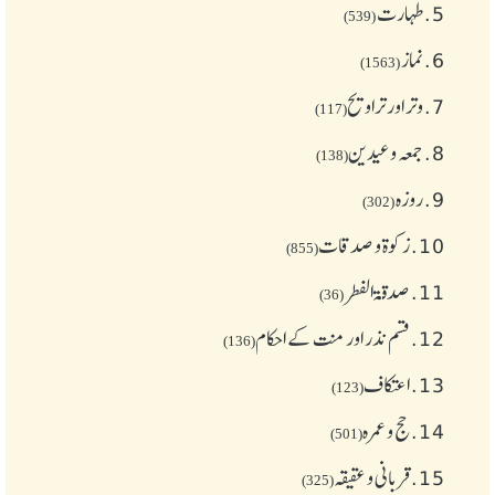
5.
طهارت
(539)
6.
نماز
(1563)
7.
وتر اور تراویح
(117)
8.
جمعہ وعیدین
(138)
9.
روزہ
(302)
10.
زکوة و صدقات
(855)
11.
صدقۃ الفطر
(36)
12.
قسم نذر اور منت کے احکام
(136)
13.
اعتکاف
(123)
14.
حج و عمرہ
(501)
15.
قربانی و عقیقہ
(325)