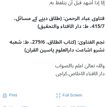
إلا إذا أشهد قبل أن يتلفظ به۔
فتاوی عباد الرحمن: (طلاق دینے کے مسائل،
415/7، ط: دار الافتاء والتحقیق)
نجم الفتاویٰ: (کتاب الطلاق، 279/6، ط: شعبه
نشرو اشاعت دارالعلوم یاسین القران)
واللہ تعالیٰ اعلم باالصواب
دار الافتاء الاخلاص،کراچی
Full Screen
Print