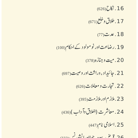
16.
نکاح
(626)
17.
طلاق و خلع
(671)
18.
عدت
(77)
19.
رضاعت اور نومولود کے احکام
(100)
20.
میت و جنازہ
(378)
21.
جائیداد، وراثت اور وصیت
(697)
22.
تجارت و معاملات
(626)
23.
ملازم اور ملازمت
(395)
24.
معاشرت (اخلاق وآداب )
(436)
25.
اسلامی نام
(447)
26.
قرض،سود، جوا اور انشورنس