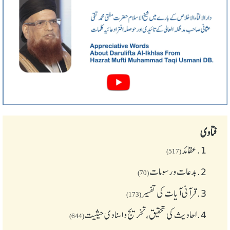
فتاوی
1.
عقائد
(517)
2.
بدعات و رسومات
(70)
3.
قرآنی آیات کی تفسیر
(173)
4.
احادیث کی تحقیق، تخریج و اسنادی حیثیت
(644)