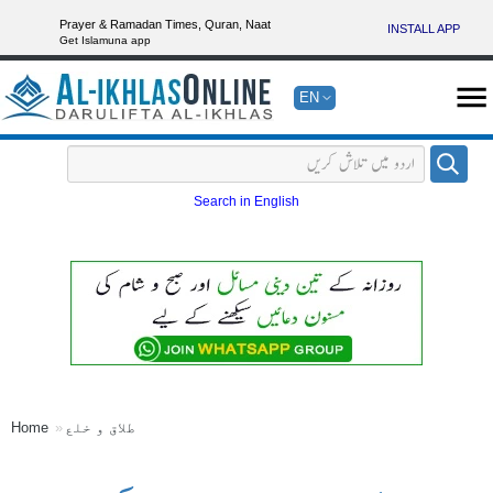
Prayer & Ramadan Times, Quran, Naat
INSTALL APP
Get Islamuna app
EN
Search in English
طلاق و خلع
Home