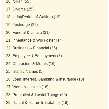
16.
Nikah (55)
17.
Divorce (25)
18.
Iddat(Period of Waiting) (13)
19.
Fosterage (22)
20.
Funeral & Jinaza (31)
21.
Inheritance & Will Foster (47)
22.
Business & Financial (36)
23.
Employee & Employment (8)
24.
Characters & Morals (16)
25.
Islamic Names (3)
26.
Loan, Interest, Gambling & Insurance (10)
27.
Women's Issues (16)
28.
Prohibited & Lawful Things (60)
29.
Halaal & Haram In Eatables (18)