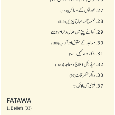
(333)
27.
عورتوں کے مسائل
(323)
28.
ممنوع اور مباح چیز یں
(519)
29.
کھانے پینے میں حلال و حرام
(227)
30.
مساجد کے حقوق اور آداب
(180)
31.
اذکار ودعائیں
(573)
32.
میڈیکل (علاج و معالجہ)
(166)
33.
دیگر متفرقات
(50)
37.
فتوی آن لائن
(0)
FATAWA
1.
Beliefs (33)