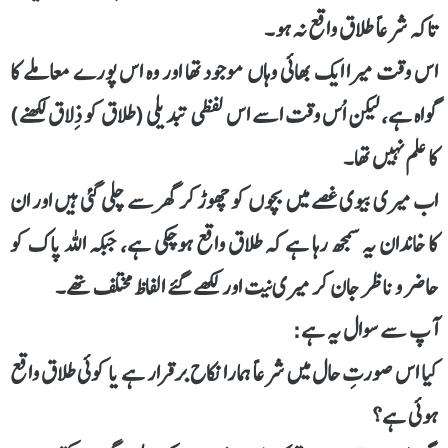
تاکہ شرعاً طلاق واقع نہ ہو۔
اس وقت میرا ایک بھائی وہاں موجود تھا اور وہ اس پورے معاملے کا
گواہ ہے، لیکن اُس وقت اسے اس لفظی تبدیلی (طلاق کو ذِلاق لکھنے)
کا علم نہیں تھا۔
اب میری بیوی غصے میں بچوں کو چھوڑ کر گھر سے چلی گئی ہیں اور ان
کا خاندان یہ سمجھ رہا ہے کہ طلاق واقع ہوچکی ہے، جبکہ اللہ پاک کو
حاضر و ناظر جان کر میری نیت اور لکھے گئے الفاظ مختلف تھے۔
آپ سے سوال یہ ہے:
کیا اس صورتِ حال میں شرعاً ہمارا نکاح برقرار ہے یا کوئی طلاق واقع
ہوئی ہے؟