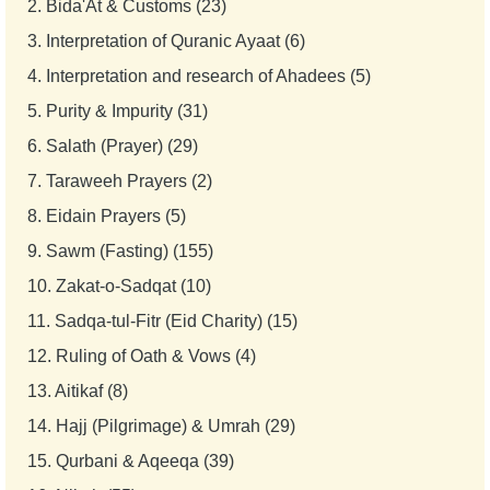
2.
Bida'At & Customs (23)
3.
Interpretation of Quranic Ayaat (6)
4.
Interpretation and research of Ahadees (5)
5.
Purity & Impurity (31)
6.
Salath (Prayer) (29)
7.
Taraweeh Prayers (2)
8.
Eidain Prayers (5)
9.
Sawm (Fasting) (155)
10.
Zakat-o-Sadqat (10)
11.
Sadqa-tul-Fitr (Eid Charity) (15)
12.
Ruling of Oath & Vows (4)
13.
Aitikaf (8)
14.
Hajj (Pilgrimage) & Umrah (29)
15.
Qurbani & Aqeeqa (39)