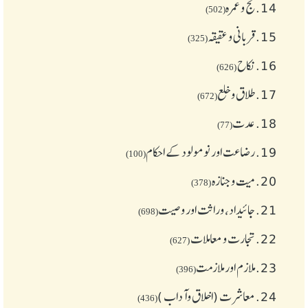
14.
حج و عمرہ
(502)
15.
قربانی و عقیقہ
(325)
16.
نکاح
(626)
17.
طلاق و خلع
(672)
18.
عدت
(77)
19.
رضاعت اور نومولود کے احکام
(100)
20.
میت و جنازہ
(378)
21.
جائیداد، وراثت اور وصیت
(698)
22.
تجارت و معاملات
(627)
23.
ملازم اور ملازمت
(396)
24.
معاشرت (اخلاق وآداب )
(436)