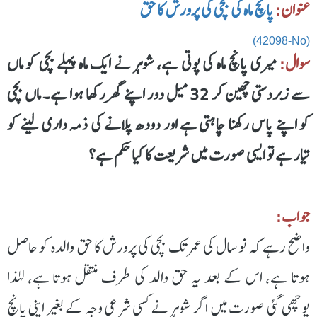
عنوان:
پانچ ماہ کی بچی کی پرورش کا حق
(42098-No)
سوال:
میری پانچ ماہ کی پوتی ہے، شوہر نے ایک ماہ پہلے بچی کو ماں
سے زبردستی چھین کر 32 میل دور اپنے گھر رکھا ہوا ہے۔ ماں بچی
کو اپنے پاس رکھنا چاہتی ہے اور دودھ پلانے کی ذمہ داری لینے کو
تیار ہے تو ایسی صورت میں شریعت کا کیا حکم ہے؟
جواب:
واضح رہے کہ نو سال کی عمر تک بچی کی پرورش کا حق والدہ کو حاصل
ہوتا ہے، اس کے بعد یہ حق والد کی طرف منتقل ہوتا ہے، لہٰذا
پوچھی گئی صورت میں اگر شوہر نے کسی شرعی وجہ کے بغیر اپنی پانچ