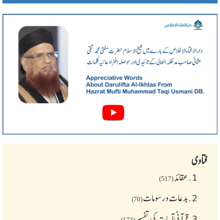
فتاوی
1.
عقائد
(517)
2.
بدعات و رسومات
(70)
3.
قرآنی آیات کی تفسیر
(173)