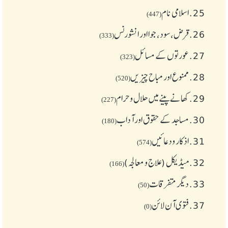
25.
اسلامی نام
(447)
26.
قرض،سود، جوا اور انشورنس
(333)
27.
عورتوں کے مسائل
(323)
28.
ممنوع اور مباح چیز یں
(520)
29.
کھانے پینے میں حلال و حرام
(227)
30.
مساجد کے حقوق اور آداب
(180)
31.
اذکار ودعائیں
(574)
32.
میڈیکل (علاج و معالجہ)
(166)
33.
دیگر متفرقات
(50)
37.
فتوی آن لائن
(0)