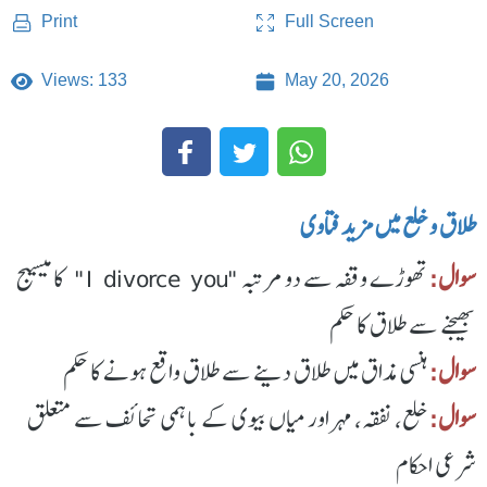
Full Screen
Print
Views: 133
May 20, 2026
طلاق و خلع میں مزید فتاوی
سوال:
تھوڑے وقفہ سے دو مرتبہ "I divorce you" کا میسیج
بھیجنے سے طلاق کا حکم
سوال:
ہنسی مذاق میں طلاق دینے سے طلاق واقع ہونے کا حکم
سوال:
خلع، نفقہ، مہر اور میاں بیوی کے باہمی تحائف سے متعلق
شرعی احکام