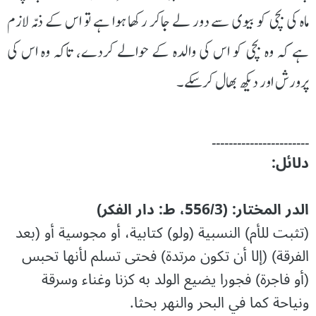
ماہ کی بچی کو بیوی سے دور لے جاکر رکھا ہوا ہے تو اس کے ذمّہ لازم
ہے کہ وہ بچی کو اس کی والدہ کے حوالے کردے، تاکہ وہ اس کی
پرورش اور دیکھ بھال کرسکے۔
۔۔۔۔۔۔۔۔۔۔۔۔۔۔۔۔۔۔۔۔۔۔۔
دلائل:
الدر المختار: (556/3، ط: دار الفكر)
(تثبت للأم) النسبية (ولو) كتابية، أو مجوسية أو (بعد
الفرقة) (إلا أن تكون مرتدة) فحتى تسلم لأنها تحبس
(أو فاجرة) فجورا يضيع الولد به كزنا وغناء وسرقة
ونياحة كما في البحر والنهر بحثا.