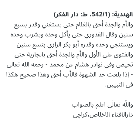
الهندية: (542/1، ط: دار الفكر)
والأم والجدة أحق بالغلام حتى يستغني وقدر بسبع
سنين وقال القدوري حتى يأكل وحده ويشرب وحده
ويستنجي وحده وقدره أبو بكر الرازي بتسع سنين
والفتوى على الأول والأم والجدة أحق بالجارية حتى
تحيض وفي نوادر هشام عن محمد - رحمه الله تعالى
- إذا بلغت حد الشهوة فالأب أحق وهذا صحيح هكذا
في التبيين.
واللّٰه تعالٰی اعلم بالصواب
دارالافتاء الاخلاص،کراچی