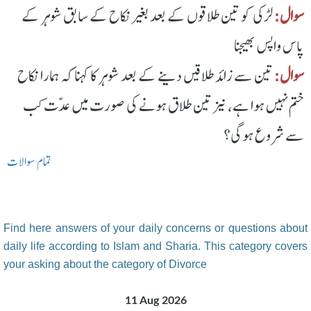
سوال:
لڑکی کو تین طلاقوں کے بعد بغیر نکاح کے سابق شوہر کے
پاس واپس بھیجنا
سوال:
تین سے زائد طلاقیں دینے کے بعد شوہر کا کہنا کہ ہمارا نکاح
ختم نہیں ہوا ہے، نیز تین طلاق ہونے کی صورت میں عدّت کب
سے شروع ہوگی؟
تمام سوالات
Find here answers of your daily concerns or questions about
daily life according to Islam and Sharia. This category covers
your asking about the category of Divorce
11 Aug 2026