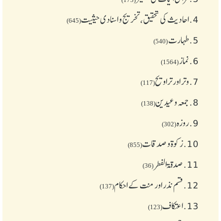
4.
احادیث کی تحقیق، تخریج و اسنادی حیثیت
(645)
5.
طهارت
(540)
6.
نماز
(1564)
7.
وتر اور تراویح
(117)
8.
جمعہ وعیدین
(138)
9.
روزہ
(302)
10.
زکوة و صدقات
(855)
11.
صدقۃ الفطر
(36)
12.
قسم نذر اور منت کے احکام
(137)
13.
اعتکاف
(123)