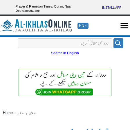
Prayer & Ramadan Times, Quran, Naat
INSTALL APP
Get Islamuna app
EN
Search in English
طلاق و خلع
Home