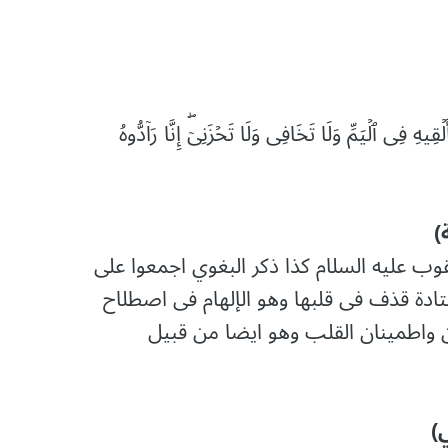
قِیهِ فِی ٱلۡیَمِّ وَلَا تَخَافِی وَلَا تَحۡزَنِیۤۖ إِنَّا رَاۤدُّوهُ
وب عليه السلام كذا ذكر البغوي اجمعوا على
قتادة قذف فى قلبها وهو الإلهام فى اصطلاح
 واطمينان القلب وهو ايضا من قبيل