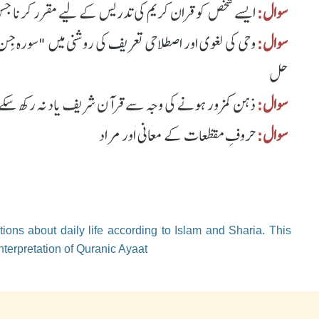
سوال:
ایسے شخص کو قران کریم کی تدریس کے لیے مقرر کرنا جس ک
سوال:
وحی کی لغوی اور اصطلاحی تعریف کی روشنی میں "سورہ جِن"
حل
سوال:
ذہن کمزور ہونے کی وجہ سے قرآن شریف یاد نہ رکھ سکے ت
سوال:
حروفِ مقطّعات کے معانی اور مراد
ions about daily life according to Islam and Sharia. This
nterpretation of Quranic Ayaat