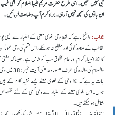
نبی نہیں تھیں۔ اسی طرح حضرت مریم علیہا السلام کو بھی غیب کی
ان باتوں کی سمجھ نہیں آرہی۔ براہ کرم آپ وضاحت فرمائیں۔
جواب:
واضح رہے کہ لفظِ وحی لغوی معنیٰ کے اعتبار سے ایسی پ
مخاطب کے علاوہ کوئی اور مطّلع نہ ہوسکے، اس قسم کی وحی عموماً 
کا لفظ انبیاء کرام اور عام مخلوق سب کو شامل ہے، جیساکہ مفتی مح
والسلام کی وال
بات یہ ہے کہ لفظ وحی کے لغوی معنے ایسے خفیہ کلام کے ہی
ہوں۔ اس لغوی معنے کے اعتبار سے وحی کسی کے لئے مخصوص نہی
شامل ہوسکتے ہیں۔
"وَاَوْحٰى رَبُّكَ اِلَى النَّحْلِ"
میں شہد کی مکھیوں کو بذر