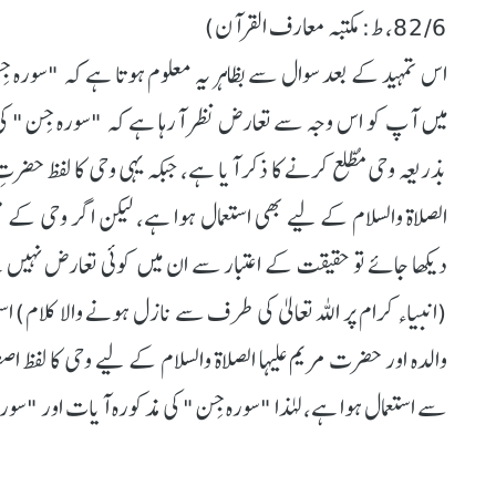
82/6، ط: مکتبہ معارف القرآن)
اس تمہید کے بعد سوال سے بظاہر یہ معلوم ہوتا ہے کہ "سورہ ج
میں آپ کو اس وجہ سے تعارض نظر آرہا ہے کہ "سورہ جِن" کی 
بذریعہ وحی مُطّلع کرنے کا ذکر آیا ہے، جبکہ یہی وحی کا لفظ حضرتِ
الصلاۃ والسلام کے لیے بھی استعمال ہوا ہے، لیکن اگر وحی کے 
دیکھا جائے تو حقیقت کے اعتبار سے ان میں کوئی تعارض نہیں ہے،
(انبیاء کرام پر اللہ تعالیٰ کی طرف سے نازل ہونے والا کلام) است
والدہ اور حضرت مریم علیہا الصلاۃ والسلام کے لیے وحی کا لفظ اصط
سے استعمال ہوا ہے، لہٰذا "سورہ جِن" کی مذکورہ آیات اور "سور