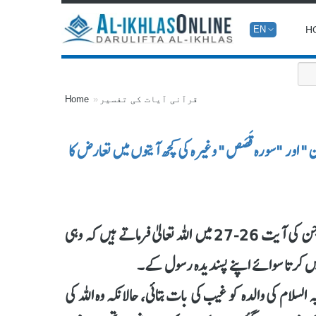
H
EN
قرآنی آیات کی تفسیر
Home
" اور "سورہ قَصَص" وغیرہ کی کچھ آیتوں میں تعارض کا
السلام علیکم، شیخ! میں ایک بات جاننا چاہتا ہوں۔ سورۂ جن کی آیت 26-27 میں اللہ تعالیٰ فرماتے ہیں کہ وہی
نہیں کرتا سوائے اپنے پسندیدہ رسول کے۔
سلام کی والدہ کو غیب کی بات بتائی، حالانکہ وہ اللہ کی