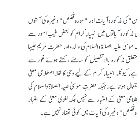
ِن" کی مذکورہ آیات اور "سورہ قَصَص" وغیرہ کی آیتوں
مذکورہ آیاتوں میں انبیاء کرام کو بعض غیب امور سے
 موسیٰ علیہ الصلاۃ والسلام کی والدہ اور حضرت مریم علیہا
متعلق مذکورہ بالا تفصیل کو سامنے رکھتے ہوئے غور سے
 کیونکہ انبیاء کرام کے لیے وحی کا لفظ اصطلاحی معنیٰ
عمال ہوتا ہے، جبکہ حضرتِ موسیٰ علیہ الصلاۃ والسلام کی
لاحی معنیٰ کے اعتبار سے نہیں بلکہ لغوی معنیٰ کے اعتبار
ہ قَصَص" وغیرہ کی آیات میں کوئی تضاد نہیں ہے۔