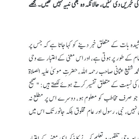
 خبریں دی گئیں، حالانکہ وہ بھی نبیہ نہیں تھیں۔ مجھے
وشیدہ بات کے متعلق خبر دینے کو کہا جاتا ہے کہ جس پر
الہام کے طور پر ہوتی ہے، اور اس معنی کے اعتبار سے وحی
مد شفیع عثمانی صاحب رحمہ اللہ، حضرتِ موسیٰ علیہ الصلاۃ
دہ کی طرف "سورہ طٰہ" کی آیت نمبر: 38 میں وحی کی نسبت کے متعلق تفسیر کرتے ہوئے لکھتے ہیں: "صحیح
ں جو صرف مخاطب کو معلوم ہو، دوسرے اس پر مطلع نہ
ں، نبی، رسول اور عام مخلوق بلکہ جانور تک اس میں
یعہ وحی تلقین و تعلیم کرنے کا ذکر اسی معنے کے اعتبار