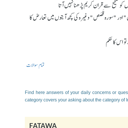
و صحیح سے قران کریم پڑھنا نہیں آتا
 اور "سورہ قَصَص" وغیرہ کی کچھ آیتوں میں تعارض کا
و اس کا حکم
تمام سوالات
Find here answers of your daily concerns or quest
category covers your asking about the category of I
FATAWA