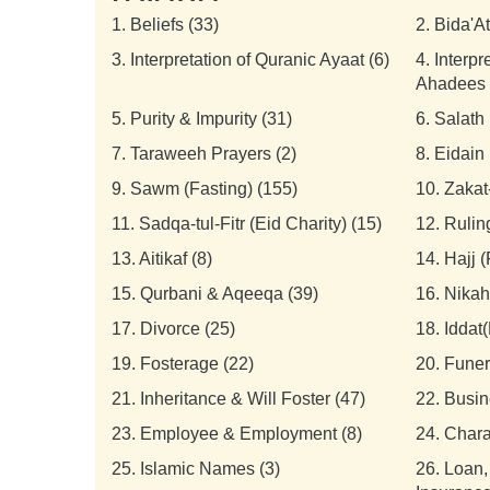
1.
Beliefs (33)
2.
Bida'A
3.
Interpretation of Quranic Ayaat (6)
4.
Interpr
Ahadees 
5.
Purity & Impurity (31)
6.
Salath 
7.
Taraweeh Prayers (2)
8.
Eidain 
9.
Sawm (Fasting) (155)
10.
Zakat
11.
Sadqa-tul-Fitr (Eid Charity) (15)
12.
Rulin
13.
Aitikaf (8)
14.
Hajj 
15.
Qurbani & Aqeeqa (39)
16.
Nikah
17.
Divorce (25)
18.
Iddat(
19.
Fosterage (22)
20.
Funer
21.
Inheritance & Will Foster (47)
22.
Busin
23.
Employee & Employment (8)
24.
Chara
25.
Islamic Names (3)
26.
Loan,