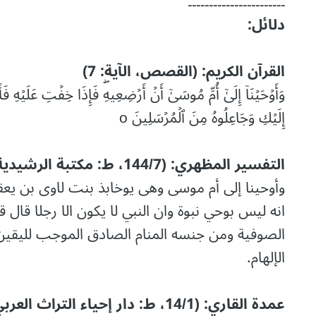
۔۔۔۔۔۔۔۔۔۔۔۔۔۔۔۔۔۔۔۔۔۔۔
دلائل:
القرآن الكريم: (القصص، الآية: 7)
وَأَوۡحَیۡنَاۤ إِلَىٰۤ أُمِّ مُوسَىٰۤ أَنۡ أَرۡضِعِیهِۖ فَإِذَا خِفۡتِ عَلَیۡهِ فَأَلۡ
إِلَیۡكِ وَجَاعِلُوهُ مِنَ ٱلۡمُرۡسَلِینَ o
التفسير المظهري: (144/7، ط: مكتبة الرشيدية)
وأوحينا إلى أم موسى وهى يوخابذ بنت لاوى بن يعق
انه ليس بوحي نبوة وان النبي لا يكون الا رجلا قال 
الصوفية ومن جنسه المنام الصادق الموجب لليقين
الإلهام.
عمدة القاري: (14/1، ط: دار إحياء التراث العربي)