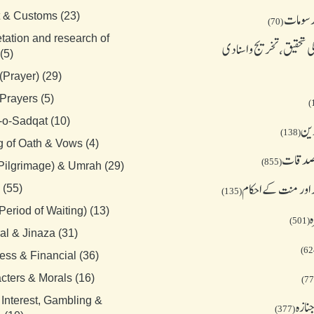
رسومات
t & Customs (23)
(70)
etation and research of
 تحقیق، تخریج و اسنادی
(5)
(Prayer) (29)
Prayers (5)
-o-Sadqat (10)
دین
(138)
g of Oath & Vows (4)
 صدقات
(855)
(Pilgrimage) & Umrah (29)
 اور منت کے احکام
 (55)
(135)
Period of Waiting) (13)
ہ
(501)
al & Jinaza (31)
ess & Financial (36)
cters & Morals (16)
 Interest, Gambling &
نازہ
(377)