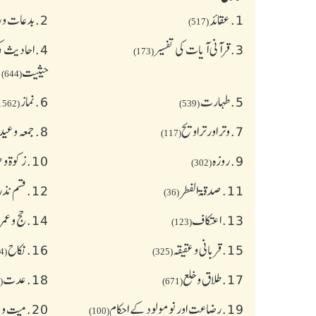
1.
عقائد
2.
بدعات و 
(517)
3.
قرآنی آیات کی تفسیر
4.
احادیث کی
(173)
حیثیت
(644)
5.
طهارت
6.
نماز
(1562)
(539)
7.
وتر اور تراویح
8.
جمعہ وعی
(117)
9.
روزہ
10.
زکوة و
(302)
11.
صدقۃ الفطر
12.
قسم نذر
(36)
13.
اعتکاف
14.
حج و عمر
(123)
15.
قربانی و عقیقہ
16.
نکاح
(624)
(325)
17.
طلاق و خلع
18.
عدت
(77)
(671)
19.
رضاعت اور نومولود کے احکام
20.
میت و ج
(100)