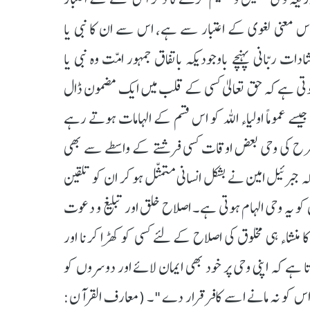
س معنی لغوی کے اعتبار سے ہے، اس سے ان کا نبی یا
ات ربّانی پہنچے باوجودیکہ باتفاق جمہور امّت وہ نبی یا
ہوتی ہے کہ حق تعالیٰ کسی کے قلب میں ایک مضمون ڈال
ے عموماً اولیاء اللہ کو اس قسم کے الہامات ہوتے رہے
 طرح کی وحی بعض اوقات کسی فرشتے کے واسطے سے بھی
برئیل امین نے بشکل انسانی متمثّل ہو کر ان کو تلقین
 یہ وحی الہام ہوتی ہے۔ اصلاح خلق اور تبلیغ و دعوت
نشاء ہی مخلوق کی اصلاح کے لئے کسی کو کھڑا کرنا اور
 ہے کہ اپنی وحی پر خود بھی ایمان لائے اور دوسروں کو
 جو اس کو نہ مانے اسے کافر قرار دے"۔ (معارف القرآن: