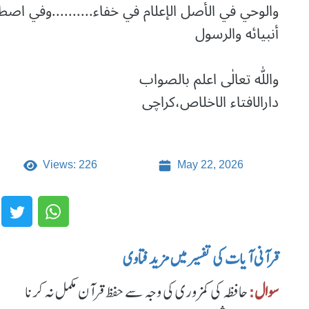
والوحي في الأصل الإعلام في خفاء..........وفي اصط
أنبيائه والرسول
واللّٰه تعالٰی اعلم بالصواب
دارالافتاء الاخلاص،کراچی
Views: 226
May 22, 2026
قرآنی آیات کی تفسیر میں مزید فتاوی
سوال:
حافظہ کی کمزوری کی وجہ سے حفظ قرآن مکمل نہ کرنا