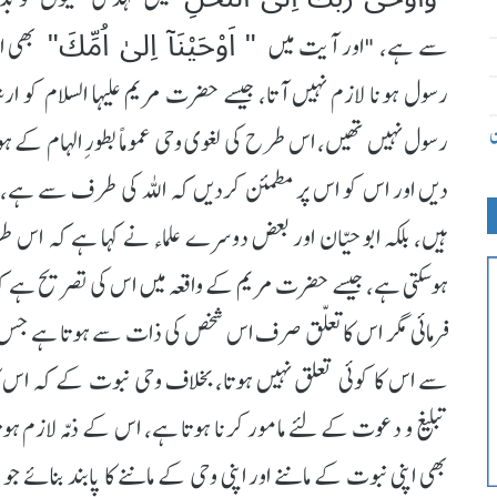
" اَوْحَيْنَآ اِلیٰ اُمِّكَ"
سے ہے، "اور آیت میں
بھی ا
رسول ہونا لازم نہیں آتا، جیسے حضرت مریم علیہا السلام کو ارشاد
ن
رسول نہیں تھیں، اس طرح کی لغوی وحی عموماً بطورِ الہام کے 
دیں اور اس کو اس پر مطمئن کردیں کہ اللہ کی طرف سے ہے، جیس
ہیں، بلکہ ابو حیّان اور بعض دوسرے علماء نے کہا ہے کہ اس
ہوسکتی ہے، جیسے حضرت مریم کے واقعہ میں اس کی تصریح ہے کہ ج
فرمائی مگر اس کا تعلّق صرف اس شخص کی ذات سے ہوتا ہے جس کو
سے اس کا کوئی تعلق نہیں ہوتا، بخلاف وحی نبوت کے کہ اس کا م
تبلیغ و دعوت کے لئے مامور کرنا ہوتا ہے، اس کے ذمّہ لازم ہوتا
بھی اپنی نبوت کے ماننے اور اپنی وحی کے ماننے کا پابند بنائے