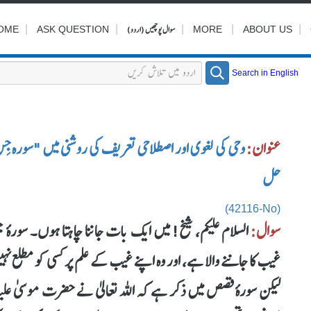
|
|
|
سوال پوچھیں (اردو)
|
|
OME
ASK QUESTION
MORE
ABOUT US
Search in English
عنوان:
وحی کی لغوی اور اصطلاحی تعریف کی روشنی میں "سورہ جِن
حل
(42116-No)
سوال:
غیب کا جاننے والا ہے، اور وہ اپنے غیب کے علم پر کسی کو مطلع 
لیکن سورۂ قصص میں ذکر ہے کہ اللہ تعالیٰ نے حضرت موسیٰ علیہ ال