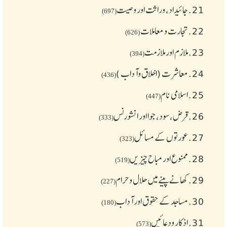
21.
جائیداد، وراثت اور وصیت
(697)
22.
تجارت و معاملات
(626)
23.
ملازم اور ملازمت
(394)
24.
معاشرت (اخلاق وآداب )
(436)
25.
اسلامی نام
(447)
26.
قرض،سود، جوا اور انشورنس
(333)
27.
عورتوں کے مسائل
(323)
28.
ممنوع اور مباح چیز یں
(519)
29.
کھانے پینے میں حلال و حرام
(227)
30.
مساجد کے حقوق اور آداب
(180)
31.
اذکار ودعائیں
(573)