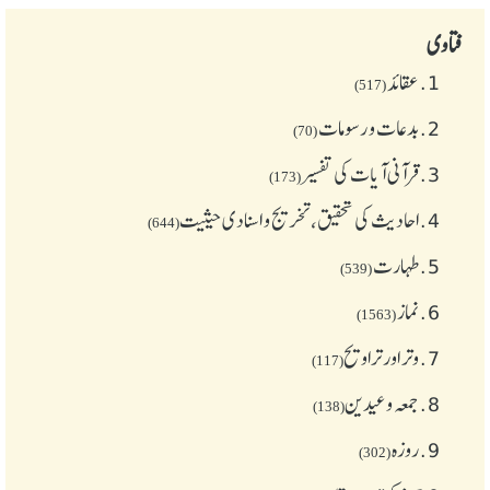
فتاوی
1.
عقائد
(517)
2.
بدعات و رسومات
(70)
3.
قرآنی آیات کی تفسیر
(173)
4.
احادیث کی تحقیق، تخریج و اسنادی حیثیت
(644)
5.
طهارت
(539)
6.
نماز
(1563)
7.
وتر اور تراویح
(117)
8.
جمعہ وعیدین
(138)
9.
روزہ
(302)