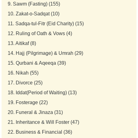
9.
Sawm (Fasting) (155)
10.
Zakat-o-Sadqat (10)
11.
Sadqa-tul-Fitr (Eid Charity) (15)
12.
Ruling of Oath & Vows (4)
13.
Aitikaf (8)
14.
Hajj (Pilgrimage) & Umrah (29)
15.
Qurbani & Aqeeqa (39)
16.
Nikah (55)
17.
Divorce (25)
18.
Iddat(Period of Waiting) (13)
19.
Fosterage (22)
20.
Funeral & Jinaza (31)
21.
Inheritance & Will Foster (47)
22.
Business & Financial (36)