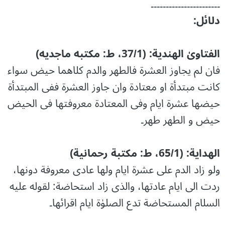
۔۔۔۔۔۔۔۔۔۔۔۔۔۔۔۔۔۔۔۔۔۔۔
دلائل:
الفتاویٰ الھندية: (37/1، ط: مکتبه ماجدیه)
فان لم یجاوز العشرۃ فالطھر والدم کلاھما حیض سواء
کانت مبتدأۃ او معتادۃ وان جاوز العشرۃ ففی المبتدأۃ
حیضھا عشرۃ ایام وفی المعتادۃ معروفتھا فی الحیض
حیض و الطھر طھر۔
الھدایة: (65/1، ط: مکتبة رحمانیة)
ولو زاد الدم علی عشرۃ ایام ولھا عادی معروفة دونھا،
ردت الی ایام عادتھا، والذی زاد استحاضة: لقوله علیه
السلام المستحاضة تدع الصلوٰۃ ایام اقرائھا۔