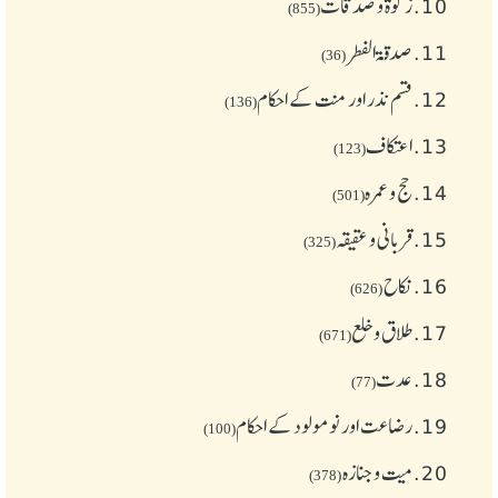
10.
زکوة و صدقات
(855)
11.
صدقۃ الفطر
(36)
12.
قسم نذر اور منت کے احکام
(136)
13.
اعتکاف
(123)
14.
حج و عمرہ
(501)
15.
قربانی و عقیقہ
(325)
16.
نکاح
(626)
17.
طلاق و خلع
(671)
18.
عدت
(77)
19.
رضاعت اور نومولود کے احکام
(100)
20.
میت و جنازہ
(378)