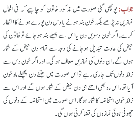
جواب:
پوچھی گئی صورت میں مذکور خاتون کو چاہیے کہ فی الحال
نمازیں نہ پڑھے بلکہ خون بند ہونے یا دس دن پورے ہونے کا انتظار
کرے، اگر خون دسویں دن یا اس سے پہلے بند ہو جائے تو خاتون کی
حیض کی عادت تبدیل ہوجانے کی وجہ سے تمام دن حیض کے شمار
ہوں گے، ان دنوں کی نمازیں معاف ہو گی۔ اور اگر خون دس سے
زائد دنوں تک جاری رہے تو اس صورت میں جتنے دن پچھلے ماہ خون
آیا تھا، اس ماہ بھی اتنے ہی دن حیض کے شمار ہوں گے اور اس سے
زائد خون استحاضہ کا شمار ہوگا، اس صورت میں استحاضہ کے دنوں کی
چھوٹی ہوئی نمازوں کی قضا کرنی ہوں گی۔