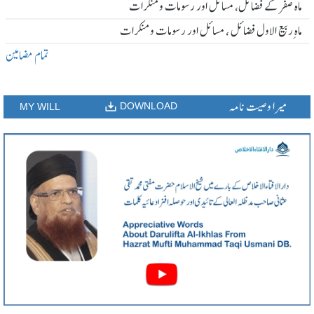
ماہ صفر کے فضائل، مسائل اور رسومات و منکرات
ماہ ِربیع الاول فضائل ، مسائل اور رسومات و منکرات
تمام مضامین
میرا وصیت نامہ
DOWNLOAD
MY WILL