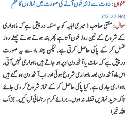
عنوان:
عادت سے زائد خون آنے کی صورت میں نمازوں کا حکم
(42122-No)
سوال:
مفتی صاحب! میری اہلیہ کو یہ مسئلہ درپیش ہے کہ ماہواری
کے شروع کے تین روز خون آتا ہے پھر بند ہوتے ہوتے چھٹے روز
غسل کر کے پاکی حاصل کرتی ہے، لیکن چند ماہ سے یہ صورت
درپیش ہے کہ سات یا آٹھ دن اوپر ہو جاتے ہیں ماہواری نہیں آتی،
اس ماہ آٹھ دن بعد ماہواری شروع ہوئی اور اب آٹھ دن ہو گئے ہیں
ماہواری جاری ہے، کیا پاکی حاصل کر کے نماز شروع کر دی جائے
تاکہ مزید نمازیں قضاء نہ ہوں۔ برائے کرم رہنمائی فرمائیں۔ جزاک
اللہ خیرا