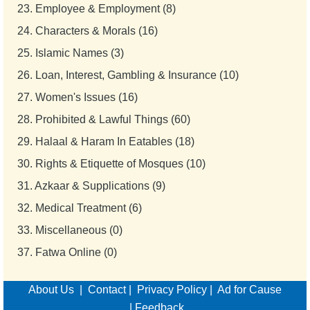
23.
Employee & Employment (8)
24.
Characters & Morals (16)
25.
Islamic Names (3)
26.
Loan, Interest, Gambling & Insurance (10)
27.
Women's Issues (16)
28.
Prohibited & Lawful Things (60)
29.
Halaal & Haram In Eatables (18)
30.
Rights & Etiquette of Mosques (10)
31.
Azkaar & Supplications (9)
32.
Medical Treatment (6)
33.
Miscellaneous (0)
37.
Fatwa Online (0)
About Us
|
Contact
|
Privacy Policy
|
Ad for Cause
|
Feedback