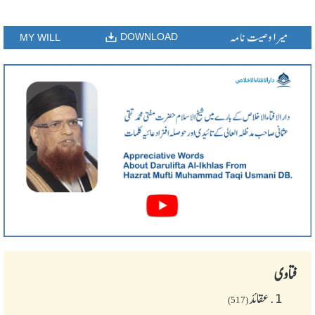
میرا وصیت نامہ
DOWNLOAD
MY WILL
فتاوی
1.
عقائد
(517)