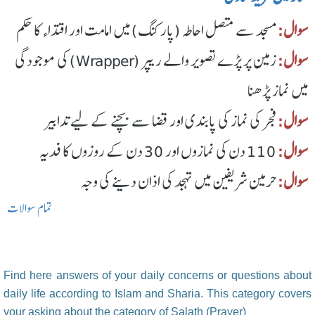
سوال:
مسجد سے متصل احاطہ (پارکنگ) میں امامت اور اقتداء کا حکم
سوال:
زمین پر پڑے تصویر والے ریپر (Wrapper) کی موجودگی
میں نماز پڑھنا
سوال:
فجر کی نماز کی پابندی اور قضا سے بچنے کے لیے تدابیر
سوال:
110 دن کی نمازوں اور 30 دن کے روزوں کا فدیہ
سوال:
حرمین شریفین میں تہجد کی اذان دینے کی وجہ
تمام سوالات
Find here answers of your daily concerns or questions about
daily life according to Islam and Sharia. This category covers
your asking about the category of Salath (Prayer)