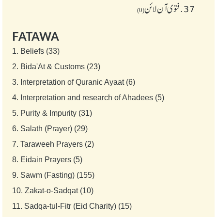
37.
فتوی آن لائن
(0)
FATAWA
1.
Beliefs (33)
2.
Bida'At & Customs (23)
3.
Interpretation of Quranic Ayaat (6)
4.
Interpretation and research of Ahadees (5)
5.
Purity & Impurity (31)
6.
Salath (Prayer) (29)
7.
Taraweeh Prayers (2)
8.
Eidain Prayers (5)
9.
Sawm (Fasting) (155)
10.
Zakat-o-Sadqat (10)
11.
Sadqa-tul-Fitr (Eid Charity) (15)