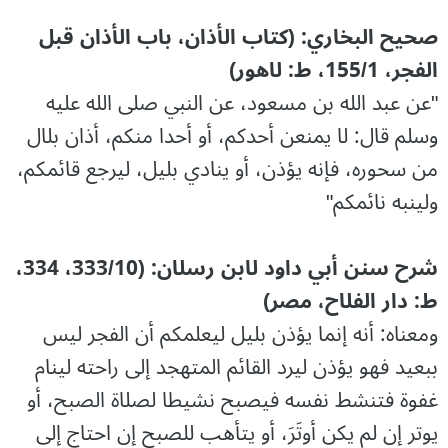
صحيح البخاري: (كتاب الأذان، باب الأذان قبل
الفجر، 155/1، ط: لاهور)
"عن عبد الله بن مسعود، عن النبي صلى الله عليه
وسلم قال: لا يمنعن أحدكم، أو أحدا منكم، أذان بلال
من سحوره، فإنه يؤذن، أو ينادي بليل، ليرجع قائمكم،
ولينبه نائمكم"
شرح سنن أبي داود لابن رسلان: (333/10، 334،
ط: دار الفلاح، مصر)
ومعناه: أنه إنما يؤذن بليل ليعلمكم أن الفجر ليس
ببعيد فهو يؤذن ليرد القائم المتهجد إلى راحته لينام
غفوة فتنشط نفسه فيصبح نشيطا لصلاة الصبح، أو
يوتر إن لم يكن أوتَرَ، أو يتأهب للصبح إن احتاج إلى