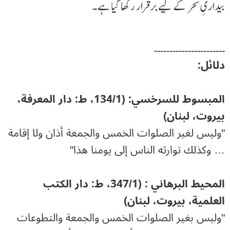
بیداریِ سحر کے لیے برقرار رکھا گیا ہے۔
۔۔۔۔۔۔۔۔۔۔۔۔۔۔۔۔۔۔۔۔۔۔۔
دلائل:
المبسوط للسرخسي: (134/1، ط: دار المعرفة،
بيروت، لبنان)
"وليس لغير الصلوات الخمس والجمعة أذان ولا إقامة
… وكذلك توارثه الناس إلى يومنا هذا"
المحيط البرهاني : (347/1، ط: دار الكتب
العلمية، بيروت، لبنان)
"وليس بغير الصلوات الخمس والجمعة والتطوعات