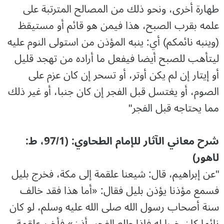
طهارة أخرى، ونحو ذلك من المصالح المترتبة على
علمه بقرب الصبح، هذا فيمن هو قائم أو مستيقظ
(وينبه نائمكم) أي: ينبه المؤذن من استولى النوم عليه
ليتأهب للصبح أيضا فيفعل ما أراده من تهجد قليل
أو إيتار إن لم يكن أوتر، أو تسحر إن كان عزم على
الصوم، أو يغتسل قبل الفجر إن كان جنبا، أو غير ذلك
مما يحتاجه قبل الفجر"
شرح معاني الآثار للإمام الطحاوي: (97/1، ط:
لاهور)
"عن إبراهيم، قال: شيعنا علقمة إلى مكة، فخرج بليل
فسمع مؤذنا يؤذن بليل فقال: «أما هذا فقد خالف
سنة أصحاب رسول الله صلى الله عليه وسلم، لو كان
نائما كان خيرا له فإذا طلع الفجر، أذن» فأخبر علقمة