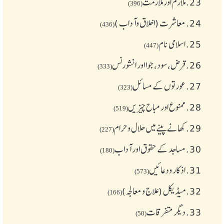
23.
ملازم اور ملازمت
(396)
24.
معاشرت (اخلاق وآداب )
(436)
25.
اسلامی نام
(447)
26.
قرض،سود، جوا اور انشورنس
(333)
27.
عورتوں کے مسائل
(323)
28.
ممنوع اور مباح چیز یں
(519)
29.
کھانے پینے میں حلال و حرام
(227)
30.
مساجد کے حقوق اور آداب
(180)
31.
اذکار ودعائیں
(573)
32.
میڈیکل (علاج و معالجہ)
(166)
33.
دیگر متفرقات
(50)