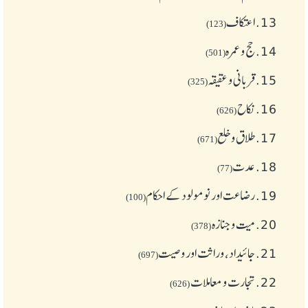
13.
اعتکاف
(123)
14.
حج و عمرہ
(501)
15.
قربانی و عقیقہ
(325)
16.
نکاح
(626)
17.
طلاق و خلع
(671)
18.
عدت
(77)
19.
رضاعت اور نومولود کے احکام
(100)
20.
میت و جنازہ
(378)
21.
جائیداد، وراثت اور وصیت
(697)
22.
تجارت و معاملات
(626)