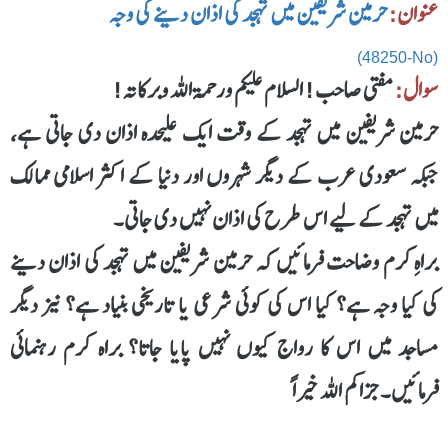
عنوان:
حرمین شریفین میں تہجد کی اذان دینے کی وجہ
(48250-No)
سوال:
مفتی صاحب! السلام علیکم ورحمۃ اللہ وبرکاتہ!
حرمین شریفین میں تہجد کے وقت ایک علیحدہ اذان دی جاتی ہے،
جبکہ سعودی عرب کے دیگر شہروں اور دنیا کے اکثر اسلامی ممالک
میں تہجد کے لیے اس طرح کی اذان نہیں دی جاتی۔
براہِ کرم وضاحت فرمائیں کہ حرمین شریفین میں تہجد کی اذان دینے
کی کیا وجہ ہے؟ کیا اس کی کوئی شرعی یا تاریخی بنیاد ہے؟ نیز دیگر
مساجد میں اس کا رواج کیوں نہیں پایا جاتا؟ براہ کرم رہنمائی
فرمائیں۔ جزاکم اللہ خیراً