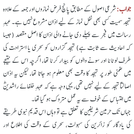
جواب:
شرعی اصول کے مطابق پانچ فرض نمازوں اورجمعہ کے علاوہ
تہجد سمیت کسی بھی نفل نماز کے لیے اذان مشروع نہیں ہے۔ عہدِ
رسالت میں فجر سے پہلے دی جانے والی اذان کا اصل مقصد (جیسا
کہ احادیث سے ثابت ہے) تہجد گزاروں کو سحری یا استراحت کی
طرف لوٹانا اور سونے والوں کو بیدار کرنا تھا، اگرچہ اس کے نتیجے
میں ضمنی طور پر تہجد کا وقت بھی معلوم ہو جاتا تھا، لیکن یہ اذان
اصالتاً تہجد کے لیے نہیں تھی، یہی وجہ ہے کہ عہدِ خلفائے راشدینؓ
میں التباس کے خوف سے یہ عمل متروک ہو گیا تھا۔
جہاں تک حرمین شریفین کا تعلق ہے تو وہاں اس قدیم نبوی طریقے
کی یادگار کو زائرین کی سہولت، سحری کے وقت کی اطلاع اور