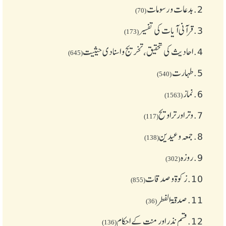
2.
بدعات و رسومات
(70)
3.
قرآنی آیات کی تفسیر
(173)
4.
احادیث کی تحقیق، تخریج و اسنادی حیثیت
(645)
5.
طهارت
(540)
6.
نماز
(1563)
7.
وتر اور تراویح
(117)
8.
جمعہ وعیدین
(138)
9.
روزہ
(302)
10.
زکوة و صدقات
(855)
11.
صدقۃ الفطر
(36)
12.
قسم نذر اور منت کے احکام
(136)