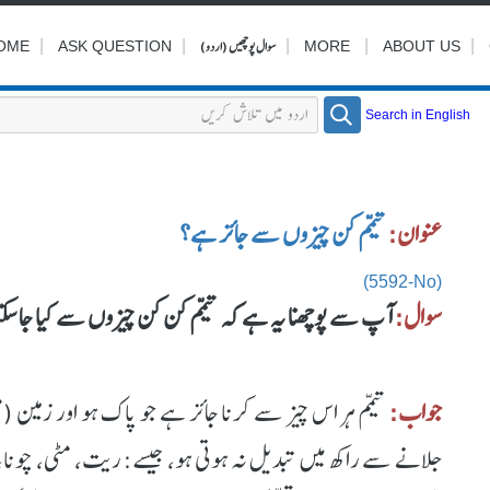
|
|
|
سوال پوچھیں (اردو)
|
|
OME
ASK QUESTION
MORE
ABOUT US
Search in English
عنوان:
تیمم کن چیزوں سے جائز ہے؟
(5592-No)
سوال:
آپ سے پوچھنا یہ ہے کہ تیمم کن کن چیزوں سے کیا جاسک
جواب:
تیمم ہر اس چیز سے کرنا جائز ہے جو پاک ہو اور زمین (م