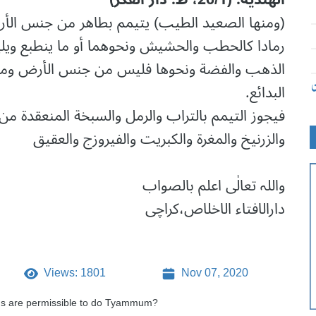
(ومنها الصعيد الطيب) يتيمم بطاهر من جنس الأر
رمادا كالحطب والحشيش ونحوهما أو ما ينطبع ويلي
الذهب والفضة ونحوها فليس من جنس الأرض وما 
ن
البدائع.
فيجوز التيمم بالتراب والرمل والسبخة المنعقدة من
والزرنيخ والمغرة والكبريت والفيروزج والعقيق
واللہ تعالٰی اعلم بالصواب
دارالافتاء الاخلاص،کراچی
Views: 1801
Nov 07, 2020
gs are permissible to do Tyammum?