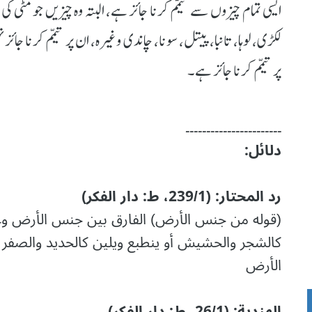
ایسی تمام چیزوں سے تیمم کرنا جائز ہے، البتہ وہ چیزیں جو مٹی 
لکڑی، لوہا، تانبا، پیتل، سونا، چاندی وغیرہ، ان پر تیمم کرنا جائ
پر تیمم کرنا جائز ہے۔
۔۔۔۔۔۔۔۔۔۔۔۔۔۔۔۔۔۔۔۔۔۔۔
دلائل:
رد المحتار: (239/1، ط: دار الفکر)
(قوله من جنس الأرض) الفارق بين جنس الأرض وغيره
كالشجر والحشيش أو ينطبع ويلين كالحديد والصف
الأرض
الھندیة: (26/1، ط: دار الفکر)