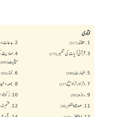
فتاوی
1.
عقائد
2.
بدعات و 
(517)
3.
قرآنی آیات کی تفسیر
4.
احادیث کی
(173)
حیثیت
(645)
5.
طهارت
6.
نماز
(1563)
(540)
7.
وتر اور تراویح
8.
جمعہ وعی
(117)
9.
روزہ
10.
زکوة و
(302)
11.
صدقۃ الفطر
12.
قسم نذر
(36)
13.
اعتکاف
14.
حج و عمر