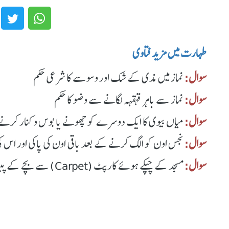
طهارت میں مزید فتاوی
سوال:
نماز میں مذی کے شک اور وسوسے کا شرعی حکم
سوال:
نماز سے باہر قہقہہ لگانے سے وضو کا حکم
سوال:
میاں بیوی کا ایک دوسرے کو چھونے یا بوس و کنار کرنے 
سوال:
نجس اون کو الگ کرنے کے بعد باقی اون کی پاکی اور اس کی
سوال:
مسجد کے چپکے ہوئے کارپٹ (Carpet) سے بچے کے پیشاب یا پاخانے کو پاک کرنے کا طریقہ