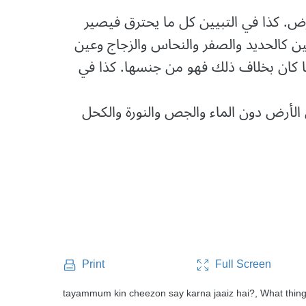
ض. كذا في التبيين كل ما يحترق فيصير
ن كالحديد والصفر والنحاس والزجاج وعين
كان بخلاف ذلك فهو من جنسها. كذا في
 الأرض دون الماء والجص والنورة والكحل
Full Screen
Print
tayammum kin cheezon say karna jaaiz hai?, What thin