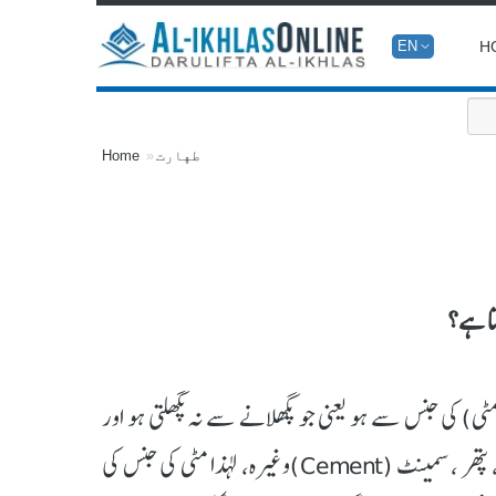
H
EN
طهارت
Home
تا ہے؟
ٹی) کی جنس سے ہو یعنی جو پگھلانے سے نہ پگھلتی ہو اور
جلانے سے راکھ میں تبدیل نہ ہوتی ہو، جیسے: ریت، مٹی، چونا، پتھر ، سمینٹ (Cement)وغیرہ، لہذا مٹی کی جنس کی