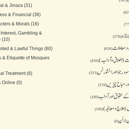
(501)
al & Jinaza (31)
ess & Financial (36)
cters & Morals (16)
 Interest, Gambling &
نازہ
(378)
 (10)
و معاملات
bited & Lawful Things (60)
(626)
s & Etiquette of Mosques
 (اخلاق وآداب )
(436)
د، جوا اور انشورنس
(333)
al Treatment (6)
ور مباح چیز یں
 Online (0)
(519)
کے حقوق اور آداب
(180)
(علاج و معالجہ)
(166)
ن لائن
(0)