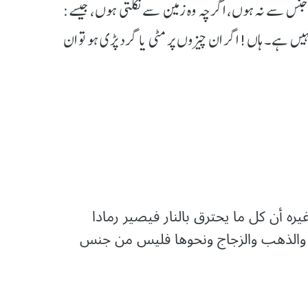
کی جنس سے نہ ہوں، اگرچہ وہ زمین سے نکلتی ہوں، جیسے:
ز نہیں ہے۔ ہاں! اگر ان چیزوں پر مٹی یا گرد پڑی ہو تو ان
 أن كل ما يحترق بالنار فيصير رمادا
ر والذهب والزجاج ونحوها فليس من جنس