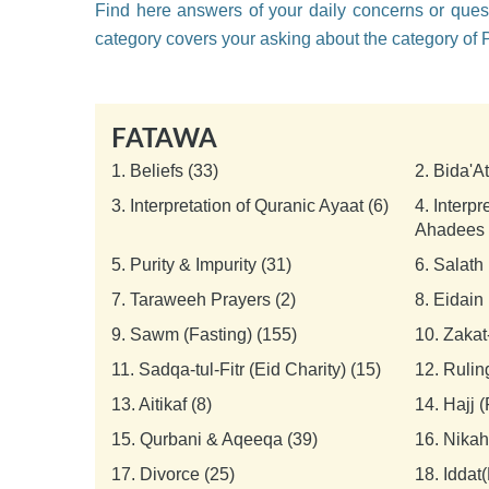
Find here answers of your daily concerns or quest
category covers your asking about the category of P
FATAWA
1.
Beliefs (33)
2.
Bida'A
3.
Interpretation of Quranic Ayaat (6)
4.
Interpr
Ahadees 
5.
Purity & Impurity (31)
6.
Salath 
7.
Taraweeh Prayers (2)
8.
Eidain 
9.
Sawm (Fasting) (155)
10.
Zakat
11.
Sadqa-tul-Fitr (Eid Charity) (15)
12.
Rulin
13.
Aitikaf (8)
14.
Hajj 
15.
Qurbani & Aqeeqa (39)
16.
Nikah
17.
Divorce (25)
18.
Iddat(