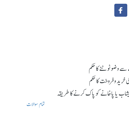
سے وضو ٹوٹنے کا حکم
 خرید و فروخت کا حکم
تمام سوالات