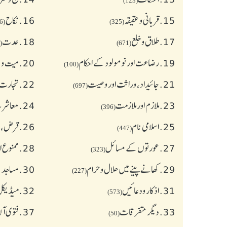
(123)
15.
قربانی و عقیقہ
16.
نکاح
(626)
(325)
17.
طلاق و خلع
18.
عدت
(77)
(671)
19.
رضاعت اور نومولود کے احکام
20.
میت و ج
(100)
21.
جائیداد، وراثت اور وصیت
22.
تجارت 
(697)
23.
ملازم اور ملازمت
24.
معاشرت
(396)
25.
اسلامی نام
26.
قرض،سو
(447)
27.
عورتوں کے مسائل
28.
ممنوع ا
(323)
29.
کھانے پینے میں حلال و حرام
30.
مساجد 
(227)
31.
اذکار ودعائیں
32.
میڈیکل 
(573)
33.
دیگر متفرقات
37.
فتوی آ
(50)