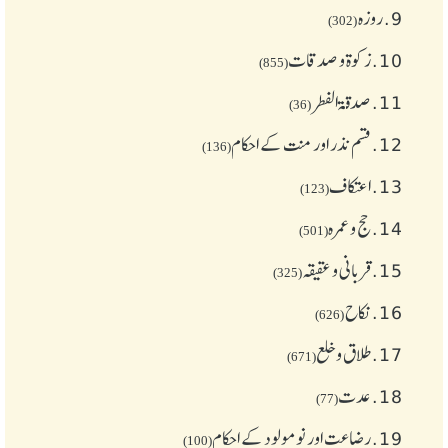
9.
روزہ
(302)
10.
زکوة و صدقات
(855)
11.
صدقۃ الفطر
(36)
12.
قسم نذر اور منت کے احکام
(136)
13.
اعتکاف
(123)
14.
حج و عمرہ
(501)
15.
قربانی و عقیقہ
(325)
16.
نکاح
(626)
17.
طلاق و خلع
(671)
18.
عدت
(77)
19.
رضاعت اور نومولود کے احکام
(100)