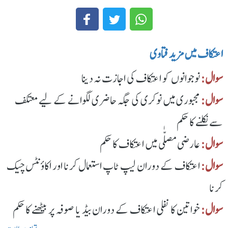
اعتکاف میں مزید فتاوی
سوال:
نوجوانوں کو اعتکاف کی اجازت نہ دینا
سوال:
مجبوری میں نوکری کی جگہ حاضری لگوانے کے لیے معتکف
سے نکلنے کا حکم
سوال:
عارضی مصلّٰی میں اعتکاف کا حکم
سوال:
اعتکاف کے دوران لیپ ٹاپ استعمال کرنا اور اکاؤنٹس چیک
کرنا
سوال:
خواتین کا نفلی اعتکاف کے دوران بیڈ یا صوفہ پر بیٹھنے کا حکم