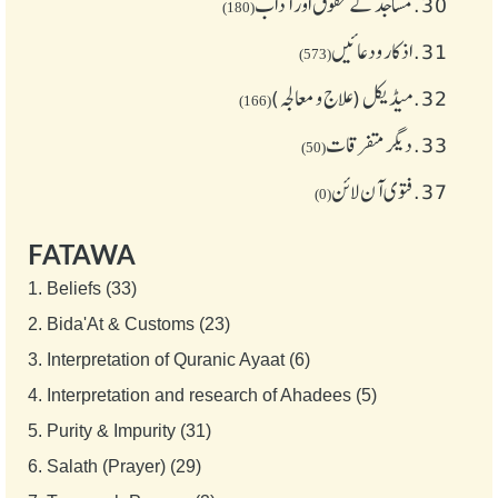
30.
مساجد کے حقوق اور آداب
(180)
31.
اذکار ودعائیں
(573)
32.
میڈیکل (علاج و معالجہ)
(166)
33.
دیگر متفرقات
(50)
37.
فتوی آن لائن
(0)
FATAWA
1.
Beliefs (33)
2.
Bida'At & Customs (23)
3.
Interpretation of Quranic Ayaat (6)
4.
Interpretation and research of Ahadees (5)
5.
Purity & Impurity (31)
6.
Salath (Prayer) (29)