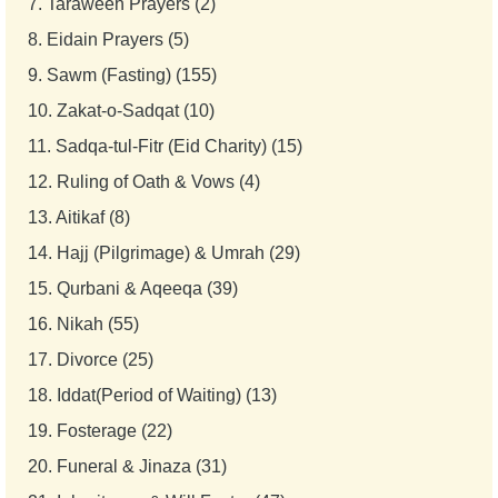
7.
Taraweeh Prayers (2)
8.
Eidain Prayers (5)
9.
Sawm (Fasting) (155)
10.
Zakat-o-Sadqat (10)
11.
Sadqa-tul-Fitr (Eid Charity) (15)
12.
Ruling of Oath & Vows (4)
13.
Aitikaf (8)
14.
Hajj (Pilgrimage) & Umrah (29)
15.
Qurbani & Aqeeqa (39)
16.
Nikah (55)
17.
Divorce (25)
18.
Iddat(Period of Waiting) (13)
19.
Fosterage (22)
20.
Funeral & Jinaza (31)