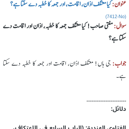
عنوان:
کیا معتکف اذان، اقامت، اور جمعہ کا خطبہ دے سکتا ہے؟
(7412-No)
سوال:
مفتی صاحب! کیا معتکف جمعہ کا خطبہ، اذان اور اقامت دے
سکتا ہے؟
جواب:
جی ہاں! معتکف اذان، اقامت اور جمعہ کا خطبہ دے سکتا
ہے۔
۔۔۔۔۔۔۔۔۔۔۔۔۔۔۔۔۔۔۔۔۔۔۔
دلائل:
الفتاوی الھندیۃ: (الباب السابع فی الاعتکاف،