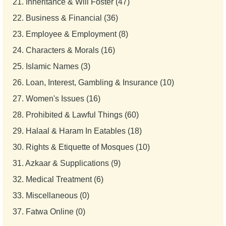
21.
Inheritance & Will Foster (47)
22.
Business & Financial (36)
23.
Employee & Employment (8)
24.
Characters & Morals (16)
25.
Islamic Names (3)
26.
Loan, Interest, Gambling & Insurance (10)
27.
Women's Issues (16)
28.
Prohibited & Lawful Things (60)
29.
Halaal & Haram In Eatables (18)
30.
Rights & Etiquette of Mosques (10)
31.
Azkaar & Supplications (9)
32.
Medical Treatment (6)
33.
Miscellaneous (0)
37.
Fatwa Online (0)