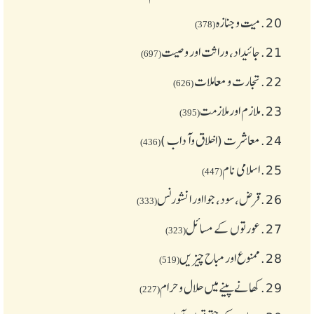
20.
میت و جنازہ
(378)
21.
جائیداد، وراثت اور وصیت
(697)
22.
تجارت و معاملات
(626)
23.
ملازم اور ملازمت
(395)
24.
معاشرت (اخلاق وآداب )
(436)
25.
اسلامی نام
(447)
26.
قرض،سود، جوا اور انشورنس
(333)
27.
عورتوں کے مسائل
(323)
28.
ممنوع اور مباح چیز یں
(519)
29.
کھانے پینے میں حلال و حرام
(227)