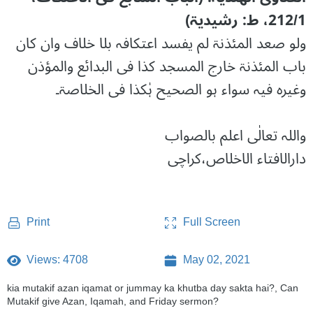
212/1، ط: رشیدیۃ)
ولو صعد المئذنۃ لم یفسد اعتکافہ بلا خلاف وان کان
باب المئذنۃ خارج المسجد کذا فی البدائع والمؤذن
وغیرہ فیہ سواء ہو الصحیح ہٰکذا فی الخلاصۃ۔
واللہ تعالٰی اعلم بالصواب
دارالافتاء الاخلاص،کراچی
Full Screen
Print
Views: 4708
May 02, 2021
kia mutakif azan iqamat or jummay ka khutba day sakta hai?, Can
Mutakif give Azan, Iqamah, and Friday sermon?