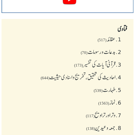
فتاوی
1.
عقائد
(517)
2.
بدعات و رسومات
(70)
3.
قرآنی آیات کی تفسیر
(173)
4.
احادیث کی تحقیق، تخریج و اسنادی حیثیت
(644)
5.
طهارت
(539)
6.
نماز
(1563)
7.
وتر اور تراویح
(117)
8.
جمعہ وعیدین
(138)