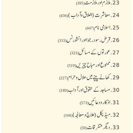
23.
ملازم اور ملازمت
(395)
24.
معاشرت (اخلاق وآداب )
(436)
25.
اسلامی نام
(447)
26.
قرض،سود، جوا اور انشورنس
(333)
27.
عورتوں کے مسائل
(323)
28.
ممنوع اور مباح چیز یں
(519)
29.
کھانے پینے میں حلال و حرام
(227)
30.
مساجد کے حقوق اور آداب
(180)
31.
اذکار ودعائیں
(573)
32.
میڈیکل (علاج و معالجہ)
(166)
33.
دیگر متفرقات
(50)