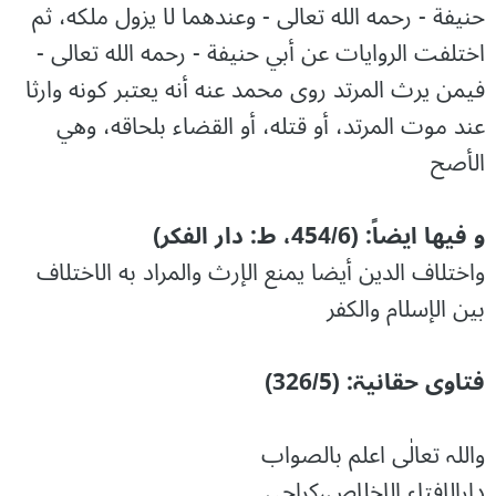
حنيفة - رحمه الله تعالى - وعندهما لا يزول ملكه، ثم
اختلفت الروايات عن أبي حنيفة - رحمه الله تعالى -
فيمن يرث المرتد روى محمد عنه أنه يعتبر كونه وارثا
عند موت المرتد، أو قتله، أو القضاء بلحاقه، وهي
الأصح
و فیھا ایضاً: (454/6، ط: دار الفکر)
واختلاف الدين أيضا يمنع الإرث والمراد به الاختلاف
بين الإسلام والكفر
فتاوی حقانیۃ: (326/5)
واللہ تعالٰی اعلم بالصواب
دارالافتاء الاخلاص،کراچی