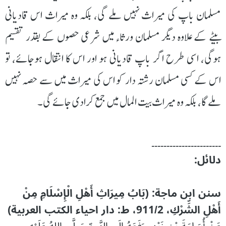
مسلمان باپ کی میراث نہیں ملے گی، بلکہ وہ میراث اس قادیانی
بیٹے کے علاوہ دیگر مسلمان ورثاء میں شرعی حصوں کے بقدر تقسیم
ہوگی، اسی طرح اگر باپ قادیانی ہو اور اس کا انتقال ہوجائے، تو
اس کے کسی مسلمان رشتہ دار کو اس کی میراث میں سے حصہ نہیں
ملے گا، بلکہ وہ میراث بیت المال میں جمع کرادی جائے گی۔
۔۔۔۔۔۔۔۔۔۔۔۔۔۔۔۔۔۔۔۔۔۔۔
دلائل:
سنن ابن ماجة: (بَابُ مِيرَاثِ أَهْلِ الْإِسْلَامِ مِنْ
أَهْلِ الشِّرْكِ، 911/2، ط: دار احياء الكتب العربية)