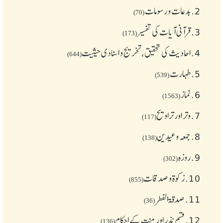
2.
بدعات و رسومات
(70)
3.
قرآنی آیات کی تفسیر
(173)
4.
احادیث کی تحقیق، تخریج و اسنادی حیثیت
(644)
5.
طهارت
(539)
6.
نماز
(1563)
7.
وتر اور تراویح
(117)
8.
جمعہ وعیدین
(138)
9.
روزہ
(302)
10.
زکوة و صدقات
(855)
11.
صدقۃ الفطر
(36)
12.
قسم نذر اور منت کے احکام
(136)