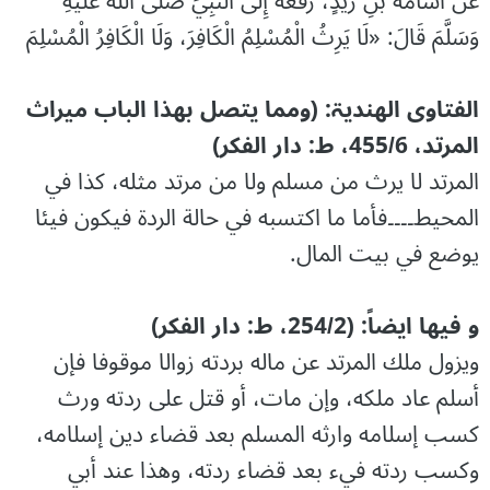
عَنْ أُسَامَةَ بْنِ زَيْدٍ، رَفَعَهُ إِلَى النَّبِيِّ صَلَّى اللهُ عَلَيْهِ
وَسَلَّمَ قَالَ: «لَا يَرِثُ الْمُسْلِمُ الْكَافِرَ، وَلَا الْكَافِرُ الْمُسْلِمَ
الفتاوی الھندیۃ: (ومما يتصل بهذا الباب ميراث
المرتد، 455/6، ط: دار الفکر)
المرتد لا يرث من مسلم ولا من مرتد مثله، كذا في
المحيط۔۔۔۔فأما ما اكتسبه في حالة الردة فيكون فيئا
يوضع في بيت المال.
و فیھا ایضاً: (254/2، ط: دار الفکر)
ويزول ملك المرتد عن ماله بردته زوالا موقوفا فإن
أسلم عاد ملكه، وإن مات، أو قتل على ردته ورث
كسب إسلامه وارثه المسلم بعد قضاء دين إسلامه،
وكسب ردته فيء بعد قضاء ردته، وهذا عند أبي