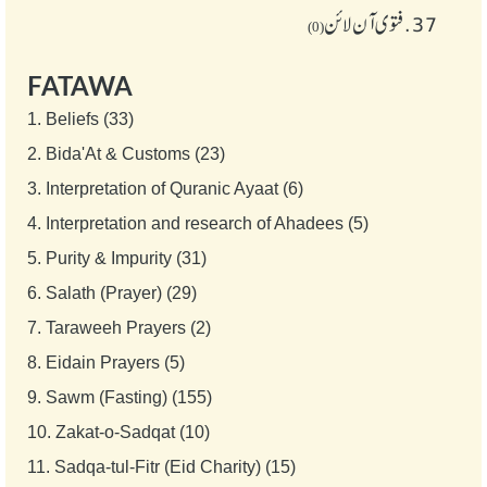
37.
فتوی آن لائن
(0)
FATAWA
1.
Beliefs (33)
2.
Bida'At & Customs (23)
3.
Interpretation of Quranic Ayaat (6)
4.
Interpretation and research of Ahadees (5)
5.
Purity & Impurity (31)
6.
Salath (Prayer) (29)
7.
Taraweeh Prayers (2)
8.
Eidain Prayers (5)
9.
Sawm (Fasting) (155)
10.
Zakat-o-Sadqat (10)
11.
Sadqa-tul-Fitr (Eid Charity) (15)