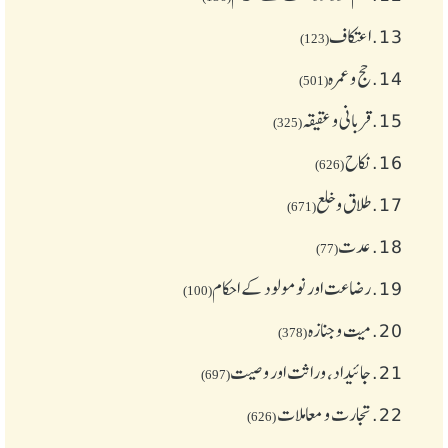
13.
اعتکاف
(123)
14.
حج و عمرہ
(501)
15.
قربانی و عقیقہ
(325)
16.
نکاح
(626)
17.
طلاق و خلع
(671)
18.
عدت
(77)
19.
رضاعت اور نومولود کے احکام
(100)
20.
میت و جنازہ
(378)
21.
جائیداد، وراثت اور وصیت
(697)
22.
تجارت و معاملات
(626)