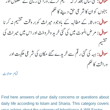
سوال:
کئی سال بعد ترکہ تقسیم کرنے، وراثتی زمین کے حصوں اور
بہنوں کو ان کا شرعی حق دینے کا حکم
سوال:
ورثاء کے مطالبہ کے باوجود میراث کو بر وقت تقسیم نہ کرنا
سوال:
مرض الموت میں کی گئی خرید و فروخت اور اس میں میراث کی
تقسیم
سوال:
ہبہ کی گئی رقم سے خریدے گئے مکان کی شرعی ملکیت اور
وراثت کا حکم
تمام سوالات
Find here answers of your daily concerns or questions about
daily life according to Islam and Sharia. This category covers
your asking about the category of Inheritance & Will Foster