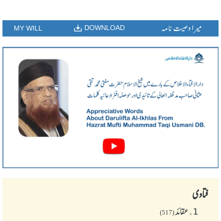
میرا وصیت نامہ
DOWNLOAD
MY WILL
فتاوی
1.
عقائد
(517)