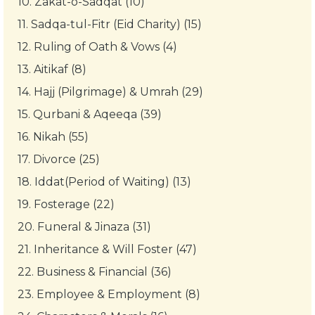
10.
Zakat-o-Sadqat (10)
11.
Sadqa-tul-Fitr (Eid Charity) (15)
12.
Ruling of Oath & Vows (4)
13.
Aitikaf (8)
14.
Hajj (Pilgrimage) & Umrah (29)
15.
Qurbani & Aqeeqa (39)
16.
Nikah (55)
17.
Divorce (25)
18.
Iddat(Period of Waiting) (13)
19.
Fosterage (22)
20.
Funeral & Jinaza (31)
21.
Inheritance & Will Foster (47)
22.
Business & Financial (36)
23.
Employee & Employment (8)