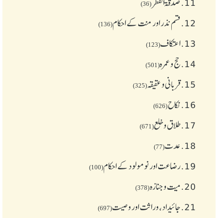
11.
صدقۃ الفطر
(36)
12.
قسم نذر اور منت کے احکام
(136)
13.
اعتکاف
(123)
14.
حج و عمرہ
(501)
15.
قربانی و عقیقہ
(325)
16.
نکاح
(626)
17.
طلاق و خلع
(671)
18.
عدت
(77)
19.
رضاعت اور نومولود کے احکام
(100)
20.
میت و جنازہ
(378)
21.
جائیداد، وراثت اور وصیت
(697)