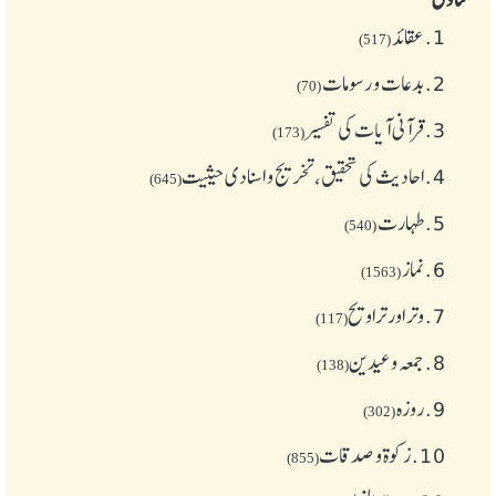
1.
عقائد
(517)
2.
بدعات و رسومات
(70)
3.
قرآنی آیات کی تفسیر
(173)
4.
احادیث کی تحقیق، تخریج و اسنادی حیثیت
(645)
5.
طهارت
(540)
6.
نماز
(1563)
7.
وتر اور تراویح
(117)
8.
جمعہ وعیدین
(138)
9.
روزہ
(302)
10.
زکوة و صدقات
(855)