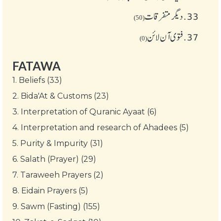
33.
دیگر متفرقات
(50)
37.
فتوی آن لائن
(0)
FATAWA
1.
Beliefs (33)
2.
Bida'At & Customs (23)
3.
Interpretation of Quranic Ayaat (6)
4.
Interpretation and research of Ahadees (5)
5.
Purity & Impurity (31)
6.
Salath (Prayer) (29)
7.
Taraweeh Prayers (2)
8.
Eidain Prayers (5)
9.
Sawm (Fasting) (155)