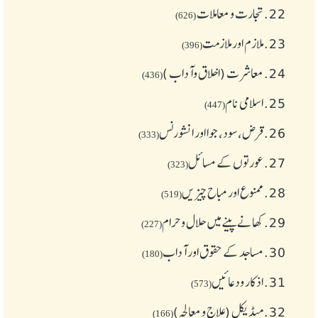
22.
تجارت و معاملات
(626)
23.
ملازم اور ملازمت
(396)
24.
معاشرت (اخلاق وآداب )
(436)
25.
اسلامی نام
(447)
26.
قرض،سود، جوا اور انشورنس
(333)
27.
عورتوں کے مسائل
(323)
28.
ممنوع اور مباح چیز یں
(519)
29.
کھانے پینے میں حلال و حرام
(227)
30.
مساجد کے حقوق اور آداب
(180)
31.
اذکار ودعائیں
(573)
32.
میڈیکل (علاج و معالجہ)
(166)