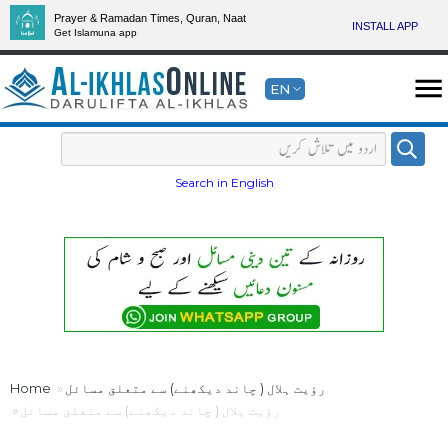
Prayer & Ramadan Times, Quran, Naat
INSTALL APP
Get Islamuna app
EN
Search in English
رؤیت ہلال ( چاند دیکھنے) سے متعلق مسائل
Home
رؤیت ہلال ( چاند دیکھنے) سے متعلق مسائل