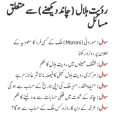
رؤیت ہلال ( چاند دیکھنے) سے متعلق
مسائل
سوال:
مورونی (Moroni) ملک کے کسی فرد کا سعودیہ کے
اعلان پر روزہ رکھنا
سوال:
مختلف مہینوں میں رویت ہلال کا حکم
سوال:
مرکزی رویت ہلال کمیٹی کا فیصلہ ماننا شرعاً لازم ہے
سوال:
"لیلة القدر" ہر ملک کی اپنی تاریخ کے حساب سے ہوگی
سوال:
چاند کے ثبوت میں فلکی حسابات سے مدد لینے کا حکم
سوال:
عرفہ کے دن کا روزہ کس ملک کے حساب سے ہوگا؟