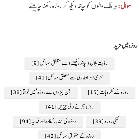
سوال:
ہر ملک والوں کو چاند دیکھ کر روزہ رکھنا چاہیئے
روزہ میں مزید
رؤیت ہلال ( چاند دیکھنے) سے متعلق مسائل [9]
سحری اور افطاری سے متعلق مسائل [41]
روزہ کے مکروہات [15]
جن چیزوں سے روزہ نہیں ٹوٹتا [38]
روزہ توڑنے والی چیزیں [41]
نفلی روزہ [39]
روزہ کی قضاء، کفارہ اور فدیہ [94]
روزہ کے متفرق مسائل [42]