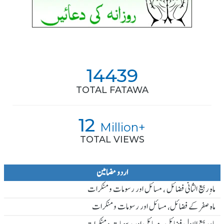
14439
TOTAL FATAWA
12
Million+
TOTAL VIEWS
اردو مضامین
ماہ ِربیع الثانی فضائل ، مسائل اور رسومات و منکرات
ماہ صفر کے فضائل، مسائل اور رسومات و منکرات