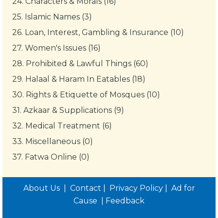
24.
Characters & Morals (16)
25.
Islamic Names (3)
26.
Loan, Interest, Gambling & Insurance (10)
27.
Women's Issues (16)
28.
Prohibited & Lawful Things (60)
29.
Halaal & Haram In Eatables (18)
30.
Rights & Etiquette of Mosques (10)
31.
Azkaar & Supplications (9)
32.
Medical Treatment (6)
33.
Miscellaneous (0)
37.
Fatwa Online (0)
About Us
|
Contact
|
Privacy Policy
|
Ad for
Cause
|
Feedback