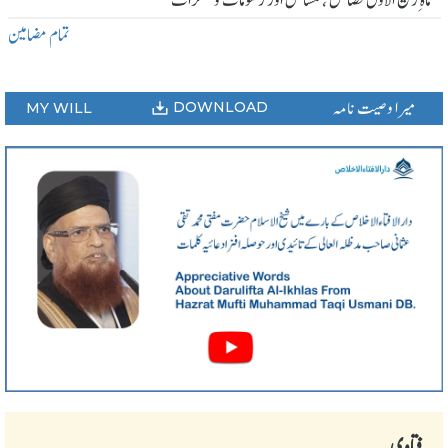
ماہ ِربیع الاول فضائل ، مسائل اور رسومات و منکرات
تمام مضامین
میرا وصیت نامہ
DOWNLOAD
MY WILL
فتاوی