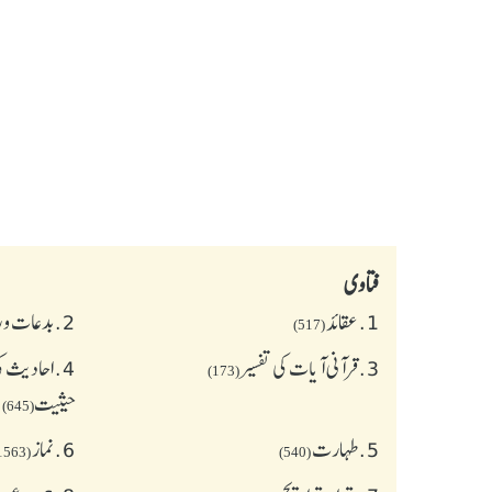
فتاوی
1.
عقائد
2.
بدعات و 
(517)
3.
قرآنی آیات کی تفسیر
4.
احادیث کی
(173)
حیثیت
(645)
5.
طهارت
6.
نماز
(1563)
(540)