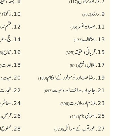
7.
وتر اور تراویح
8.
جمعہ وعی
(117)
9.
روزہ
10.
زکوة و
(302)
11.
صدقۃ الفطر
12.
قسم نذر
(36)
13.
اعتکاف
14.
حج و عمر
(123)
15.
قربانی و عقیقہ
16.
نکاح
(626)
(325)
17.
طلاق و خلع
18.
عدت
(77)
(671)
19.
رضاعت اور نومولود کے احکام
20.
میت و ج
(100)
21.
جائیداد، وراثت اور وصیت
22.
تجارت 
(697)
23.
ملازم اور ملازمت
24.
معاشرت
(396)
25.
اسلامی نام
26.
قرض،سو
(447)
27.
عورتوں کے مسائل
28.
ممنوع ا
(323)