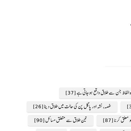
 الفاظ جن سے طلاق واقع ہوجاتی ہے [37]
غصہ، نشہ اور پاگل پن کی حالت میں طلاق دینا [26]
لق کرنا [87]
تین طلاق سے متعلق مسائل [90]