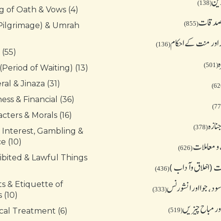
دین
(138)
g of Oath & Vows (4)
 صدقات
(855)
(Pilgrimage) & Umrah
 اور منت کے احکام
(136)
 (55)
ہ
(501)
(Period of Waiting) (13)
al & Jinaza (31)
ess & Financial (36)
cters & Morals (16)
نازہ
(378)
 Interest, Gambling &
e (10)
و معاملات
(626)
ibited & Lawful Things
 (اخلاق وآداب )
(436)
s & Etiquette of
د، جوا اور انشورنس
(333)
 (10)
ور مباح چیز یں
cal Treatment (6)
(519)