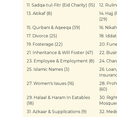
11.
Sadqa-tul-Fitr (Eid Charity) (15)
12.
Rulin
13.
Aitikaf (8)
14.
Hajj 
(29)
15.
Qurbani & Aqeeqa (39)
16.
Nikah
17.
Divorce (25)
18.
Iddat
19.
Fosterage (22)
20.
Funer
21.
Inheritance & Will Foster (47)
22.
Busin
23.
Employee & Employment (8)
24.
Chara
25.
Islamic Names (3)
26.
Loan,
Insuranc
27.
Women's Issues (16)
28.
Proh
(60)
29.
Halaal & Haram In Eatables
30.
Right
(18)
Mosques
31.
Azkaar & Supplications (9)
32.
Medi