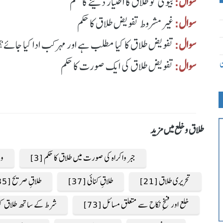
سوال:
بیوی کو طلاق کا اختیار دینے کا حکم
سوال:
غیر مشروط تفویض طلاق کا حکم
سوال:
تفویض طلاق کا کیا مطلب ہے اور مہر کب ادا کیا جائے؟
ن
سوال:
تفویض طلاق کی ایک صورت کا حکم
طلاق و خلع میں مزید
جبر واکراہ کی صورت میں طلاق کا حکم [3]
وہ
تحریری طلاق [21]
طلاقِ کنائی [37]
طلاقِ صریح [35]
خلع اور فسخِ نکاح سے متعلق مسائل [73]
شرط کے ساتھ طلاق کو مع