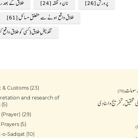
پرورش [26]
نان و نفقہ [24]
طلاق کے بعد رجوع
طلاق واقع ہونے سے متعلق مسائل [61]
تفویضِ طلاق(کسی کو طلاق واقع کرنے
t & Customs (23)
رسومات
(70)
retation and research of
 تحقیق، تخریج و اسنادی
(5)
 (Prayer) (29)
 Prayers (5)
-o-Sadqat (10)