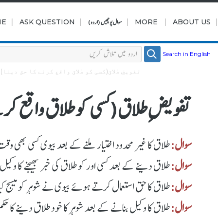
|
|
|
|
ABOUT US
MORE
سوال پوچھیں (اردو)
ASK QUESTION
ME
Search in English
تفویضِ طلاق(کسی کو طلاق واقع کرنے کا حق دینا)
تفویضِ طلاق(کسی کو طلاق واقع کرنے
سوال:
طلاق کا غیر محدود اختیار ملنے کے بعد بیوی کسی بھی وقت
سوال:
طلاق دینے کے بعد کسی اور کو طلاق کی خبر بھیجنے کا وکیل ب
سوال:
طلاق کا حق استعمال کرتے ہوئے بیوی نے شوہر کو میسج ک
سوال:
طلاق کا وکیل بنانے کے بعد شوہر کا خود طلاق دینے کا حکم