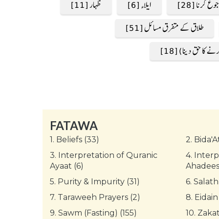
 کرنا [28]
ایلاء [6]
ظہار [11]
طلاق کے متفرق مسائل [51]
 کا حق دینا) [18]
FATAWA
1.
Beliefs (33)
2.
Bida'A
3.
Interpretation of Quranic
4.
Interp
Ayaat (6)
Ahadees 
5.
Purity & Impurity (31)
6.
Salath
7.
Taraweeh Prayers (2)
8.
Eidain
9.
Sawm (Fasting) (155)
10.
Zakat