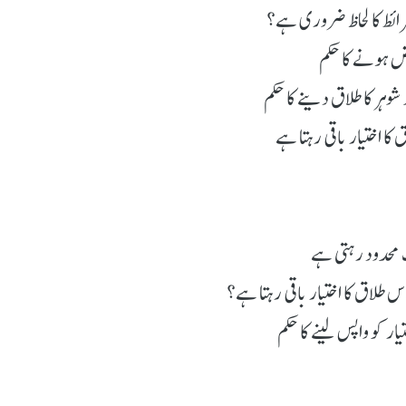
ئط کا لحاظ ضروری ہے؟
ہر کا طلاق دینے کا حکم
 اختیار باقی رہتا ہے
 محدود رہتی ہے
س طلاق کا اختیار باقی رہتا ہے؟
ار کو واپس لینے کا حکم