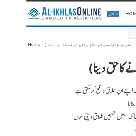
HO
EN
تفویضِ طلاق(کسی کو طلاق واقع کرنے کا حق دینا)
Home
 کا حق دینا)
 اپنے اوپر طلاق واقع کرسکتی ہے
نانا
یا کہ "میں تمہیں طلاق دیتی ہوں"