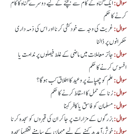
سوال:
ایک گناہ کے کام سے بچنے کے لیے دوسرے گناہ کا کام
کرنے کا حکم
سوال:
غربت کی وجہ سے خودکشی کرنا اور اس کی ذمہ داری
حکمرانوں پر ڈالنا
سوال:
جائز معاملات میں ماضی کے غلط فیصلوں پر ندامت یا
افسوس کرنے کا حکم
سوال:
علم کو چھپانے پر وعید کا اطلاق کب ہوگا؟
سوال:
زنا کے حمل کا اسقاط کرنے کا حکم
سوال:
مسلمان کو فاسق یا کافر کہنا
سوال:
بزرگوں کے مزارات پر جا کر ان کی قبروں کو سجدہ کرنا
سوال:
خوش آمدید کہنے کے لیے مہمان کے سامنے تعظیماً سجدہ