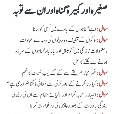
صغیرہ اور کبیرہ گناہ اور ان سے توبہ
سوال:
اپنے گناہوں کے بارے میں کسی کو بتانا
سوال:
لوگوں کے تکلیف دہ رویّوں کی وجہ سے عبادات
ومعمولاتِ زندگی میں کوتاہی اور بار بار گناہوں کے سرزد
ہونے سے نکلنے کا حل
سوال:
غیر مجاز طریقے سے کے گئے لیب ٹیسٹ کا حکم
سوال:
کیا زنا کرنے کے بعد لڑکی سے معافی مانگنا ضروری ہے؟
سوال:
انبیاء، صحابہ کرام اور اولیائے عظام سے ان کی دنیوی
زندگی یا وفات کے بعد دعاؤں کی درخواست کرنا