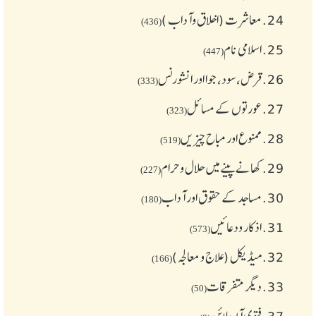
24.
معاشرت (اخلاق وآداب )
(436)
25.
اسلامی نام
(447)
26.
قرض،سود، جوا اور انشورنس
(333)
27.
عورتوں کے مسائل
(323)
28.
ممنوع اور مباح چیز یں
(519)
29.
کھانے پینے میں حلال و حرام
(227)
30.
مساجد کے حقوق اور آداب
(180)
31.
اذکار ودعائیں
(573)
32.
میڈیکل (علاج و معالجہ)
(166)
33.
دیگر متفرقات
(50)
37.
فتوی آن لائن