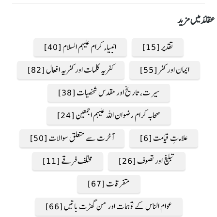
عقائد میں مزید
تقدیر [15]
انبیاء کرام علیہم السلام [40]
ایمان اور کفر [55]
کفریہ کلمات اور کفریہ افعال [82]
سیرت، تاریخ اور مقدس شخصیات [38]
صحابہ کرام رضوان اللہ علیہم اجمعین [24]
علاماتِ قیامت [6]
آخرت سے متعلق سوالات [50]
تبلیغ اور تصوف [26]
مختلف فرقے [11]
متفرقات [67]
عوام الناس کے توہمات اور من گھڑت باتیں [66]