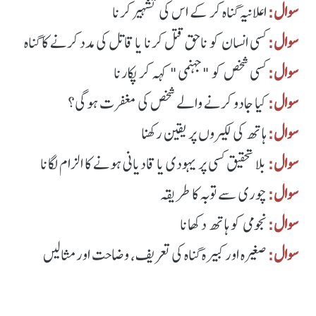
سوال:
اعلانیہ گناہ کر کے اس کی تشہیر کرنا
سوال:
کسی انسان کو ناحق قتل کرنا یا قاتل کی مدد کرنے کا گناہ
سوال:
کسی شخص کو "جہنمی" کہہ کر پکارنا
سوال:
کیا جادو کرنے والے شخص کی مغفرت ہوگی؟
سوال:
ہاتھ کی لکیروں پر یقین رکھنا
سوال:
بلا تحقیق کسی پر یہودی یا قادیانی ہونے کا الزام لگانا
سوال:
چوری سے توبہ کا طریقہ
سوال:
نجومی کو ہاتھ دکھانا
سوال:
صغیرہ اور کبیرہ گناہ کی تعریف، وضاحت اور مثالیں