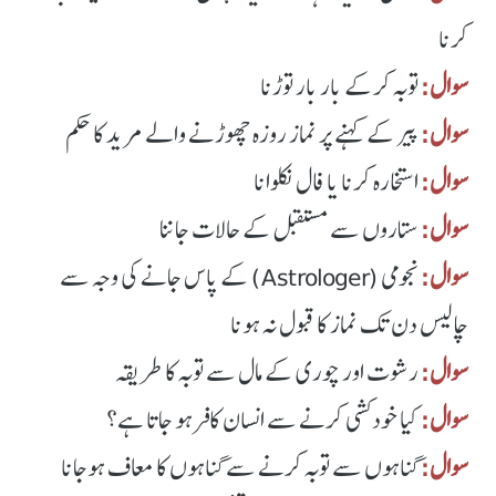
کرنا
سوال:
توبہ کرکے بار بار توڑنا
سوال:
پیر کے کہنے پر نماز روزہ چھوڑنے والے مرید کا حکم
سوال:
استخارہ کرنا یا فال نکلوانا
سوال:
ستاروں سے مستقبل کے حالات جاننا
سوال:
نجومی (Astrologer) کے پاس جانے کی وجہ سے
چالیس دن تک نماز کا قبول نہ ہونا
سوال:
رشوت اور چوری کے مال سے توبہ کا طریقہ
سوال:
کیا خودکشی کرنے سے انسان کافر ہو جاتا ہے؟
سوال:
گناہوں سے توبہ کرنے سے گناہوں کا معاف ہوجانا