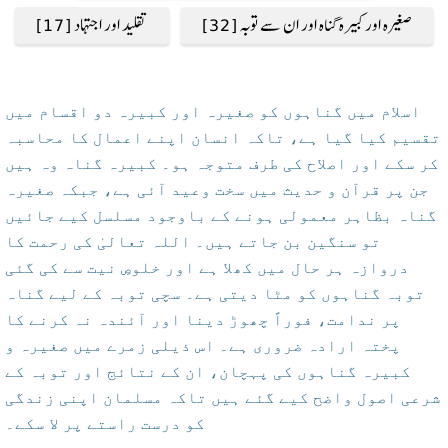
صغیرہ اور کبیرہ گناہ اور ان سے توبہ [32]
تقلید اور اجتہاد [17]
اسلام میں گناہوں کو صغیرہ اور کبیرہ دو اقسام میں
تقسیم کیا گیا ہے، تاکہ انسان اپنے اعمال کا محاسبہ
کر سکے اور اصلاح کی طرف متوجہ ہو۔ کبیرہ گناہ وہ ہیں
جن پر قرآن و حدیث میں سخت وعید آئی ہے، جبکہ صغیرہ
گناہ بظاہر معمولی ہونے کے باوجود مسلسل کیے جائیں
تو سنگین بن جاتے ہیں۔ اللہ تعالیٰ کی رحمت کا
دروازہ ہر حال میں کھلا ہے اور خلوصِ نیت سے کی گئی
توبہ گناہوں کو مٹا دیتی ہے۔ سچی توبہ کے لیے گناہ
پر ندامت، فوراً چھوڑ دینا اور آئندہ نہ کرنے کا
پختہ ارادہ ضروری ہے۔ اس ذیلی زمرے میں صغیرہ و
کبیرہ گناہوں کی پہچان، ان کے نتائج اور توبہ کے
شرعی اصول واضح کیے گئے ہیں تاکہ مسلمان اپنی زندگی
کو درست راستے پر لا سکے۔