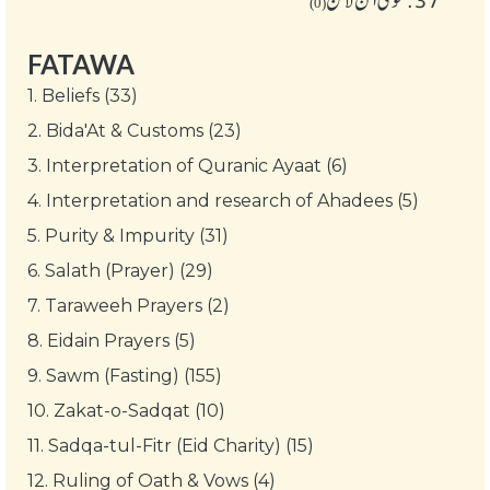
(0)
FATAWA
1.
Beliefs (33)
2.
Bida'At & Customs (23)
3.
Interpretation of Quranic Ayaat (6)
4.
Interpretation and research of Ahadees (5)
5.
Purity & Impurity (31)
6.
Salath (Prayer) (29)
7.
Taraweeh Prayers (2)
8.
Eidain Prayers (5)
9.
Sawm (Fasting) (155)
10.
Zakat-o-Sadqat (10)
11.
Sadqa-tul-Fitr (Eid Charity) (15)
12.
Ruling of Oath & Vows (4)