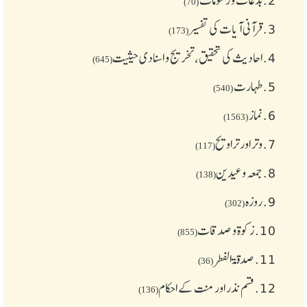
(70)
3.
قرآنی آیات کی تفسیر
(173)
4.
احادیث کی تحقیق، تخریج و اسنادی حیثیت
(645)
5.
طهارت
(540)
6.
نماز
(1563)
7.
وتر اور تراویح
(117)
8.
جمعہ وعیدین
(138)
9.
روزہ
(302)
10.
زکوة و صدقات
(855)
11.
صدقۃ الفطر
(36)
12.
قسم نذر اور منت کے احکام
(136)