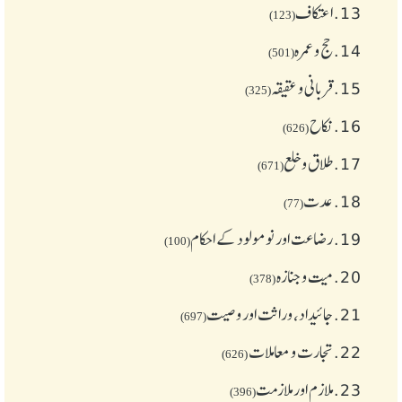
13.
اعتکاف
(123)
14.
حج و عمرہ
(501)
15.
قربانی و عقیقہ
(325)
16.
نکاح
(626)
17.
طلاق و خلع
(671)
18.
عدت
(77)
19.
رضاعت اور نومولود کے احکام
(100)
20.
میت و جنازہ
(378)
21.
جائیداد، وراثت اور وصیت
(697)
22.
تجارت و معاملات
(626)
23.
ملازم اور ملازمت
(396)