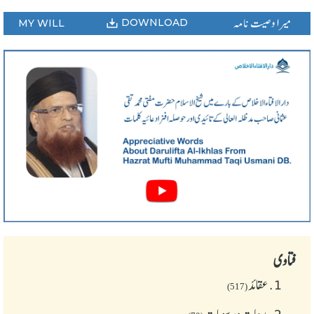
میرا وصیت نامہ
DOWNLOAD
MY WILL
فتاوی
1.
عقائد
(517)
2.
بدعات و رسومات